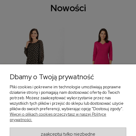
Nowości
Dbamy o Twoją prywatność
Pliki cookies i pokrewne im technologie umożliwiają poprawne
‹
›
działanie strony i pomagają nam dostosować ofertę do Twoich
potrzeb. Możesz zaakceptować wykorzystanie przez nas
wszystkich tych plików i przejść do sklepu lub dostosować użycie
plików do swoich preferencji, wybierając opcję "Dostosuj zgody".
Więcej o plikach cookies przeczytasz w naszej Polityce
Sukienka z falbaną i
Sukienka z dekoltem w
prywatności.
bufiastym rękawem w
serek, fuksja 566
grochy 577
299,00 zł
579,00 zł
zaakceptuj tylko niezbędne
405,30 zł