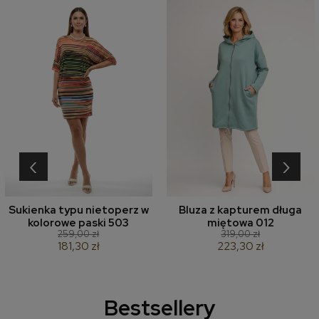
‹
›
Sukienka typu nietoperz w
Bluza z kapturem długa
kolorowe paski 503
miętowa 012
259,00 zł
319,00 zł
181,30 zł
223,30 zł
Bestsellery