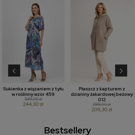
‹
›
Sukienka z wiązaniem z tyłu
Płaszcz z kapturem z
w roślinny wzór 459
dzianiny żakardowej beżowy
349,00 zł
012
244,30 zł
299,00 zł
209,30 zł
Bestsellery