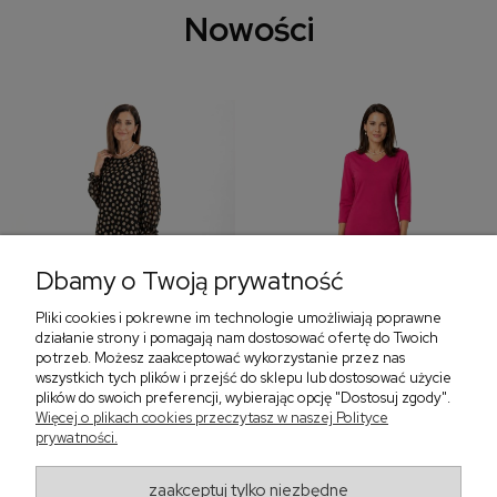
Nowości
Dbamy o Twoją prywatność
Pliki cookies i pokrewne im technologie umożliwiają poprawne
‹
›
działanie strony i pomagają nam dostosować ofertę do Twoich
potrzeb. Możesz zaakceptować wykorzystanie przez nas
wszystkich tych plików i przejść do sklepu lub dostosować użycie
plików do swoich preferencji, wybierając opcję "Dostosuj zgody".
Więcej o plikach cookies przeczytasz w naszej Polityce
Sukienka z falbaną i
Sukienka z dekoltem w
prywatności.
bufiastym rękawem w
serek, fuksja 566
grochy 577
299,00 zł
579,00 zł
zaakceptuj tylko niezbędne
405,30 zł