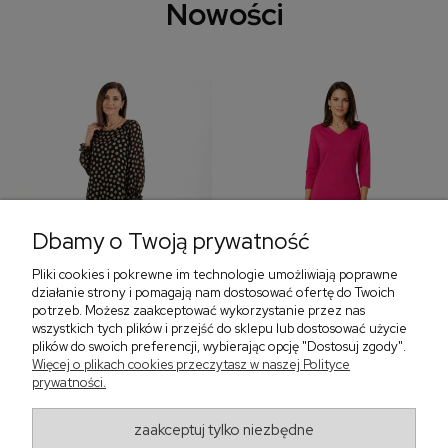
Nowości
Dbamy o Twoją prywatność
Pliki cookies i pokrewne im technologie umożliwiają poprawne
‹
›
działanie strony i pomagają nam dostosować ofertę do Twoich
potrzeb. Możesz zaakceptować wykorzystanie przez nas
wszystkich tych plików i przejść do sklepu lub dostosować użycie
plików do swoich preferencji, wybierając opcję "Dostosuj zgody".
Więcej o plikach cookies przeczytasz w naszej Polityce
Sukienka z falbaną i
Sukienka z dekoltem w
prywatności.
bufiastym rękawem w
serek, fuksja 566
grochy 577
299,00 zł
579,00 zł
zaakceptuj tylko niezbędne
405,30 zł