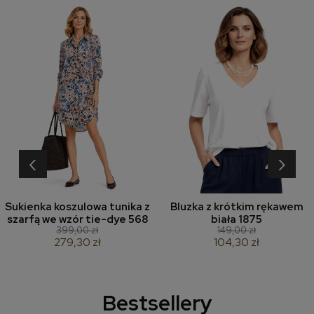
‹
›
Sukienka koszulowa tunika z
Bluzka z krótkim rękawem
szarfą we wzór tie-dye 568
biała 1875
399,00 zł
149,00 zł
279,30 zł
104,30 zł
Bestsellery