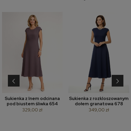
‹
›
Sukienka z lnem odcinana
Sukienka z rozkloszowanym
pod biustem śliwka 654
dołem granatowa 678
329,00 zł
349,00 zł