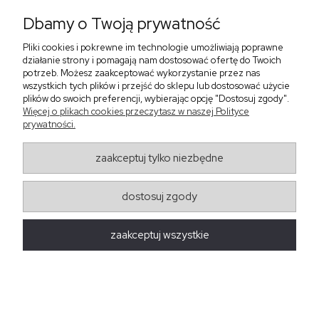
Zamówienia poniżej 200zł - Kurier 18 zł, Kurier za pobraniem 20 zł
Dbamy o Twoją prywatność
Zamówienia powyżej 200 zł - Kurier 0 zł, Kurier za pobraniem 0 zł
Paczkomaty Inpost
Pliki cookies i pokrewne im technologie umożliwiają poprawne
Zamówienia poniżej 200zł - 12,00 zł
działanie strony i pomagają nam dostosować ofertę do Twoich
Zamówienia powyżej 200 zł - 0.00 zł
potrzeb. Możesz zaakceptować wykorzystanie przez nas
wszystkich tych plików i przejść do sklepu lub dostosować użycie
plików do swoich preferencji, wybierając opcję "Dostosuj zgody".
Więcej o plikach cookies przeczytasz w naszej Polityce
prywatności.
zaakceptuj tylko niezbędne
Regulaminy
dostosuj zgody
Obsługa zamówień
Moda Damska Sabina
zaakceptuj wszystkie