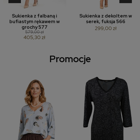
Sukienka z falbaną i
Sukienka z dekoltem w
bufiastym rękawem w
serek, fuksja 566
grochy 577
299,00 zł
579,00 zł
405,30 zł
Promocje