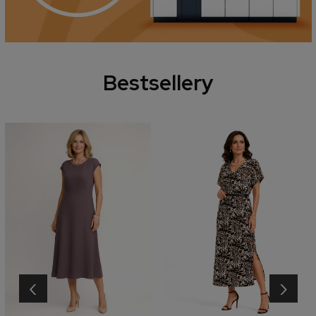
Bestsellery
‹
›