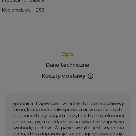
Producent:
Sabina
Kod produktu:
282
Opis
Dane techniczne
Koszty dostawy
Cena nie zawiera ewentualnych kosztów płatności
Spódnica trapezowa w kratę to ponadczasowy
fason, który doskonale sprawdzi się w codziennych i
eleganckich stylizacjach. Uszyta z tkaniny ułożonej
po skosie, pięknie układa się na sylwetce i zapewnia
swobodę ruchów. W pasie wszyta jest wygodna
guma, która dopasowuje się do figury i gwarantuje