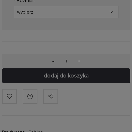
*
Rozmiar:
-
+
dodaj do koszyka