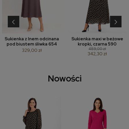
‹
›
Sukienka z lnem odcinana
Sukienka maxi w beżowe
pod biustem śliwka 654
kropki, czarna 590
489,00 zł
329,00 zł
342,30 zł
Nowości