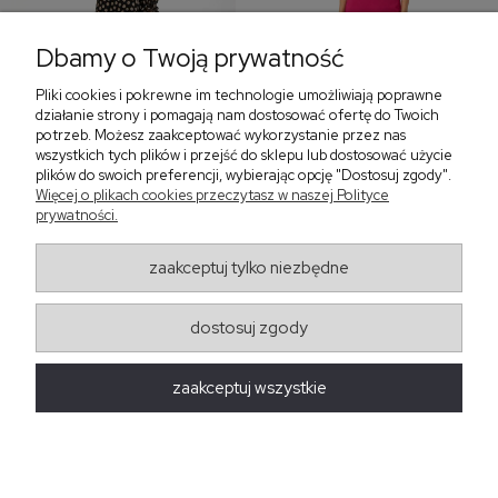
Dbamy o Twoją prywatność
Pliki cookies i pokrewne im technologie umożliwiają poprawne
‹
›
działanie strony i pomagają nam dostosować ofertę do Twoich
potrzeb. Możesz zaakceptować wykorzystanie przez nas
wszystkich tych plików i przejść do sklepu lub dostosować użycie
plików do swoich preferencji, wybierając opcję "Dostosuj zgody".
Sukienka z falbaną i
Sukienka z dekoltem w
Więcej o plikach cookies przeczytasz w naszej Polityce
bufiastym rękawem w
serek, fuksja 566
prywatności.
grochy 577
299,00 zł
579,00 zł
zaakceptuj tylko niezbędne
405,30 zł
dostosuj zgody
Regulaminy
zaakceptuj wszystkie
Obsługa zamówień
Moda Damska Sabina