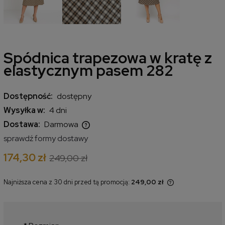
Spódnica trapezowa w kratę z
elastycznym pasem 282
Dostępność:
dostępny
Wysyłka w:
4 dni
Dostawa:
Darmowa
Cena nie zawiera ewentualnych kosztów płatności
sprawdź formy dostawy
174,30 zł
249,00 zł
Najniższa cena z 30 dni przed tą promocją:
249,00 zł
Jeżeli produkt jest sprzedawany
krócej niż 30 dni, wyświetlana jest
najniższa cena od momentu, kiedy
produkt pojawił się w sprzedaży.