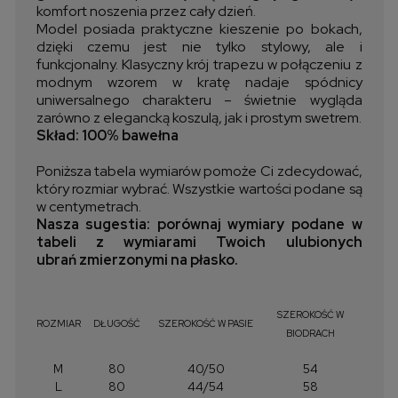
komfort noszenia przez cały dzień.
Model posiada praktyczne kieszenie po bokach,
dzięki czemu jest nie tylko stylowy, ale i
funkcjonalny. Klasyczny krój trapezu w połączeniu z
modnym wzorem w kratę nadaje spódnicy
uniwersalnego charakteru – świetnie wygląda
zarówno z elegancką koszulą, jak i prostym swetrem.
Skład: 100% bawełna
Poniższa tabela wymiarów pomoże Ci zdecydować,
który rozmiar wybrać. Wszystkie wartości podane są
w centymetrach.
Nasza sugestia: porównaj wymiary podane w
tabeli z wymiarami Twoich ulubionych
ubrań zmierzonymi na płasko.
SZEROKOŚĆ W
ROZMIAR
DŁUGOŚĆ
SZEROKOŚĆ W PASIE
BIODRACH
M
80
40/50
54
L
80
44/54
58