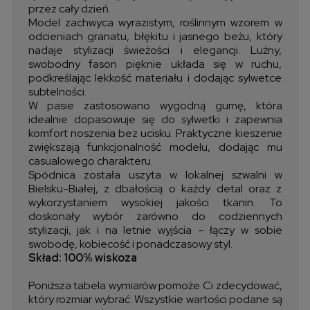
przez cały dzień.
Model zachwyca wyrazistym, roślinnym wzorem w
odcieniach granatu, błękitu i jasnego beżu, który
nadaje stylizacji świeżości i elegancji. Luźny,
swobodny fason pięknie układa się w ruchu,
podkreślając lekkość materiału i dodając sylwetce
subtelności.
W pasie zastosowano wygodną gumę, która
idealnie dopasowuje się do sylwetki i zapewnia
komfort noszenia bez ucisku. Praktyczne kieszenie
zwiększają funkcjonalność modelu, dodając mu
casualowego charakteru.
Spódnica została uszyta w lokalnej szwalni w
Bielsku-Białej, z dbałością o każdy detal oraz z
wykorzystaniem wysokiej jakości tkanin. To
doskonały wybór zarówno do codziennych
stylizacji, jak i na letnie wyjścia – łączy w sobie
swobodę, kobiecość i ponadczasowy styl.
Skład: 100% wiskoza
Poniższa tabela wymiarów pomoże Ci zdecydować,
który rozmiar wybrać. Wszystkie wartości podane są