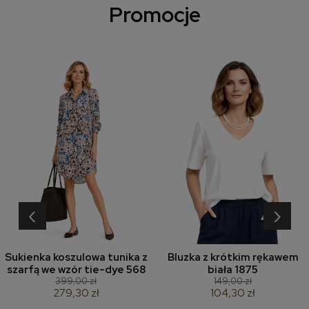
Promocje
‹
›
Sukienka koszulowa tunika z
Bluzka z krótkim rękawem
szarfą we wzór tie-dye 568
biała 1875
399,00 zł
149,00 zł
279,30 zł
104,30 zł