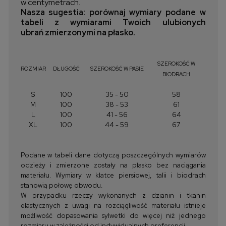
w centymetrach.
Nasza sugestia: porównaj wymiary podane w
tabeli z wymiarami Twoich ulubionych
ubrań zmierzonymi na płasko.
SZEROKOŚĆ W
ROZMIAR
DŁUGOŚĆ
SZEROKOŚĆ W PASIE
BIODRACH
S
100
35 - 50
58
M
100
38 - 53
61
L
100
41 - 56
64
XL
100
44 - 59
67
Podane w tabeli dane dotyczą poszczególnych wymiarów
odzieży i zmierzone zostały na płasko bez naciągania
materiału. Wymiary w klatce piersiowej, talii i biodrach
stanowią połowę obwodu.
W przypadku rzeczy wykonanych z dzianin i tkanin
elastycznych z uwagi na rozciągliwość materiału istnieje
możliwość dopasowania sylwetki do więcej niż jednego
rozmiaru w zależności od indywidualnych preferencji.