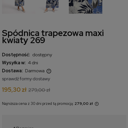
Spódnica trapezowa maxi
kwiaty 269
Dostępność:
dostępny
Wysyłka w:
4 dni
Dostawa:
Darmowa
Cena nie zawiera ewentualnych kosztów płatności
sprawdź formy dostawy
195,30 zł
279,00 zł
Najniższa cena z 30 dni przed tą promocją:
279,00 zł
Jeżeli produkt jest sprzedawany
krócej niż 30 dni, wyświetlana jest
najniższa cena od momentu, kiedy
produkt pojawił się w sprzedaży.