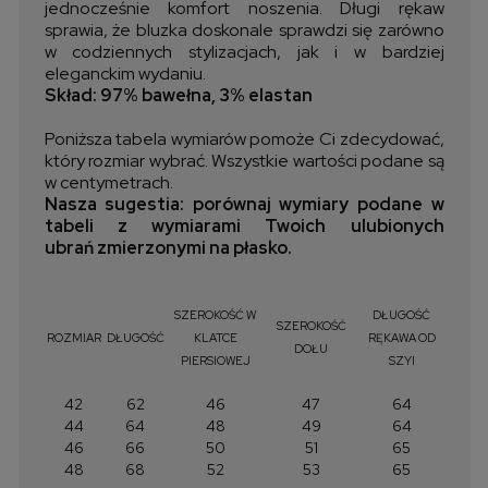
jednocześnie
komfort
noszenia.
Długi
rękaw
sprawia,
że
bluzka
doskonale
sprawdzi
się
zarówno
w
codziennych
stylizacjach,
jak
i
w
bardziej
eleganckim
wydaniu.
Skład: 97% bawełna, 3% elastan
Poniższa tabela wymiarów pomoże Ci zdecydować,
który rozmiar wybrać. Wszystkie wartości podane są
w centymetrach.
Nasza sugestia: porównaj wymiary podane w
tabeli z wymiarami Twoich ulubionych
ubrań zmierzonymi na płasko.
SZEROKOŚĆ W
DŁUGOŚĆ
SZEROKOŚĆ
ROZMIAR
DŁUGOŚĆ
KLATCE
RĘKAWA OD
DOŁU
PIERSIOWEJ
SZYI
42
62
46
47
64
44
64
48
49
64
46
66
50
51
65
48
68
52
53
65