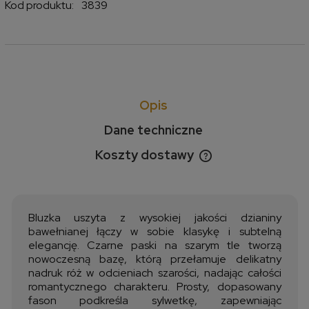
Kod produktu:
3839
Opis
Dane techniczne
Koszty dostawy
Cena nie zawiera ewentualnych kosztów płatności
Bluzka
uszyta
z
wysokiej
jakości
dzianiny
bawełnianej
łączy
w
sobie
klasykę
i
subtelną
elegancję.
Czarne
paski
na
szarym
tle
tworzą
nowoczesną
bazę,
którą
przełamuje
delikatny
nadruk
róż
w
odcieniach
szarości,
nadając
całości
romantycznego
charakteru.
Prosty,
dopasowany
fason
podkreśla
sylwetkę,
zapewniając