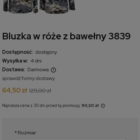
Bluzka w róże z bawełny 3839
Dostępność:
dostępny
Wysyłka w:
4 dni
Dostawa:
Darmowa
Cena nie zawiera ewentualnych kosztów płatności
sprawdź formy dostawy
64,50 zł
129,00 zł
Najniższa cena z 30 dni przed tą promocją:
90,30 zł
Jeżeli produkt jest sprzedawany
krócej niż 30 dni, wyświetlana jest
najniższa cena od momentu, kiedy
produkt pojawił się w sprzedaży.
*
Rozmiar: