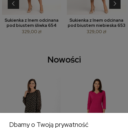
‹
›
Sukienka z lnem odcinana
Sukienka z lnem odcinana
pod biustem śliwka 654
pod biustem niebieska 653
329,00 zł
329,00 zł
Nowości
Dbamy o Twoją prywatność