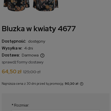
Bluzka w kwiaty 4677
Dostępność:
dostępny
Wysyłka w:
4 dni
Dostawa:
Darmowa
Cena nie zawiera ewentualnych kosztów płatności
sprawdź formy dostawy
64,50 zł
129,00 zł
Najniższa cena z 30 dni przed tą promocją:
90,30 zł
Jeżeli produkt jest sprzedawany
krócej niż 30 dni, wyświetlana jest
najniższa cena od momentu, kiedy
produkt pojawił się w sprzedaży.
*
Rozmiar: