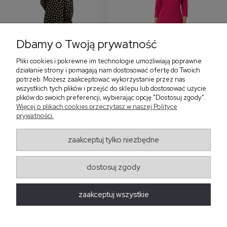
Dbamy o Twoją prywatność
Pliki cookies i pokrewne im technologie umożliwiają poprawne
‹
›
działanie strony i pomagają nam dostosować ofertę do Twoich
potrzeb. Możesz zaakceptować wykorzystanie przez nas
wszystkich tych plików i przejść do sklepu lub dostosować użycie
plików do swoich preferencji, wybierając opcję "Dostosuj zgody".
Sukienka z falbaną i
Sukienka z dekoltem w
Więcej o plikach cookies przeczytasz w naszej Polityce
bufiastym rękawem w
serek, fuksja 566
prywatności.
grochy 577
299,00 zł
579,00 zł
zaakceptuj tylko niezbędne
405,30 zł
dostosuj zgody
Regulaminy
zaakceptuj wszystkie
Obsługa zamówień
Moda Damska Sabina