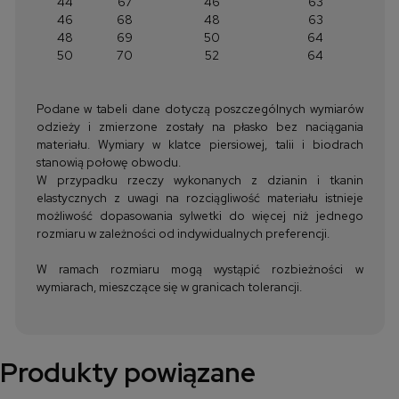
44
67
46
63
46
68
48
63
48
69
50
64
50
70
52
64
Podane w tabeli dane dotyczą poszczególnych wymiarów
odzieży i zmierzone zostały na płasko bez naciągania
materiału. Wymiary w klatce piersiowej, talii i biodrach
stanowią połowę obwodu.
W przypadku rzeczy wykonanych z dzianin i tkanin
elastycznych z uwagi na rozciągliwość materiału istnieje
możliwość dopasowania sylwetki do więcej niż jednego
rozmiaru w zależności od indywidualnych preferencji.
W ramach rozmiaru mogą wystąpić rozbieżności w
wymiarach, mieszczące się w granicach tolerancji.
Produkty powiązane