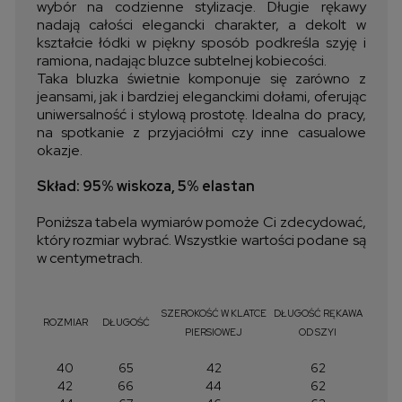
wybór na codzienne stylizacje. Długie rękawy
nadają całości elegancki charakter, a dekolt w
kształcie łódki w piękny sposób podkreśla szyję i
ramiona, nadając bluzce subtelnej kobiecości.
Taka bluzka świetnie komponuje się zarówno z
jeansami, jak i bardziej eleganckimi dołami, oferując
uniwersalność i stylową prostotę. Idealna do pracy,
na spotkanie z przyjaciółmi czy inne casualowe
okazje.
Skład: 95% wiskoza, 5% elastan
Poniższa tabela wymiarów pomoże Ci zdecydować,
który rozmiar wybrać. Wszystkie wartości podane są
w centymetrach.
SZEROKOŚĆ W KLATCE
DŁUGOŚĆ RĘKAWA
ROZMIAR
DŁUGOŚĆ
PIERSIOWEJ
OD SZYI
40
65
42
62
42
66
44
62