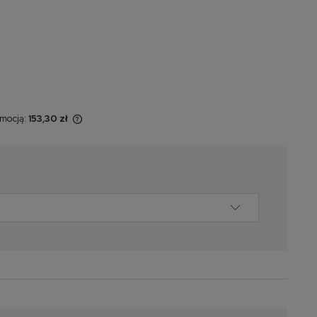
omocją:
153,30 zł
 sprzedawany
świetlana jest
omentu, kiedy
 sprzedaży.