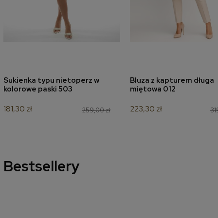
Sukienka typu nietoperz w
Bluza z kapturem długa
dodaj do koszyka
dodaj do koszyk
kolorowe paski 503
miętowa 012
181,30 zł
223,30 zł
259,00 zł
31
Bestsellery