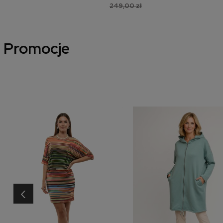
249,00 zł
Promocje
‹