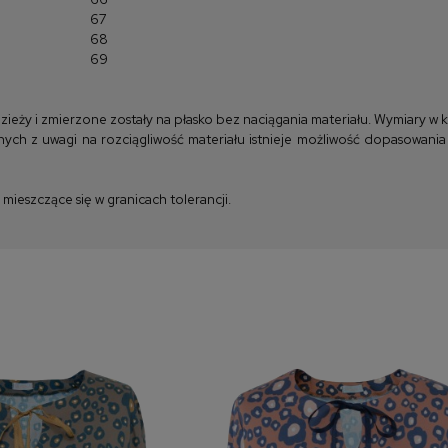
67
68
69
y i zmierzone zostały na płasko bez naciągania materiału. Wymiary w kla
ych z uwagi na rozciągliwość materiału istnieje możliwość dopasowania
ieszczące się w granicach tolerancji.