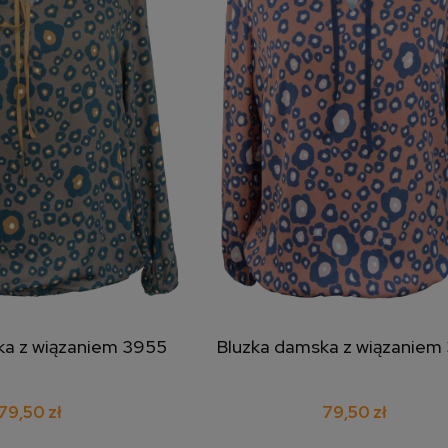
ka z wiązaniem 3955
Bluzka damska z wiązaniem
j do koszyka
dodaj do koszyka
79,50 zł
79,50 zł