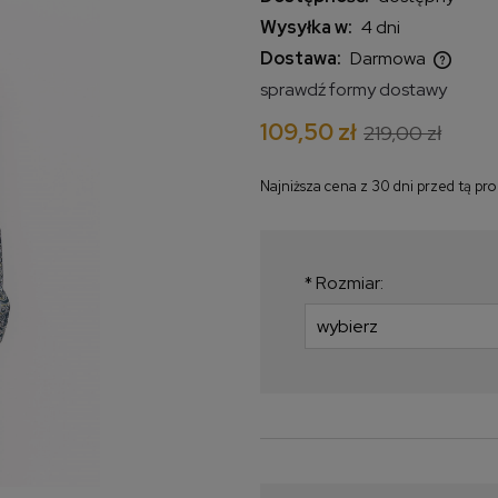
Wysyłka w:
4 dni
Dostawa:
Darmowa
sprawdź formy dostawy
Cena nie zawiera ewentualnych
109,50 zł
219,00 zł
kosztów płatności
Najniższa cena z 30 dni przed tą pr
Jeżeli produkt jest
krócej niż 30 dni, wy
najniższa cena od m
*
Rozmiar:
produkt pojawił się w