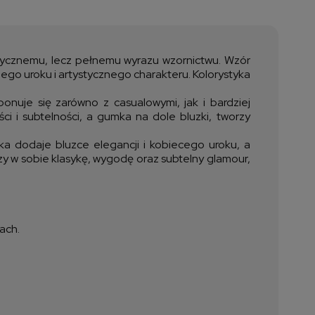
a nie zawiera ewentualnych
ztów płatności
lasycznemu, lecz pełnemu wyrazu wzornictwu. Wzór
lnego uroku i artystycznego charakteru. Kolorystyka
onuje się zarówno z casualowymi, jak i bardziej
ci i subtelności, a gumka na dole bluzki, tworzy
ka dodaje bluzce elegancji i kobiecego uroku, a
czy w sobie klasykę, wygodę oraz subtelny glamour,
ach.