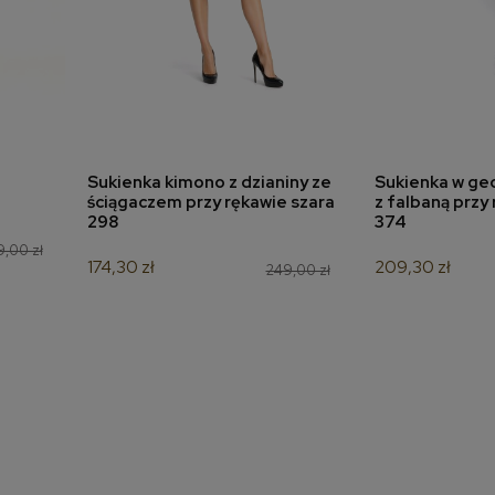
Sukienka kimono z dzianiny ze
Sukienka w ge
a
dodaj do koszyka
dodaj 
ściągaczem przy rękawie szara
z falbaną przy
298
374
9,00 zł
174,30 zł
209,30 zł
249,00 zł