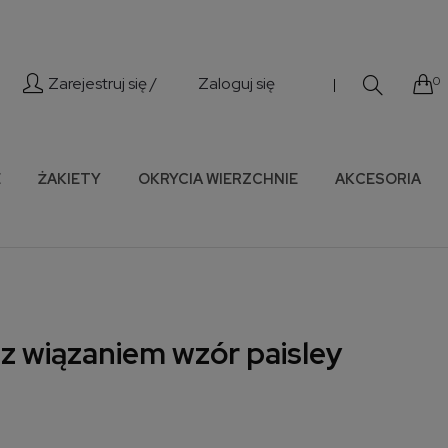
Zarejestruj się /
Zaloguj się
0
|
E
ŻAKIETY
OKRYCIA WIERZCHNIE
AKCESORIA
z wiązaniem wzór paisley