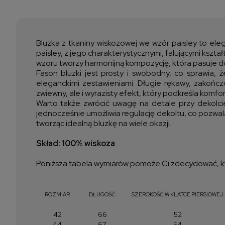
Bluzka z tkaniny wiskozowej we wzór paisley to ele
paisley, z jego charakterystycznymi, falującymi kszta
wzoru tworzy harmonijną kompozycję, która pasuje do w
Fason bluzki jest prosty i swobodny, co sprawia, 
eleganckimi zestawieniami. Długie rękawy, zakończo
zwiewny, ale i wyrazisty efekt, który podkreśla komfo
Warto także zwrócić uwagę na detale przy dekolcie
jednocześnie umożliwia regulację dekoltu, co pozwala
tworząc idealną bluzkę na wiele okazji.
Skład: 100% wiskoza
Poniższa tabela wymiarów pomoże Ci zdecydować, kt
ROZMIAR
DŁUGOŚĆ
SZEROKOŚĆ W KLATCE PIERSIOWEJ
42
66
52
44
67
54