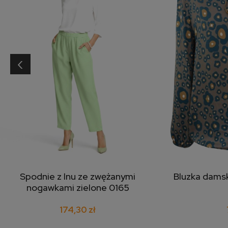
‹
Spodnie z lnu ze zwężanymi
Bluzka dams
dodaj do koszyka
doda
nogawkami zielone 0165
174,30 zł