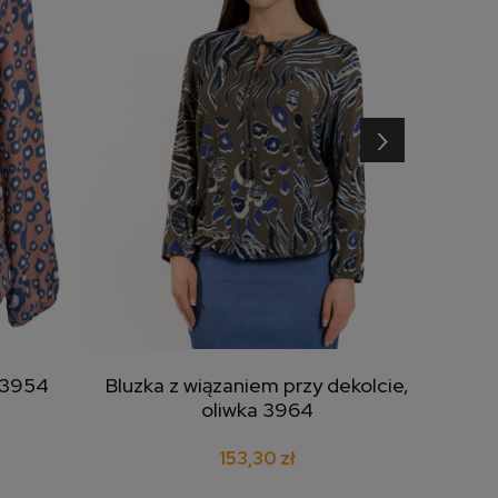
›
 3954
Bluzka z wiązaniem przy dekolcie,
Blu
dodaj do koszyka
oliwka 3964
153,30 zł