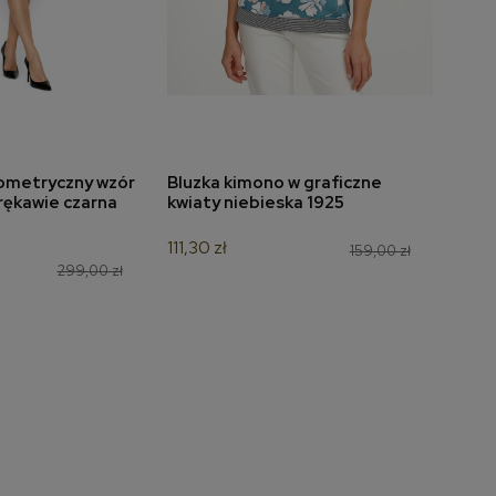
ometryczny wzór
Bluzka kimono w graficzne
Bluzk
do koszyka
dodaj do koszyka
 rękawie czarna
kwiaty niebieska 1925
czer
111,30 zł
139,3
159,00 zł
299,00 zł