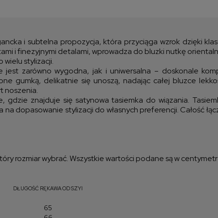
Cen
kos
gancka i subtelna propozycja, która przyciąga wzrok dzięki k
łtami i finezyjnymi detalami, wprowadza do bluzki nutkę orienta
ielu stylizacji.
że jest zarówno wygodna, jak i uniwersalna – doskonale komp
ne gumką, delikatnie się unoszą, nadając całej bluzce lekkoś
rt noszenia.
, gdzie znajduje się satynowa tasiemka do wiązania. Tasiem
 na dopasowanie stylizacji do własnych preferencji. Całość łą
óry rozmiar wybrać. Wszystkie wartości podane są w centymetr
DŁUGOŚĆ RĘKAWA OD SZYI
65
66