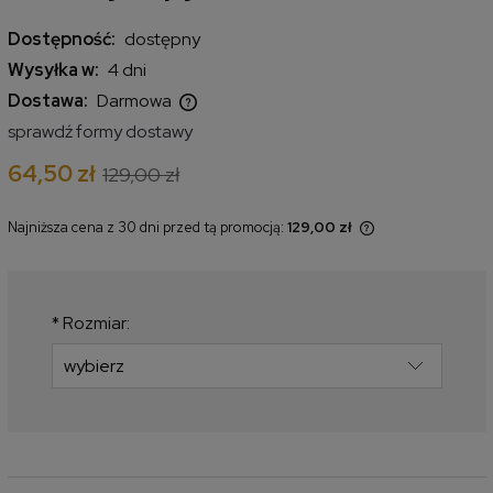
Dostępność:
dostępny
Wysyłka w:
4 dni
Dostawa:
Darmowa
Cena nie zawiera ewentualnych kosztów płatności
sprawdź formy dostawy
64,50 zł
129,00 zł
Najniższa cena z 30 dni przed tą promocją:
129,00 zł
Jeżeli produkt jest sprzedawany
krócej niż 30 dni, wyświetlana jest
najniższa cena od momentu, kiedy
produkt pojawił się w sprzedaży.
*
Rozmiar: