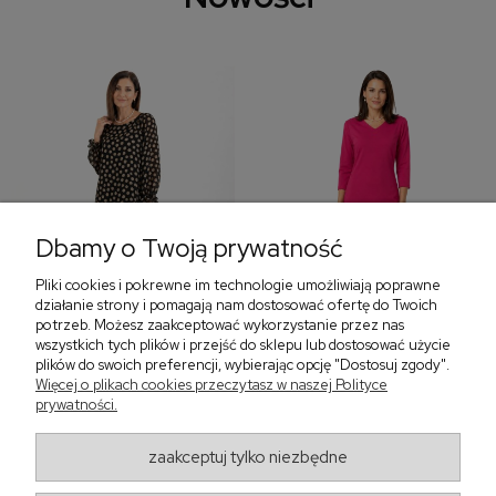
Dbamy o Twoją prywatność
Pliki cookies i pokrewne im technologie umożliwiają poprawne
‹
›
działanie strony i pomagają nam dostosować ofertę do Twoich
potrzeb. Możesz zaakceptować wykorzystanie przez nas
wszystkich tych plików i przejść do sklepu lub dostosować użycie
plików do swoich preferencji, wybierając opcję "Dostosuj zgody".
Sukienka z falbaną i
Sukienka z dekoltem w
Więcej o plikach cookies przeczytasz w naszej Polityce
bufiastym rękawem w
serek, fuksja 566
prywatności.
grochy 577
299,00 zł
579,00 zł
zaakceptuj tylko niezbędne
405,30 zł