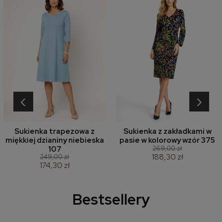
‹
›
Sukienka trapezowa z
Sukienka z zakładkami w
miękkiej dzianiny niebieska
pasie w kolorowy wzór 375
269,00 zł
107
188,30 zł
249,00 zł
174,30 zł
Bestsellery