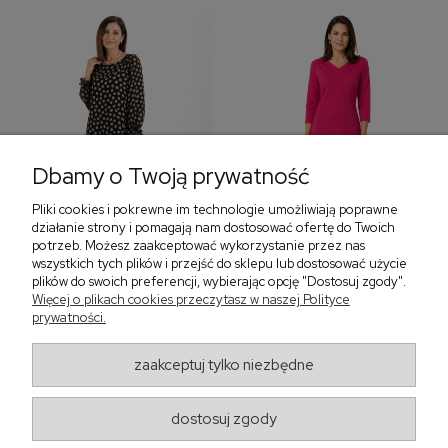
Dbamy o Twoją prywatność
Pliki cookies i pokrewne im technologie umożliwiają poprawne
‹
›
działanie strony i pomagają nam dostosować ofertę do Twoich
potrzeb. Możesz zaakceptować wykorzystanie przez nas
wszystkich tych plików i przejść do sklepu lub dostosować użycie
plików do swoich preferencji, wybierając opcję "Dostosuj zgody".
Sukienka z falbaną i
Sukienka z dekoltem w
Więcej o plikach cookies przeczytasz w naszej Polityce
bufiastym rękawem w
serek, fuksja 566
prywatności.
grochy 577
299,00 zł
579,00 zł
zaakceptuj tylko niezbędne
405,30 zł
dostosuj zgody
Regulaminy