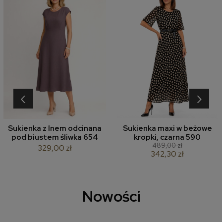
‹
›
Sukienka z lnem odcinana
Sukienka maxi w beżowe
pod biustem śliwka 654
kropki, czarna 590
489,00 zł
329,00 zł
342,30 zł
Nowości