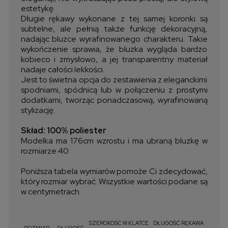
estetykę.
Długie rękawy wykonane z tej samej koronki są
subtelne, ale pełnią także funkcję dekoracyjną,
nadając bluzce wyrafinowanego charakteru. Takie
wykończenie sprawia, że bluzka wygląda bardzo
kobieco i zmysłowo, a jej transparentny materiał
nadaje całości lekkości.
Jest to świetna opcja do zestawienia z eleganckimi
spodniami, spódnicą lub w połączeniu z prostymi
dodatkami, tworząc ponadczasową, wyrafinowaną
stylizację.
Skład: 100% poliester
Modelka ma 176cm wzrostu i ma ubraną bluzkę w
rozmiarze 40
Poniższa tabela wymiarów pomoże Ci zdecydować,
który rozmiar wybrać. Wszystkie wartości podane są
w centymetrach.
SZEROKOŚĆ W KLATCE
DŁUGOŚĆ RĘKAWA
ROZMIAR
DŁUGOŚĆ