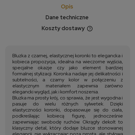
Opis
Dane techniczne
Koszty dostawy
Cena nie zawiera ewentualnych kosztów płatności
Bluzka z czarnej, elastycznej koronki to elegancka i
kobieca propozycja, idealna na wieczorne wyjścia,
specjalne okazje czy jako element bardziej
formalnej stylizacji. Koronka nadaje jej delikatności i
subtelności, a czarny kolor w połączeniu z
elastycznym materiałem zapewnia zarówno
elegancki wygląd, jak i komfort noszenia.
Bluzka ma prosty krój, co sprawia, że jest wygodna i
pasuje do wielu różnych sylwetek. Dzięki
elastyczności koronki, dopasowuje się do ciała,
podkreślając kobiecą figurę, jednocześnie
zapewniając swobodę ruchów. Okrągły dekolt to
klasyczny detal, który dodaje bluzce stonowanej
elegancji, nie wykraczając poza prostą, ale stylową