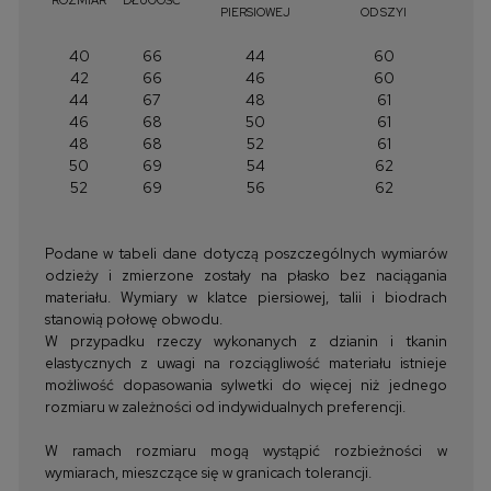
PIERSIOWEJ
OD SZYI
40
66
44
60
42
66
46
60
44
67
48
61
46
68
50
61
48
68
52
61
50
69
54
62
52
69
56
62
Podane w tabeli dane dotyczą poszczególnych wymiarów
odzieży i zmierzone zostały na płasko bez naciągania
materiału. Wymiary w klatce piersiowej, talii i biodrach
stanowią połowę obwodu.
W przypadku rzeczy wykonanych z dzianin i tkanin
elastycznych z uwagi na rozciągliwość materiału istnieje
możliwość dopasowania sylwetki do więcej niż jednego
rozmiaru w zależności od indywidualnych preferencji.
W ramach rozmiaru mogą wystąpić rozbieżności w
wymiarach, mieszczące się w granicach tolerancji.