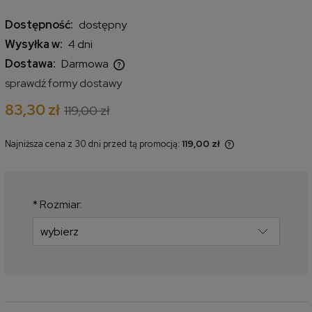
Dostępność:
dostępny
Wysyłka w:
4 dni
Dostawa:
Darmowa
Cena nie zawiera ewentualnych kosztów płatności
sprawdź formy dostawy
83,30 zł
119,00 zł
Najniższa cena z 30 dni przed tą promocją:
119,00 zł
Jeżeli produkt jest sprzedawany
krócej niż 30 dni, wyświetlana jest
najniższa cena od momentu, kiedy
produkt pojawił się w sprzedaży.
*
Rozmiar: