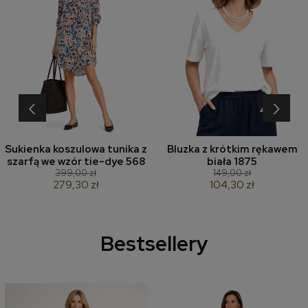
‹
›
Sukienka koszulowa tunika z
Bluzka z krótkim rękawem
szarfą we wzór tie-dye 568
biała 1875
399,00 zł
149,00 zł
279,30 zł
104,30 zł
Bestsellery