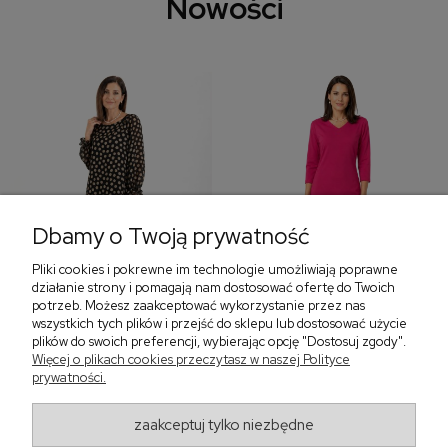
Nowości
Dbamy o Twoją prywatność
Pliki cookies i pokrewne im technologie umożliwiają poprawne
‹
›
działanie strony i pomagają nam dostosować ofertę do Twoich
potrzeb. Możesz zaakceptować wykorzystanie przez nas
wszystkich tych plików i przejść do sklepu lub dostosować użycie
plików do swoich preferencji, wybierając opcję "Dostosuj zgody".
Sukienka z falbaną i
Sukienka z dekoltem w
Więcej o plikach cookies przeczytasz w naszej Polityce
bufiastym rękawem w
serek, fuksja 566
prywatności.
grochy 577
299,00 zł
579,00 zł
zaakceptuj tylko niezbędne
405,30 zł