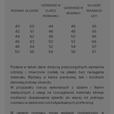
SZEROKOŚĆ W
DŁUGOŚĆ
SZEROKOŚĆ W
ROZMIAR
DŁUGOŚĆ
KLATCE
RĘKAWA OD
BIODRACH
PIERSIOWEJ
SZYI
40
60
44
46
65
42
61
46
48
65
44
62
48
50
66
46
63
50
52
66
48
64
52
54
67
50
65
54
56
67
Podane w tabeli dane dotyczą poszczególnych wymiarów
odzieży i zmierzone zostały na płasko bez naciągania
materiału. Wymiary w klatce piersiowej, talii i biodrach
stanowią połowę obwodu.
W przypadku rzeczy wykonanych z dzianin i tkanin
elastycznych z uwagi na rozciągliwość materiału istnieje
możliwość dopasowania sylwetki do więcej niż jednego
rozmiaru w zależności od indywidualnych preferencji.
W ramach rozmiaru mogą wystąpić rozbieżności w