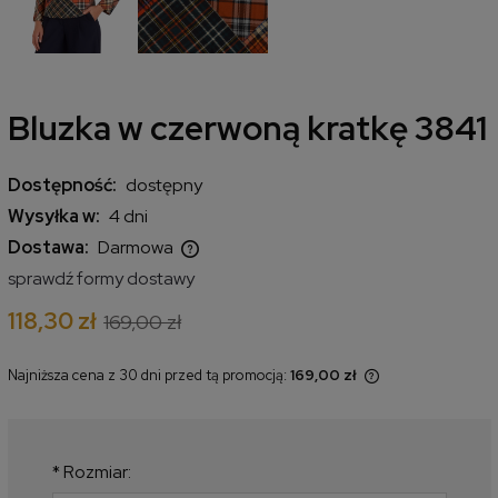
Bluzka w czerwoną kratkę 3841
Dostępność:
dostępny
Wysyłka w:
4 dni
Dostawa:
Darmowa
Cena nie zawiera ewentualnych kosztów płatności
sprawdź formy dostawy
118,30 zł
169,00 zł
Najniższa cena z 30 dni przed tą promocją:
169,00 zł
Jeżeli produkt jest sprzedawany
krócej niż 30 dni, wyświetlana jest
najniższa cena od momentu, kiedy
produkt pojawił się w sprzedaży.
*
Rozmiar: