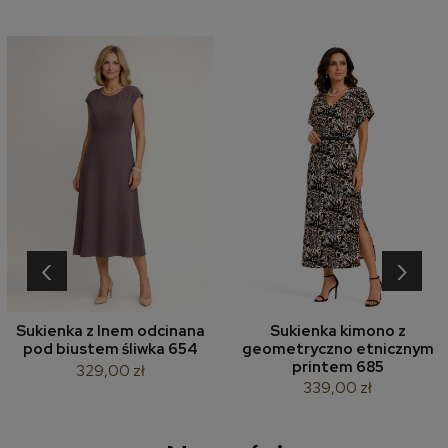
‹
›
Sukienka z lnem odcinana
Sukienka kimono z
pod biustem śliwka 654
geometryczno etnicznym
printem 685
329,00 zł
339,00 zł