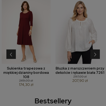
‹
›
Sukienka trapezowa z
Bluzka z marszczeniem przy
miękkiej dzianiny bordowa
dekolcie i rękawie biała 7261
297,00 zł
108
207,90 zł
249,00 zł
174,30 zł
Bestsellery