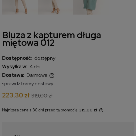
Bluza z kapturem długa
miętowa 012
Dostępność:
dostępny
Wysyłka w:
4 dni
Dostawa:
Darmowa
Cena nie zawiera ewentualnych kosztów płatności
sprawdź formy dostawy
223,30 zł
319,00 zł
Najniższa cena z 30 dni przed tą promocją:
319,00 zł
Jeżeli produkt jest sprzedawany
krócej niż 30 dni, wyświetlana jest
najniższa cena od momentu, kiedy
produkt pojawił się w sprzedaży.