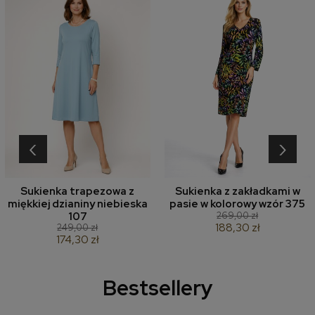
‹
›
Sukienka trapezowa z
Sukienka z zakładkami w
miękkiej dzianiny niebieska
pasie w kolorowy wzór 375
269,00 zł
107
188,30 zł
249,00 zł
174,30 zł
Bestsellery