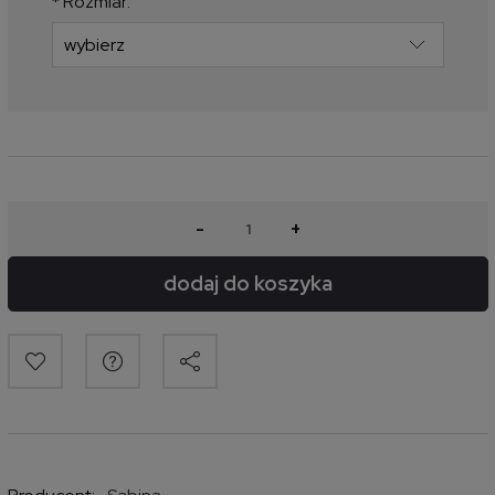
*
Rozmiar:
-
+
dodaj do koszyka