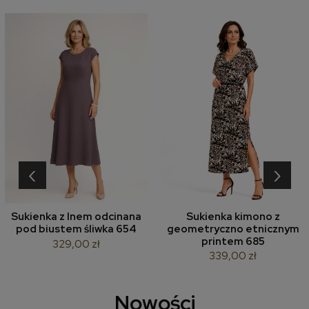
‹
›
Sukienka z lnem odcinana
Sukienka kimono z
pod biustem śliwka 654
geometryczno etnicznym
printem 685
329,00 zł
339,00 zł
Nowości