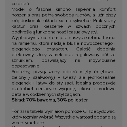
co dzień.
Model o fasonie kimono zapewnia komfort
noszenia oraz pełną swobodę ruchów, a luźniejszy
krój doskonale układa się na sylwetce. Praktyczny
kaptur oraz kieszenie w szwach bocznych
podkreślają funkcjonalność i casualowy styl.
Wyjątkowym akcentem jest naszyta srebrna taśma
na ramieniu, która nadaje bluzie nowoczesnego i
eleganckiego charakteru. Całość dopełnia
efektowny, złoty zamek oraz regulowany dół ze
sznurkiem, pozwalający na indywidualne
dopasowanie.
Subtelny, przygaszony odcień mięty (miętowo-
zielony / szałwiowy) – świeży, ale jednocześnie
elegancki i łatwy do stylizacji. Idealna propozycja
dla kobiet ceniących wygodę, jakość i modowe
detale w codziennych stylizacjach.
Skład: 70% bawełna, 30% poliester
Poniższa tabela wymiarów pomoże Ci zdecydować,
który rozmiar wybrać. Wszystkie wartości podane są
w centymetrach.