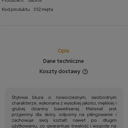
Producent:
Sabina
Kod produktu:
012 mięta
Opis
Dane techniczne
Koszty dostawy
Cena nie zawiera ewentualnych kosztów płatności
Stylowa bluza o nowoczesnym, swobodnym
charakterze, wykonana z wysokiej jakości, miękkiej i
grubej dzianiny bawełnianej. Materiał jest
przyjemny dla skóry, odporny na pilingowanie i
zachowuje swój kształt nawet po długim
użytkowaniu, co gwarantuje trwałość i wygodę na