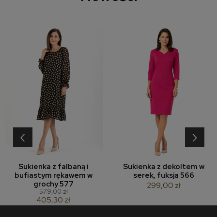
‹
›
Sukienka z falbaną i
Sukienka z dekoltem w
bufiastym rękawem w
serek, fuksja 566
grochy 577
299,00 zł
579,00 zł
405,30 zł