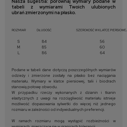
Nasza sugestia: porównaj wymiary podane w
tabeli z wymiarami Twoich ulubionych
ubrań zmierzonymi na płasko.
ROZMIAR
DŁUGOŚĆ
SZEROKOŚĆ W KLATCE PIERSIOWE
S
84
56
M
85
60
L
86
64
Podane w tabeli dane dotyczą poszczególnych wymiarów
odzieży i zmierzone zostały na płasko bez naciągania
materiału. Wymiary w klatce piersiowej, talii i biodrach
stanowią połowę obwodu.
W przypadku rzeczy wykonanych z dzianin i tkanin
elastycznych z uwagi na rozciągliwość materiału istnieje
możliwość dopasowania sylwetki do więcej niż jednego
rozmiaru w zależności od indywidualnych preferencji.
W ramach rozmiaru mogą wystąpić rozbieżności w
wymiarach, mieszczące się w granicach tolerancji.