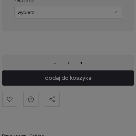
*
Rozmiar:
-
+
dodaj do koszyka