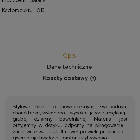
Producent:
Sabina
Kod produktu:
013
Opis
Dane techniczne
Koszty dostawy
Cena nie zawiera ewentualnych kosztów płatności
Stylowa bluza o nowoczesnym, swobodnym
charakterze, wykonana z wysokiej jakości, miękkiej i
grubej dzianiny bawełnianej. Materiał jest
przyjemny w dotyku, odporny na pilingowanie i
zachowuje swój kształt nawet po wielu praniach, co
gwarantuje trwałość i komfort użytkowania.