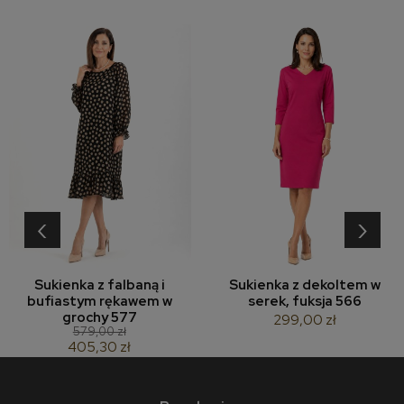
‹
›
Sukienka z falbaną i
Sukienka z dekoltem w
bufiastym rękawem w
serek, fuksja 566
grochy 577
299,00 zł
579,00 zł
405,30 zł