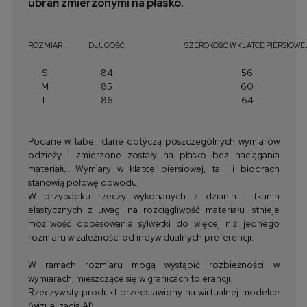
ubrań zmierzonymi na płasko.
ROZMIAR
DŁUGOŚĆ
SZEROKOŚĆ W KLATCE PIERSIOWE
S
84
56
M
85
60
L
86
64
Podane w tabeli dane dotyczą poszczególnych wymiarów
odzieży i zmierzone zostały na płasko bez naciągania
materiału. Wymiary w klatce piersiowej, talii i biodrach
stanowią połowę obwodu.
W przypadku rzeczy wykonanych z dzianin i tkanin
elastycznych z uwagi na rozciągliwość materiału istnieje
możliwość dopasowania sylwetki do więcej niż jednego
rozmiaru w zależności od indywidualnych preferencji.
W ramach rozmiaru mogą wystąpić rozbieżności w
wymiarach, mieszczące się w granicach tolerancji.
Rzeczywisty produkt przedstawiony na wirtualnej modelce
(wizualizacja AI)