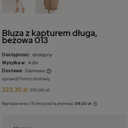
Bluza z kapturem długa,
beżowa 013
Dostępność:
dostępny
Wysyłka w:
4 dni
Dostawa:
Darmowa
Cena nie zawiera ewentualnych kosztów płatności
sprawdź formy dostawy
223,30 zł
319,00 zł
Najniższa cena z 30 dni przed tą promocją:
319,00 zł
Jeżeli produkt jest sprzedawany
krócej niż 30 dni, wyświetlana jest
najniższa cena od momentu, kiedy
produkt pojawił się w sprzedaży.