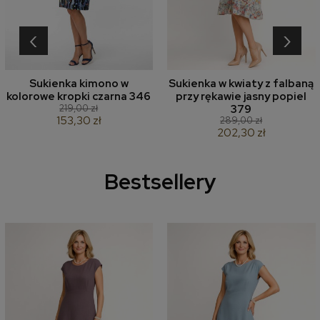
‹
›
Sukienka kimono w
Sukienka w kwiaty z falbaną
kolorowe kropki czarna 346
przy rękawie jasny popiel
219,00 zł
379
153,30 zł
289,00 zł
202,30 zł
Bestsellery