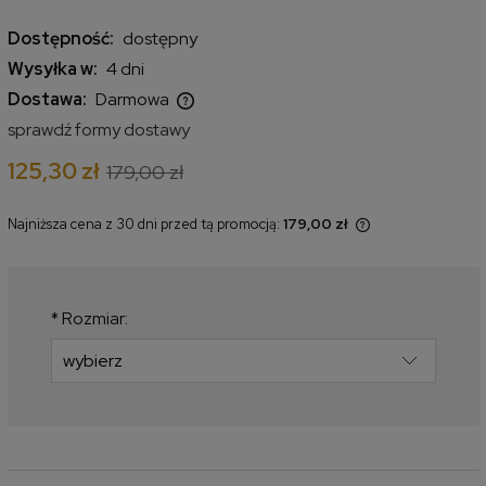
Dostępność:
dostępny
Wysyłka w:
4 dni
Dostawa:
Darmowa
Cena nie zawiera ewentualnych kosztów płatności
sprawdź formy dostawy
125,30 zł
179,00 zł
Najniższa cena z 30 dni przed tą promocją:
179,00 zł
Jeżeli produkt jest sprzedawany
krócej niż 30 dni, wyświetlana jest
najniższa cena od momentu, kiedy
produkt pojawił się w sprzedaży.
*
Rozmiar: