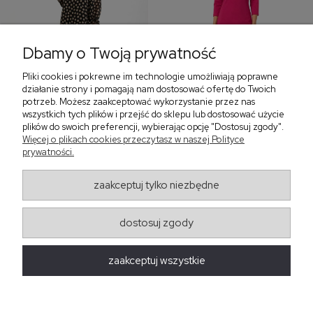
Dbamy o Twoją prywatność
Pliki cookies i pokrewne im technologie umożliwiają poprawne
‹
›
działanie strony i pomagają nam dostosować ofertę do Twoich
potrzeb. Możesz zaakceptować wykorzystanie przez nas
wszystkich tych plików i przejść do sklepu lub dostosować użycie
plików do swoich preferencji, wybierając opcję "Dostosuj zgody".
Sukienka z falbaną i
Sukienka z dekoltem w
Więcej o plikach cookies przeczytasz w naszej Polityce
bufiastym rękawem w
serek, fuksja 566
prywatności.
grochy 577
299,00 zł
579,00 zł
zaakceptuj tylko niezbędne
405,30 zł
dostosuj zgody
Regulaminy
zaakceptuj wszystkie
Obsługa zamówień
Moda Damska Sabina