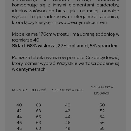
komponując się z innymi elementami garderoby,
idealny zarówno do biura, jak i na mniej formalne
wyjścia. To ponadczasowa i elegancka spódnica,
która łączy klasykę z nowoczesnym akcentem.
Modelka ma 176cm wzrostu i ma ubraną spódnicę w
rozmiarze 40
Skład: 68% wiskoza, 27% poliamid, 5% spandex
Poniższa tabela wymiarów pomoże Ci zdecydować,
który rozmiar wybrać. Wszystkie wartości podane są
w centymetrach.
SZEROKOŚĆ W
ROZMIAR
DŁUGOŚĆ
SZEROKOŚĆ W PASIE
BIODRACH
40
63
40
50
42
63
42
52
44
63
44
54
46
63
46
56
48
63
48
58