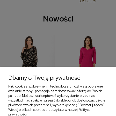
339,00 zł
Nowości
Dbamy o Twoją prywatność
Pliki cookies i pokrewne im technologie umożliwiają poprawne
‹
›
działanie strony i pomagają nam dostosować ofertę do Twoich
potrzeb. Możesz zaakceptować wykorzystanie przez nas
wszystkich tych plików i przejść do sklepu lub dostosować użycie
plików do swoich preferencji, wybierając opcję "Dostosuj zgody".
Sukienka z falbaną i
Sukienka z dekoltem w
Więcej o plikach cookies przeczytasz w naszej Polityce
bufiastym rękawem w
serek, fuksja 566
prywatności.