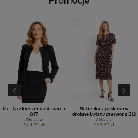
Promocje
‹
›
Kurtka z kieszeniami czarna
Sukienka z paskiem w
017
drobne kwiaty czerwona 512
399,00 zł
319,00 zł
279,30 zł
223,30 zł