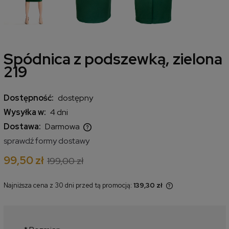
Spódnica z podszewką, zielona
219
Dostępność:
dostępny
Wysyłka w:
4 dni
Dostawa:
Darmowa
Cena nie zawiera ewentualnych kosztów płatności
sprawdź formy dostawy
99,50 zł
199,00 zł
Najniższa cena z 30 dni przed tą promocją:
139,30 zł
Jeżeli produkt jest sprzedawany
krócej niż 30 dni, wyświetlana jest
najniższa cena od momentu, kiedy
produkt pojawił się w sprzedaży.