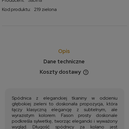
Producent:
Sabina
Kod produktu:
219 zielona
Opis
Dane techniczne
Koszty dostawy
Cena nie zawiera ewentualnych kosztów płatności
Spódnica z eleganckiej tkaniny w odcieniu
głębokiej zieleni to doskonała propozycja, która
łączy klasyczną elegancję z subtelnym, ale
wyrazistym kolorem. Fason prosty doskonale
podkreśla sylwetkę, tworząc elegancki i wyważony
wygląd. Długość spódnicy za kolano jest