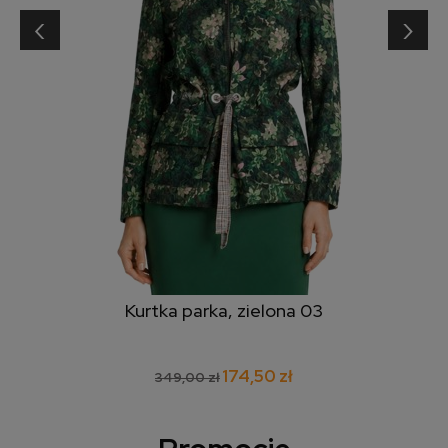
‹
›
Kurtka parka, zielona 03
174,50 zł
349,00 zł