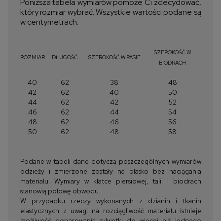
Poniższa tabela wymiarów pomoże Ci zdecydować,
który rozmiar wybrać. Wszystkie wartości podane są
w centymetrach.
SZEROKOŚĆ W
ROZMIAR
DŁUGOŚĆ
SZEROKOŚĆ W PASIE
BIODRACH
40
62
38
48
42
62
40
50
44
62
42
52
46
62
44
54
48
62
46
56
50
62
48
58
Podane w tabeli dane dotyczą poszczególnych wymiarów
odzieży i zmierzone zostały na płasko bez naciągania
materiału. Wymiary w klatce piersiowej, talii i biodrach
stanowią połowę obwodu.
W przypadku rzeczy wykonanych z dzianin i tkanin
elastycznych z uwagi na rozciągliwość materiału istnieje
możliwość dopasowania sylwetki do więcej niż jednego