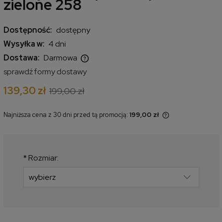
zielone 258
Dostępność:
dostępny
Wysyłka w:
4 dni
Dostawa:
Darmowa
Cena nie zawiera ewentualnych kosztów płatności
sprawdź formy dostawy
139,30 zł
199,00 zł
Najniższa cena z 30 dni przed tą promocją:
199,00 zł
Jeżeli produkt jest sprzedawany
krócej niż 30 dni, wyświetlana jest
najniższa cena od momentu, kiedy
produkt pojawił się w sprzedaży.
*
Rozmiar: