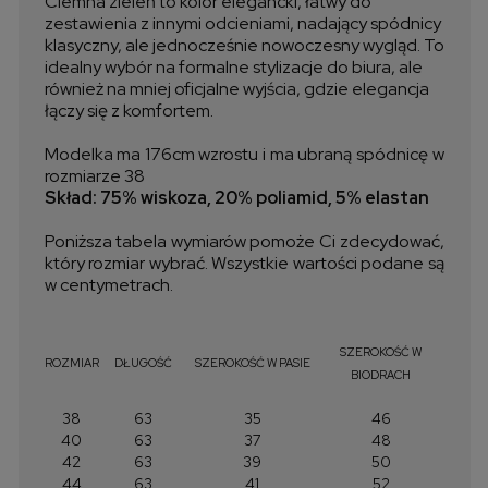
Ciemna zieleń to kolor elegancki, łatwy do
zestawienia z innymi odcieniami, nadający spódnicy
klasyczny, ale jednocześnie nowoczesny wygląd. To
idealny wybór na formalne stylizacje do biura, ale
również na mniej oficjalne wyjścia, gdzie elegancja
łączy się z komfortem.
Modelka ma 176cm wzrostu i ma ubraną spódnicę w
rozmiarze 38
Skład: 75% wiskoza, 20% poliamid, 5% elastan
Poniższa tabela wymiarów pomoże Ci zdecydować,
który rozmiar wybrać. Wszystkie wartości podane są
w centymetrach.
SZEROKOŚĆ W
ROZMIAR
DŁUGOŚĆ
SZEROKOŚĆ W PASIE
BIODRACH
38
63
35
46
40
63
37
48
42
63
39
50
44
63
41
52