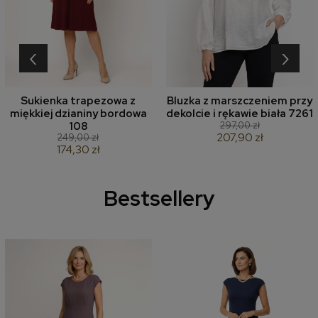
‹
›
Sukienka trapezowa z
Bluzka z marszczeniem przy
miękkiej dzianiny bordowa
dekolcie i rękawie biała 7261
297,00 zł
108
207,90 zł
249,00 zł
174,30 zł
Bestsellery