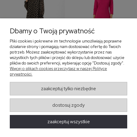
Dbamy o Twoją prywatność
Pliki cookies i pokrewne im technologie umożliwiają poprawne
‹
›
działanie strony i pomagają nam dostosować ofertę do Twoich
potrzeb. Możesz zaakceptować wykorzystanie przez nas
wszystkich tych plików i przejść do sklepu lub dostosować użycie
plików do swoich preferencji, wybierając opcję "Dostosuj zgody".
Sukienka z falbaną i
Sukienka z dekoltem w
Więcej o plikach cookies przeczytasz w naszej Polityce
bufiastym rękawem w
serek, fuksja 566
prywatności.
grochy 577
299,00 zł
579,00 zł
zaakceptuj tylko niezbędne
405,30 zł
dostosuj zgody
Regulaminy
zaakceptuj wszystkie
Obsługa zamówień
Moda Damska Sabina