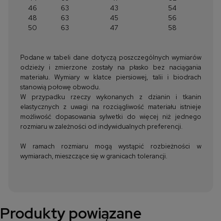
46
63
43
54
48
63
45
56
50
63
47
58
Podane w tabeli dane dotyczą poszczególnych wymiarów
odzieży i zmierzone zostały na płasko bez naciągania
materiału. Wymiary w klatce piersiowej, talii i biodrach
stanowią połowę obwodu.
W przypadku rzeczy wykonanych z dzianin i tkanin
elastycznych z uwagi na rozciągliwość materiału istnieje
możliwość dopasowania sylwetki do więcej niż jednego
rozmiaru w zależności od indywidualnych preferencji.
W ramach rozmiaru mogą wystąpić rozbieżności w
wymiarach, mieszczące się w granicach tolerancji.
Produkty powiązane