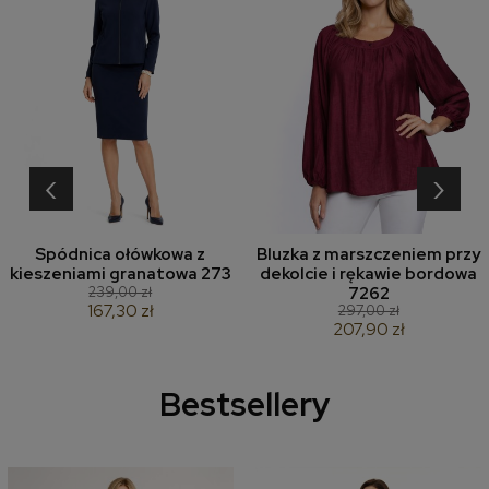
‹
›
Spódnica ołówkowa z
Bluzka z marszczeniem przy
kieszeniami granatowa 273
dekolcie i rękawie bordowa
239,00 zł
7262
167,30 zł
297,00 zł
207,90 zł
Bestsellery