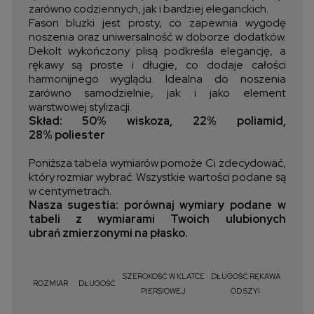
zarówno codziennych, jak i bardziej eleganckich.
Fason bluzki jest prosty, co zapewnia wygodę
noszenia oraz uniwersalność w doborze dodatków.
Dekolt wykończony plisą podkreśla elegancję, a
rękawy są proste i długie, co dodaje całości
harmonijnego wyglądu. Idealna do noszenia
zarówno samodzielnie, jak i jako element
warstwowej stylizacji.
Skład: 50% wiskoza, 22% poliamid,
28% poliester
Poniższa tabela wymiarów pomoże Ci zdecydować,
który rozmiar wybrać. Wszystkie wartości podane są
w centymetrach.
Nasza sugestia: porównaj wymiary podane w
tabeli z wymiarami Twoich ulubionych
ubrań zmierzonymi na płasko.
SZEROKOŚĆ W KLATCE
DŁUGOŚĆ RĘKAWA
ROZMIAR
DŁUGOŚĆ
PIERSIOWEJ
OD SZYI