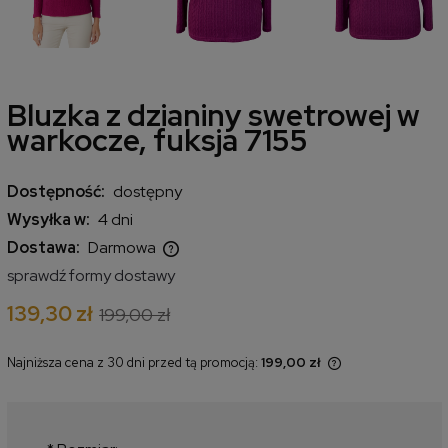
Bluzka z dzianiny swetrowej w
warkocze, fuksja 7155
Dostępność:
dostępny
Wysyłka w:
4 dni
Dostawa:
Darmowa
Cena nie zawiera ewentualnych kosztów płatności
sprawdź formy dostawy
139,30 zł
199,00 zł
Najniższa cena z 30 dni przed tą promocją:
199,00 zł
Jeżeli produkt jest sprzedawany
krócej niż 30 dni, wyświetlana jest
najniższa cena od momentu, kiedy
produkt pojawił się w sprzedaży.