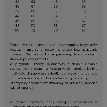
38
63
48
65
40
64
50
65
42
65
52
66
44
66
54
66
46
69
56
67
48
70
58
67
50
72
60
67
Podane w tabeli dane dotyczą poszczególnych wymiarów
odzieży i zmierzone zostały na płasko bez naciągania
materiału. Wymiary w klatce piersiowej, talii i biodrach
stanowią połowę obwodu.
W przypadku rzeczy wykonanych z dzianin i tkanin
elastycznych z uwagi na rozciągliwość materiału istnieje
możliwość dopasowania sylwetki do więcej niż jednego
rozmiaru w zależności od indywidualnych preferencji.
Rzeczywisty produkt przedstawiony na wirtualnej modelce
(wizualizacja AI)
W ramach rozmiaru mogą wystąpić rozbieżności w
wymiarach, mieszczące się w granicach tolerancji.