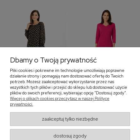
Dbamy o Twoją prywatność
Pliki cookies i pokrewne im technologie umożliwiają poprawne
‹
›
działanie strony i pomagają nam dostosować ofertę do Twoich
potrzeb. Możesz zaakceptować wykorzystanie przez nas
wszystkich tych plików i przejść do sklepu lub dostosować użycie
plików do swoich preferencji, wybierając opcję "Dostosuj zgody".
Sukienka z falbaną i
Sukienka z dekoltem w
Więcej o plikach cookies przeczytasz w naszej Polityce
bufiastym rękawem w
serek, fuksja 566
prywatności.
grochy 577
299,00 zł
579,00 zł
zaakceptuj tylko niezbędne
405,30 zł
dostosuj zgody