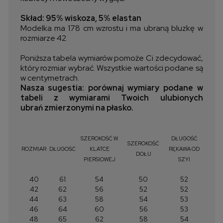
Skład: 95% wiskoza, 5% elastan
Modelka ma 178 cm wzrostu i ma ubraną bluzkę w
rozmiarze 42
Poniższa tabela wymiarów pomoże Ci zdecydować,
który rozmiar wybrać. Wszystkie wartości podane są
w centymetrach.
Nasza sugestia: porównaj wymiary podane w
tabeli z wymiarami Twoich ulubionych
ubrań zmierzonymi na płasko.
SZEROKOŚĆ W
DŁUGOŚĆ
SZEROKOŚĆ
ROZMIAR
DŁUGOŚĆ
KLATCE
RĘKAWA OD
DOŁU
PIERSIOWEJ
SZYI
40
61
54
50
52
42
62
56
52
52
44
63
58
54
53
46
64
60
56
53
48
65
62
58
54