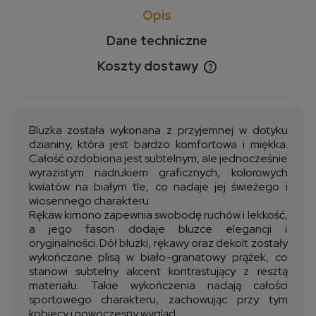
Opis
Dane techniczne
Koszty dostawy
Cena nie zawiera ewentualnych kosztów płatności
Bluzka została wykonana z przyjemnej w dotyku
dzianiny, która jest bardzo komfortowa i miękka.
Całość ozdobiona jest subtelnym, ale jednocześnie
wyrazistym nadrukiem graficznych, kolorowych
kwiatów na białym tle, co nadaje jej świeżego i
wiosennego charakteru.
Rękaw kimono zapewnia swobodę ruchów i lekkość,
a jego fason dodaje bluzce elegancji i
oryginalności. Dół bluzki, rękawy oraz dekolt zostały
wykończone plisą w biało-granatowy prążek, co
stanowi subtelny akcent kontrastujący z resztą
materiału. Takie wykończenia nadają całości
sportowego charakteru, zachowując przy tym
kobiecy i nowoczesny wygląd.