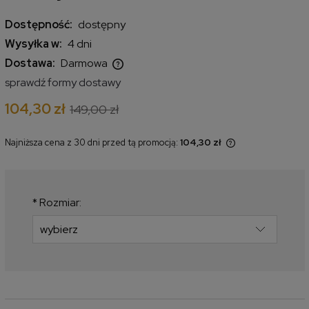
Dostępność:
dostępny
Wysyłka w:
4 dni
Dostawa:
Darmowa
Cena nie zawiera ewentualnych kosztów płatności
sprawdź formy dostawy
104,30 zł
149,00 zł
Najniższa cena z 30 dni przed tą promocją:
104,30 zł
Jeżeli produkt jest sprzedawany
krócej niż 30 dni, wyświetlana jest
najniższa cena od momentu, kiedy
produkt pojawił się w sprzedaży.
*
Rozmiar: