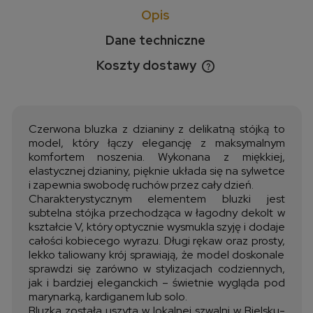
Opis
Dane techniczne
Koszty dostawy
Cena nie zawiera ewentualnych kosztów płatności
Czerwona bluzka z dzianiny z delikatną stójką to
model, który łączy elegancję z maksymalnym
komfortem noszenia. Wykonana z miękkiej,
elastycznej dzianiny, pięknie układa się na sylwetce
i zapewnia swobodę ruchów przez cały dzień.
Charakterystycznym elementem bluzki jest
subtelna stójka przechodząca w łagodny dekolt w
kształcie V, który optycznie wysmukla szyję i dodaje
całości kobiecego wyrazu. Długi rękaw oraz prosty,
lekko taliowany krój sprawiają, że model doskonale
sprawdzi się zarówno w stylizacjach codziennych,
jak i bardziej eleganckich – świetnie wygląda pod
marynarką, kardiganem lub solo.
Bluzka została uszyta w lokalnej szwalni w Bielsku-