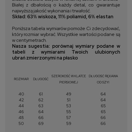
Białej z dbałością o każdy detal, co gwarantuje
najwyższą jakość wykonania i trwałość.
Skład: 63% wiskoza, 11% poliamid, 6% elastan
Poniższa tabela wymiarów pomoże Ci zdecydować,
który rozmiar wybrać. Wszystkie wartości podane są
w centymetrach.
Nasza sugestia: porównaj wymiary podane w
tabeli z wymiarami Twoich ulubionych
ubrań zmierzonymi na płasko
SZEROKOŚĆ W KLATCE
DŁUGOŚĆ RĘKAWA
ROZMIAR
DŁUGOŚĆ
PIERSIOWEJ
OD SZYI
40
61
49
64
42
62
51
64
44
63
53
65
46
64
55
65
48
66
57
66
50
69
59
66