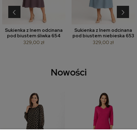
‹
›
Sukienka z lnem odcinana
Sukienka z lnem odcinana
pod biustem śliwka 654
pod biustem niebieska 653
329,00 zł
329,00 zł
Nowości