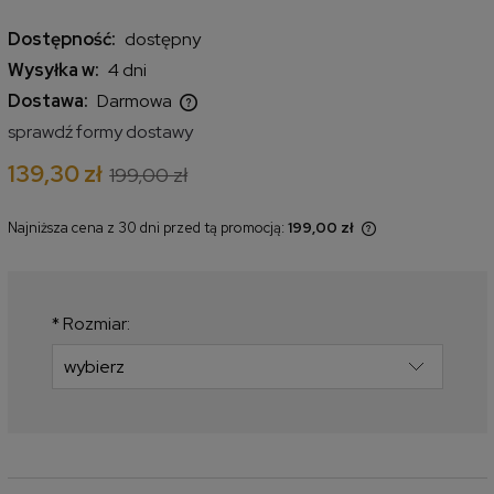
Dostępność:
dostępny
Wysyłka w:
4 dni
Dostawa:
Darmowa
Cena nie zawiera ewentualnych kosztów płatności
sprawdź formy dostawy
139,30 zł
199,00 zł
Najniższa cena z 30 dni przed tą promocją:
199,00 zł
Jeżeli produkt jest sprzedawany
krócej niż 30 dni, wyświetlana jest
najniższa cena od momentu, kiedy
produkt pojawił się w sprzedaży.
*
Rozmiar: