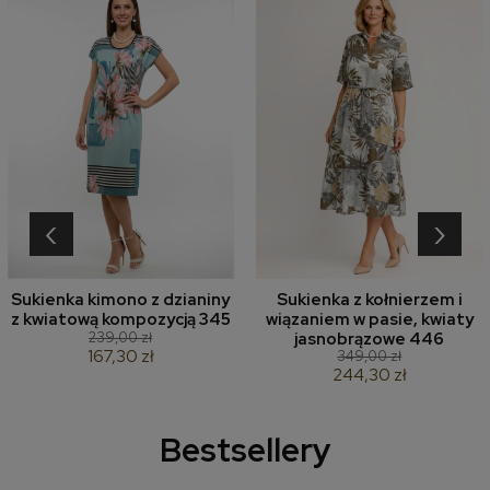
‹
›
Sukienka kimono z dzianiny
Sukienka z kołnierzem i
z kwiatową kompozycją 345
wiązaniem w pasie, kwiaty
239,00 zł
jasnobrązowe 446
167,30 zł
349,00 zł
244,30 zł
Bestsellery