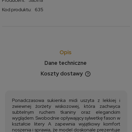
Producent:
Sabina
Kod produktu:
635
Opis
Dane techniczne
Koszty dostawy
Cena nie zawiera ewentualnych kosztów płatności
Ponadczasowa sukienka midi uszyta z lekkiej i
zwiewnej żorżety wiskozowej, która zachwyca
subtelnym ruchem tkaniny oraz eleganckim
wyglądem. Swobodnie opływający sylwetkę fason w
kształcie litery A zapewnia wyjątkowy komfort
noszenia i sprawia, że model doskonale prezentuje