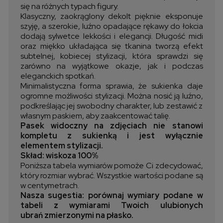
się na różnych typach figury.
Klasyczny, zaokrąglony dekolt pięknie eksponuje
szyję, a szerokie, luźno opadające rękawy do łokcia
dodają sylwetce lekkości i elegancji. Długość midi
oraz miękko układająca się tkanina tworzą efekt
subtelnej, kobiecej stylizacji, która sprawdzi się
zarówno na wyjątkowe okazje, jak i podczas
eleganckich spotkań.
Minimalistyczna forma sprawia, że sukienka daje
ogromne możliwości stylizacji. Można nosić ją luźno,
podkreślając jej swobodny charakter, lub zestawić z
własnym paskiem, aby zaakcentować talię.
Pasek widoczny na zdjęciach nie stanowi
kompletu z sukienką i jest wyłącznie
elementem stylizacji.
Skład: wiskoza 100%
Poniższa tabela wymiarów pomoże Ci zdecydować,
który rozmiar wybrać. Wszystkie wartości podane są
w centymetrach.
Nasza sugestia: porównaj wymiary podane w
tabeli z wymiarami Twoich ulubionych
ubrań zmierzonymi na płasko.