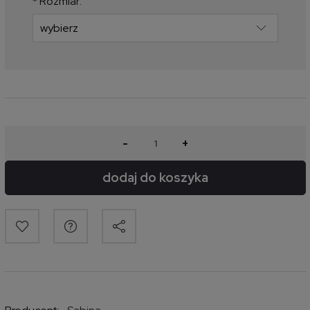
*
Rozmiar:
-
+
dodaj do koszyka