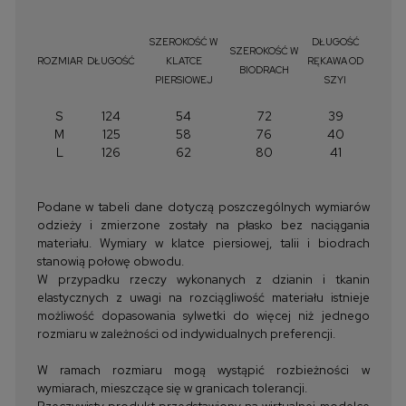
SZEROKOŚĆ W
DŁUGOŚĆ
SZEROKOŚĆ W
ROZMIAR
DŁUGOŚĆ
KLATCE
RĘKAWA OD
BIODRACH
PIERSIOWEJ
SZYI
S
124
54
72
39
M
125
58
76
40
L
126
62
80
41
Podane w tabeli dane dotyczą poszczególnych wymiarów
odzieży i zmierzone zostały na płasko bez naciągania
materiału. Wymiary w klatce piersiowej, talii i biodrach
stanowią połowę obwodu.
W przypadku rzeczy wykonanych z dzianin i tkanin
elastycznych z uwagi na rozciągliwość materiału istnieje
możliwość dopasowania sylwetki do więcej niż jednego
rozmiaru w zależności od indywidualnych preferencji.
W ramach rozmiaru mogą wystąpić rozbieżności w
wymiarach, mieszczące się w granicach tolerancji.
Rzeczywisty produkt przedstawiony na wirtualnej modelce