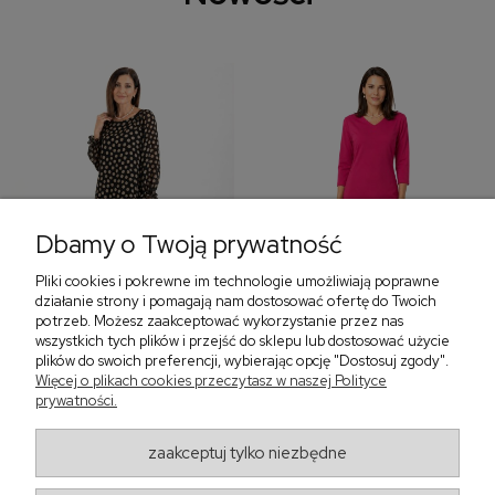
Dbamy o Twoją prywatność
Pliki cookies i pokrewne im technologie umożliwiają poprawne
‹
›
działanie strony i pomagają nam dostosować ofertę do Twoich
potrzeb. Możesz zaakceptować wykorzystanie przez nas
wszystkich tych plików i przejść do sklepu lub dostosować użycie
plików do swoich preferencji, wybierając opcję "Dostosuj zgody".
Sukienka z falbaną i
Sukienka z dekoltem w
Więcej o plikach cookies przeczytasz w naszej Polityce
bufiastym rękawem w
serek, fuksja 566
prywatności.
grochy 577
299,00 zł
579,00 zł
zaakceptuj tylko niezbędne
405,30 zł