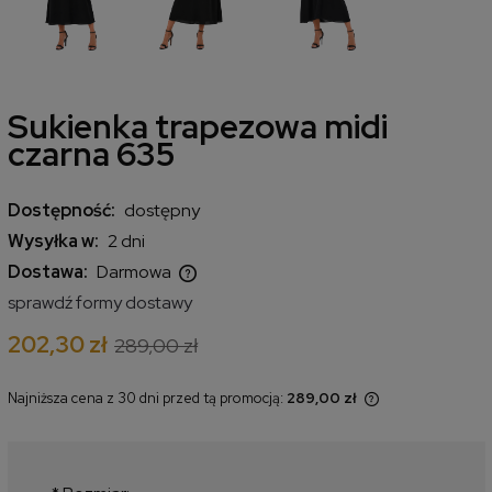
Sukienka trapezowa midi
czarna 635
Dostępność:
dostępny
Wysyłka w:
2 dni
Dostawa:
Darmowa
Cena nie zawiera ewentualnych kosztów płatności
sprawdź formy dostawy
202,30 zł
289,00 zł
Najniższa cena z 30 dni przed tą promocją:
289,00 zł
Jeżeli produkt jest sprzedawany
krócej niż 30 dni, wyświetlana jest
najniższa cena od momentu, kiedy
produkt pojawił się w sprzedaży.