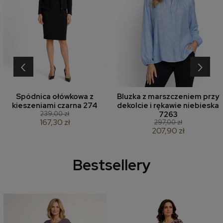
‹
›
Spódnica ołówkowa z
Bluzka z marszczeniem przy
kieszeniami czarna 274
dekolcie i rękawie niebieska
239,00 zł
7263
167,30 zł
297,00 zł
207,90 zł
Bestsellery