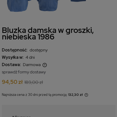
Bluzka damska w groszki,
niebieska 1986
Dostępność:
dostępny
Wysyłka w:
4 dni
Dostawa:
Darmowa
Cena nie zawiera ewentualnych kosztów płatności
sprawdź formy dostawy
94,50 zł
189,00 zł
Najniższa cena z 30 dni przed tą promocją:
132,30 zł
Jeżeli produkt jest sprzedawany
krócej niż 30 dni, wyświetlana jest
najniższa cena od momentu, kiedy
produkt pojawił się w sprzedaży.