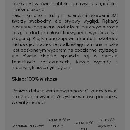
bluzka jest zarówno subtelna, jak i wyrazista, idealna
na różne okazje.
Fason kimono z luźnymi, szerokimi rękawami 3/4
tworzy swobodny, ale stylowy wygląd. Rękawy
zostały wzbogacone zakładkami oraz wykończone
plisą, co dodaje całości finezyjnego wykończenia i
elegancji. Krój kimono zapewnia komfort i swobodę
ruchów, jednocześnie podkreślając ramiona. Bluzka
jest doskonałym wyborem na codzienne stylizacje,
ale równie dobrze sprawdzi się w bardziej
formalnych zestawieniach, łącząc wygodę z
modnym, klasycznym stylem.
Skład: 100% wiskoza
Poniższa tabela wymiarów pomoże Ci zdecydować,
który rozmiar wybrać. Wszystkie wartości podane są
w centymetrach.
SZEROKOŚĆ W
DŁUGOŚĆ
SZEROKOŚĆ
ROZMIAR
DŁUGOŚĆ
KLATCE
RĘKAWA OD
DOŁU