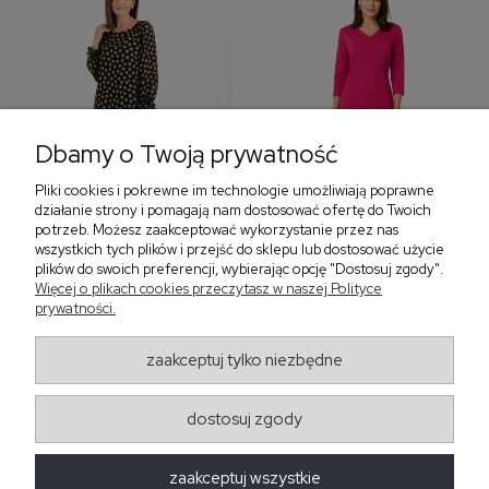
Dbamy o Twoją prywatność
Pliki cookies i pokrewne im technologie umożliwiają poprawne
‹
›
działanie strony i pomagają nam dostosować ofertę do Twoich
potrzeb. Możesz zaakceptować wykorzystanie przez nas
wszystkich tych plików i przejść do sklepu lub dostosować użycie
plików do swoich preferencji, wybierając opcję "Dostosuj zgody".
Sukienka z falbaną i
Sukienka z dekoltem w
Więcej o plikach cookies przeczytasz w naszej Polityce
bufiastym rękawem w
serek, fuksja 566
prywatności.
grochy 577
299,00 zł
579,00 zł
zaakceptuj tylko niezbędne
405,30 zł
dostosuj zgody
Regulaminy
zaakceptuj wszystkie
Obsługa zamówień