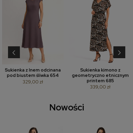
‹
›
Sukienka z lnem odcinana
Sukienka kimono z
pod biustem śliwka 654
geometryczno etnicznym
printem 685
329,00 zł
339,00 zł
Nowości