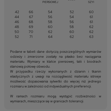
PIERSIOWEJ
SZYI
42
66
54
52
60
44
67
56
54
61
46
68
58
56
61
48
69
60
58
62
50
70
62
60
62
52
71
64
62
63
Podane w tabeli dane dotyczą poszczególnych wymiarów
odzieży i zmierzone zostały na płasko bez naciągania
materiału. Wymiary w klatce piersiowej, talii i biodrach
stanowią połowę obwodu.
W przypadku rzeczy wykonanych z dzianin i tkanin
elastycznych z uwagi na rozciągliwość materiału istnieje
możliwość dopasowania sylwetki do więcej niż jednego
rozmiaru w zależności od indywidualnych preferencji.
W ramach rozmiaru mogą wystąpić rozbieżności w
wymiarach, mieszczące się w granicach tolerancji.