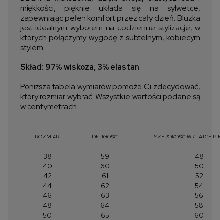
miękkości, pięknie układa się na sylwetce,
zapewniając pełen komfort przez cały dzień. Bluzka
jest idealnym wyborem na codzienne stylizacje, w
których połączymy wygodę z subtelnym, kobiecym
stylem.
Skład: 97% wiskoza, 3% elastan
Poniższa tabela wymiarów pomoże Ci zdecydować,
który rozmiar wybrać. Wszystkie wartości podane są
w centymetrach.
ROZMIAR
DŁUGOŚĆ
SZEROKOŚĆ W KLATCE PI
38
59
48
40
60
50
42
61
52
44
62
54
46
63
56
48
64
58
50
65
60