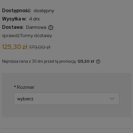
Dostępność:
dostępny
Wysyłka w:
4 dni
Dostawa:
Darmowa
Cena nie zawiera ewentualnych kosztów płatności
sprawdź formy dostawy
125,30 zł
179,00 zł
Najniższa cena z 30 dni przed tą promocją:
125,30 zł
Jeżeli produkt jest sprzedawany
krócej niż 30 dni, wyświetlana jest
najniższa cena od momentu, kiedy
produkt pojawił się w sprzedaży.
*
Rozmiar: