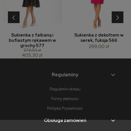
‹
›
Sukienka z falbaną i
Sukienka z dekoltem w
bufiastym rękawem w
serek, fuksja 566
grochy 577
299,00 zł
579,00 zł
405,30 zł
Regulaminy
Regulamin sklepu
Formy płatności
Polityka Prywatności
Obsługa zamówień