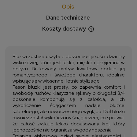
Opis
Dane techniczne
Koszty dostawy
Cena nie zawiera ewentualnych kosztów płatności
Bluzka została uszyta z doskonałej jakości dzianiny
wiskozowej, która jest lekka, miękka i przyjemna w
dotyku. Drukowany motyw kwiatowy dodaje jej
romantycznego i świeżego charakteru, idealnie
wpisując się w wiosenne i letnie stylizacje.
Fason bluzki jest prosty, co zapewnia komfort i
swobodę ruchów. Klasyczne rękawy o długości 3/4
doskonale komponują się z całością, a ich
wykończenie ściągaczem nadaje bluzce
subtelnego, ale nowoczesnego wyglądu. Dół bluzki
również został wykończony ściągaczem, co sprawia,
że całość zyskuje lekko dopasowany krój, który
jednocześnie nie ogranicza wygody noszenia.
Dzianina wiskozowa, dzięki swojej elastyczności i