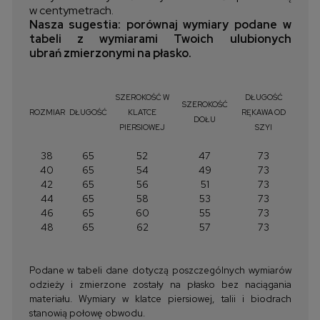
w centymetrach.
Nasza sugestia: porównaj wymiary podane w
tabeli z wymiarami Twoich ulubionych
ubrań zmierzonymi na płasko.
SZEROKOŚĆ W
DŁUGOŚĆ
SZEROKOŚĆ
ROZMIAR
DŁUGOŚĆ
KLATCE
RĘKAWA OD
DOŁU
PIERSIOWEJ
SZYI
38
65
52
47
73
40
65
54
49
73
42
65
56
51
73
44
65
58
53
73
46
65
60
55
73
48
65
62
57
73
Podane w tabeli dane dotyczą poszczególnych wymiarów
odzieży i zmierzone zostały na płasko bez naciągania
materiału. Wymiary w klatce piersiowej, talii i biodrach
stanowią połowę obwodu.