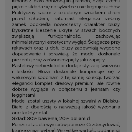
kimono z lekko obniżoną linią ramion, dzięki czemu
pięknie układa się na sylwetce i nie krępuje ruchów.
Praktyczny kaptur z ozdobnym sznurkiem chroni
przed chłodem, natomiast elegancki srebrny
zamek podkreśla nowoczesny charakter bluzy.
Dyskretne kieszenie ukryte w szwach bocznych
zwiększają funkcjonalność, zachowując
minimalistyczny i estetyczny wygląd. Ściągacze przy
rękawach oraz u dołu bluzy zapewniają wygodne
dopasowanie i sprawiają, że model doskonale
prezentuje się zarówno rozpięty, jak i zapięty.
Pastelowy niebieski kolor dodaje stylizacji świeżości
i lekkości. Bluza doskonale komponuje się z
welurowymi spodniami z tej samej kolekcji, tworząc
elegancki komplet dresowy premium, ale równie
dobrze wygląda w połączeniu z jeansami czy
legginsami.
Model został uszyty w lokalnej szwalni w Bielsku-
Białej z dbałością o najwyższą jakość wykonania
oraz każdy detal.
Skład: 80% bawełna, 20% poliamid
Poniższa tabela wymiarów pomoże Ci zdecydować,
który rozmiar wybrać. Wszystkie wartości podane są