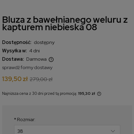
Bluza z bawełnianego weluru z
kapturem niebieska 08
Dostępność:
dostępny
Wysyłka w:
4 dni
Dostawa:
Darmowa
Cena nie zawiera ewentualnych kosztów płatności
sprawdź formy dostawy
139,50 zł
279,00 zł
Najniższa cena z 30 dni przed tą promocją:
195,30 zł
Jeżeli produkt jest sprzedawany
krócej niż 30 dni, wyświetlana jest
najniższa cena od momentu, kiedy
produkt pojawił się w sprzedaży.
*
Rozmiar: