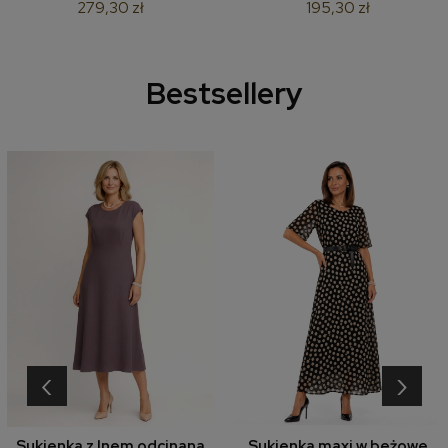
279,30 zł
195,30 zł
Bestsellery
‹
›
Sukienka z lnem odcinana
Sukienka maxi w beżowe