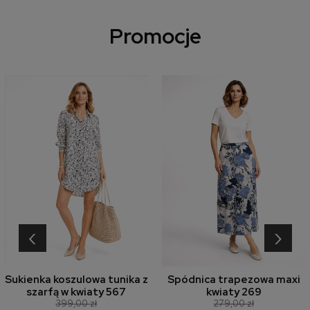
Promocje
‹
›
Sukienka koszulowa tunika z
Spódnica trapezowa maxi
szarfą w kwiaty 567
kwiaty 269
399,00 zł
279,00 zł