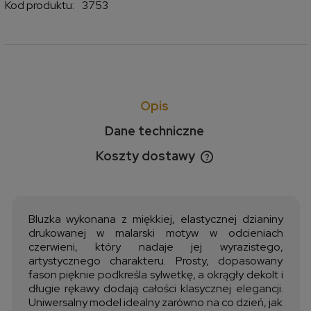
Kod produktu:
3753
Opis
Dane techniczne
Koszty dostawy
Cena nie zawiera ewentualnych kosztów płatności
Bluzka wykonana z miękkiej, elastycznej dzianiny
drukowanej w malarski motyw w odcieniach
czerwieni, który nadaje jej wyrazistego,
artystycznego charakteru. Prosty, dopasowany
fason pięknie podkreśla sylwetkę, a okrągły dekolt i
długie rękawy dodają całości klasycznej elegancji.
Uniwersalny model idealny zarówno na co dzień, jak