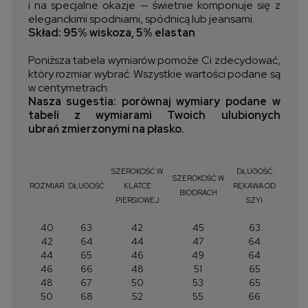
i na specjalne okazje — świetnie komponuje się z
eleganckimi spodniami, spódnicą lub jeansami.
Skład: 95% wiskoza, 5% elastan
Poniższa tabela wymiarów pomoże Ci zdecydować,
który rozmiar wybrać. Wszystkie wartości podane są
w centymetrach.
Nasza sugestia: porównaj wymiary podane w
tabeli z wymiarami Twoich ulubionych
ubrań zmierzonymi na płasko.
SZEROKOŚĆ W
DŁUGOŚĆ
SZEROKOŚĆ W
ROZMIAR
DŁUGOŚĆ
KLATCE
RĘKAWA OD
BIODRACH
PIERSIOWEJ
SZYI
40
63
42
45
63
42
64
44
47
64
44
65
46
49
64
46
66
48
51
65
48
67
50
53
65
50
68
52
55
66