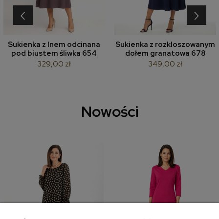
‹
›
Sukienka z lnem odcinana
Sukienka z rozkloszowanym
pod biustem śliwka 654
dołem granatowa 678
329,00 zł
349,00 zł
Nowości