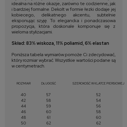
idealna na różne okazje, zarówno te codzienne, jak
i bardziej formalne. Dekolt w formie łezki dodaje jej
kobiecego, delikatnego akcentu, subtelnie
eksponując szyję. To elegancka i ponadczasowa
propozycja, która doskonale komponuje się z
wieloma stylizacjami.
Skład: 83% wiskoza, 11% poliamid, 6% elastan
Poniższa tabela wymiarów pomoże Ci zdecydować,
który rozmiar wybrać. Wszystkie wartości podane są
w centymetrach.
ROZMIAR
DŁUGOŚĆ
SZEROKOŚĆ W KLATCE PIERSIOWEJ
40
57
52
42
58
54
44
59
56
46
60
58
48
61
60
50
62
62