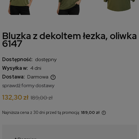
Bluzka z dekoltem łezka, oliwka
6147
Dostępność:
dostępny
Wysyłka w:
4 dni
Dostawa:
Darmowa
Cena nie zawiera ewentualnych kosztów płatności
sprawdź formy dostawy
132,30 zł
189,00 zł
Najniższa cena z 30 dni przed tą promocją:
189,00 zł
Jeżeli produkt jest sprzedawany
krócej niż 30 dni, wyświetlana jest
najniższa cena od momentu, kiedy
produkt pojawił się w sprzedaży.