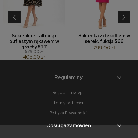
‹
›
Sukienka z falbaną i
Sukienka z dekoltem w
bufiastym rękawem w
serek, fuksja 566
grochy 577
299,00 zł
579,00 zł
405,30 zł
Regulaminy
Regulamin sklepu
Formy płatności
Polityka Prywatności
Obsługa zamówień