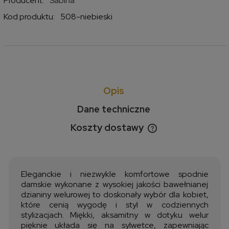
Producent:
Sabina
Kod produktu:
508-niebieski
Opis
Dane techniczne
Koszty dostawy
Cena nie zawiera ewentualnych kosztów płatności
Eleganckie i niezwykle komfortowe spodnie
damskie wykonane z wysokiej jakości bawełnianej
dzianiny welurowej to doskonały wybór dla kobiet,
które cenią wygodę i styl w codziennych
stylizacjach. Miękki, aksamitny w dotyku welur
pięknie układa się na sylwetce, zapewniając