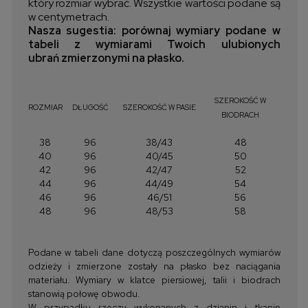
który rozmiar wybrać. Wszystkie wartości podane są
w centymetrach.
Nasza sugestia: porównaj wymiary podane w
tabeli z wymiarami Twoich ulubionych
ubrań zmierzonymi na płasko.
SZEROKOŚĆ W
ROZMIAR
DŁUGOŚĆ
SZEROKOŚĆ W PASIE
BIODRACH
38
96
38/43
48
40
96
40/45
50
42
96
42/47
52
44
96
44/49
54
46
96
46/51
56
48
96
48/53
58
Podane w tabeli dane dotyczą poszczególnych wymiarów
odzieży i zmierzone zostały na płasko bez naciągania
materiału. Wymiary w klatce piersiowej, talii i biodrach
stanowią połowę obwodu.
W przypadku rzeczy wykonanych z dzianin i tkanin