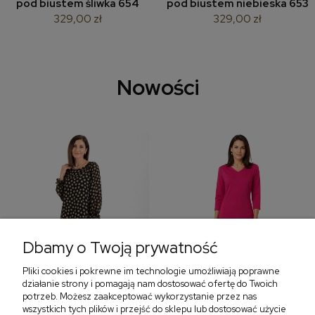
pod biustem śliwka 654
pod biustem niebieska 653
329,00 zł
329,00 zł
Nowości
Dbamy o Twoją prywatność
Pliki cookies i pokrewne im technologie umożliwiają poprawne
‹
›
działanie strony i pomagają nam dostosować ofertę do Twoich
potrzeb. Możesz zaakceptować wykorzystanie przez nas
wszystkich tych plików i przejść do sklepu lub dostosować użycie