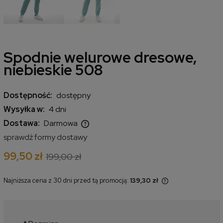
Spodnie welurowe dresowe,
niebieskie 508
Dostępność:
dostępny
Wysyłka w:
4 dni
Dostawa:
Darmowa
Cena nie zawiera ewentualnych kosztów płatności
sprawdź formy dostawy
99,50 zł
199,00 zł
Najniższa cena z 30 dni przed tą promocją:
139,30 zł
Jeżeli produkt jest sprzedawany
krócej niż 30 dni, wyświetlana jest
najniższa cena od momentu, kiedy
produkt pojawił się w sprzedaży.