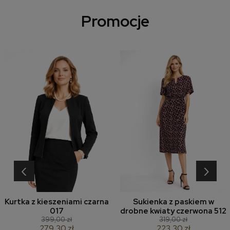
Promocje
‹
›
Kurtka z kieszeniami czarna
Sukienka z paskiem w
017
drobne kwiaty czerwona 512
399,00 zł
319,00 zł
279,30 zł
223,30 zł