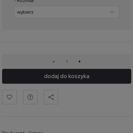
*
Rozmiar:
-
+
dodaj do koszyka