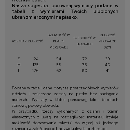
Nasza sugestia: porównaj wymiary podane w
tabeli z wymiarami Twoich ulubionych
ubrań zmierzonymi na płasko.
SZEROKOŚĆ W
DŁUGOŚĆ
SZEROKOŚĆ W
ROZMIAR
DŁUGOŚĆ
KLATCE
RĘKAWA OD
BIODRACH
PIERSIOWEJ
SZYI
S
124
54
72
39
M
125
58
76
40
L
126
62
80
41
Podane w tabeli dane dotyczą poszczególnych wymiarów
odzieży i zmierzone zostały na płasko bez naciągania
materiału. Wymiary w klatce piersiowej, talii i biodrach
stanowią połowę obwodu.
W przypadku rzeczy wykonanych z dzianin i tkanin
elastycznych z uwagi na rozciągliwość materiału istnieje
możliwość dopasowania sylwetki do więcej niż jednego
rozmiaru w zależności od indywidualnych preferencji.