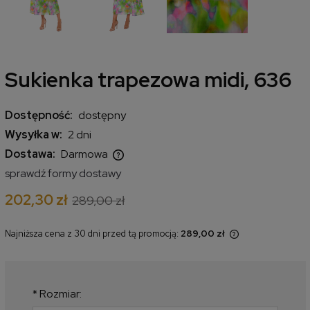
Sukienka trapezowa midi, 636
Dostępność:
dostępny
Wysyłka w:
2 dni
Dostawa:
Darmowa
Cena nie zawiera ewentualnych kosztów płatności
sprawdź formy dostawy
202,30 zł
289,00 zł
Najniższa cena z 30 dni przed tą promocją:
289,00 zł
Jeżeli produkt jest sprzedawany
krócej niż 30 dni, wyświetlana jest
najniższa cena od momentu, kiedy
produkt pojawił się w sprzedaży.
*
Rozmiar: