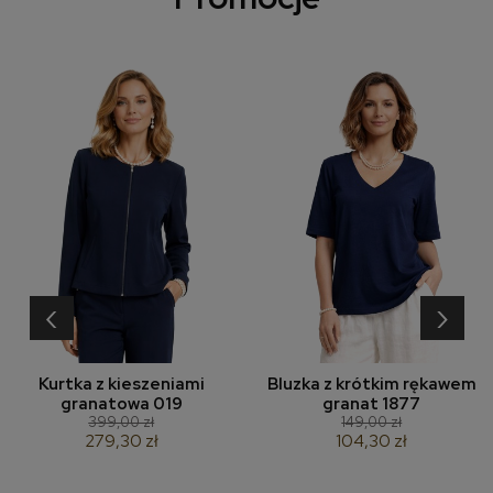
‹
›
Kurtka z kieszeniami
Bluzka z krótkim rękawem
granatowa 019
granat 1877
399,00 zł
149,00 zł
279,30 zł
104,30 zł