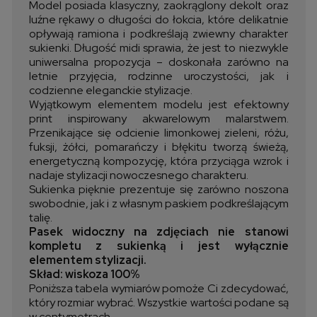
Model posiada klasyczny, zaokrąglony dekolt oraz
luźne rękawy o długości do łokcia, które delikatnie
opływają ramiona i podkreślają zwiewny charakter
sukienki. Długość midi sprawia, że jest to niezwykle
uniwersalna propozycja – doskonała zarówno na
letnie przyjęcia, rodzinne uroczystości, jak i
codzienne eleganckie stylizacje.
Wyjątkowym elementem modelu jest efektowny
print inspirowany akwarelowym malarstwem.
Przenikające się odcienie limonkowej zieleni, różu,
fuksji, żółci, pomarańczy i błękitu tworzą świeżą,
energetyczną kompozycję, która przyciąga wzrok i
nadaje stylizacji nowoczesnego charakteru.
Sukienka pięknie prezentuje się zarówno noszona
swobodnie, jak i z własnym paskiem podkreślającym
talię.
Pasek widoczny na zdjęciach nie stanowi
kompletu z sukienką i jest wyłącznie
elementem stylizacji.
Skład: wiskoza 100%
Poniższa tabela wymiarów pomoże Ci zdecydować,
który rozmiar wybrać. Wszystkie wartości podane są
w centymetrach.