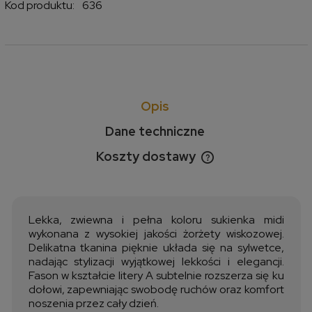
Kod produktu:
636
Opis
Dane techniczne
Koszty dostawy
Cena nie zawiera ewentualnych kosztów płatności
Lekka, zwiewna i pełna koloru sukienka midi
wykonana z wysokiej jakości żorżety wiskozowej.
Delikatna tkanina pięknie układa się na sylwetce,
nadając stylizacji wyjątkowej lekkości i elegancji.
Fason w kształcie litery A subtelnie rozszerza się ku
dołowi, zapewniając swobodę ruchów oraz komfort
noszenia przez cały dzień.