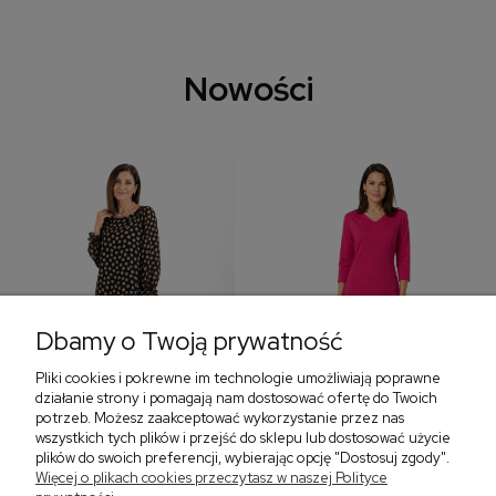
Nowości
Dbamy o Twoją prywatność
Pliki cookies i pokrewne im technologie umożliwiają poprawne
‹
›
działanie strony i pomagają nam dostosować ofertę do Twoich
potrzeb. Możesz zaakceptować wykorzystanie przez nas
wszystkich tych plików i przejść do sklepu lub dostosować użycie
plików do swoich preferencji, wybierając opcję "Dostosuj zgody".
Sukienka z falbaną i
Sukienka z dekoltem w
Więcej o plikach cookies przeczytasz w naszej Polityce