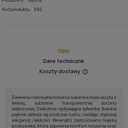
Producent:
Sabina
Kod produktu:
592
Opis
Dane techniczne
Koszty dostawy
Cena nie zawiera ewentualnych kosztów płatności
Zwiewna i niezwykle kobieca sukienka maxi uszyta z
lekkiej, subtelnie transparentnej żorżety
wiskozowej. Delikatnie opływająca sylwetkę tkanina
pięknie układa się podczas ruchu, nadając stylizacji
elegancji i lekkości. Wewnątrz zastosowano miękką
podszewkę, która zapewnia komfort noszenia oraz