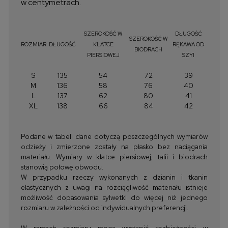
w centymetrach.
SZEROKOŚĆ W
DŁUGOŚĆ
SZEROKOŚĆ W
ROZMIAR
DŁUGOŚĆ
KLATCE
RĘKAWA OD
BIODRACH
PIERSIOWEJ
SZYI
S
135
54
72
39
M
136
58
76
40
L
137
62
80
41
XL
138
66
84
42
Podane w tabeli dane dotyczą poszczególnych wymiarów
odzieży i zmierzone zostały na płasko bez naciągania
materiału. Wymiary w klatce piersiowej, talii i biodrach
stanowią połowę obwodu.
W przypadku rzeczy wykonanych z dzianin i tkanin
elastycznych z uwagi na rozciągliwość materiału istnieje
możliwość dopasowania sylwetki do więcej niż jednego
rozmiaru w zależności od indywidualnych preferencji.
W ramach rozmiaru mogą wystąpić rozbieżności w