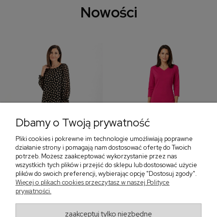
Nowości
Dbamy o Twoją prywatność
Pliki cookies i pokrewne im technologie umożliwiają poprawne
‹
›
działanie strony i pomagają nam dostosować ofertę do Twoich
potrzeb. Możesz zaakceptować wykorzystanie przez nas
wszystkich tych plików i przejść do sklepu lub dostosować użycie
plików do swoich preferencji, wybierając opcję "Dostosuj zgody".
Sukienka z falbaną i
Sukienka z dekoltem w
Więcej o plikach cookies przeczytasz w naszej Polityce
bufiastym rękawem w
serek, fuksja 566
prywatności.
grochy 577
299,00 zł
579,00 zł
zaakceptuj tylko niezbędne
405,30 zł