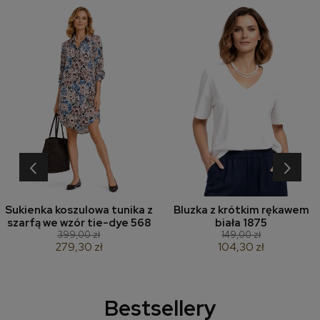
‹
›
Sukienka koszulowa tunika z
Bluzka z krótkim rękawem
szarfą we wzór tie-dye 568
biała 1875
399,00 zł
149,00 zł
279,30 zł
104,30 zł
Bestsellery