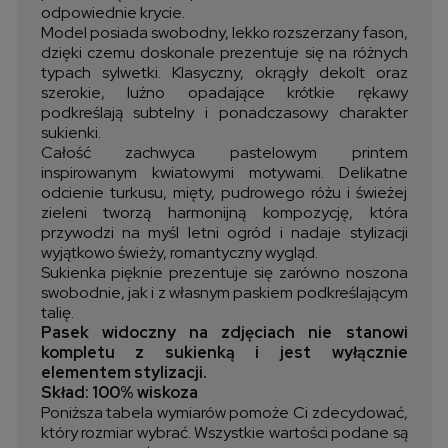
odpowiednie krycie.
Model posiada swobodny, lekko rozszerzany fason,
dzięki czemu doskonale prezentuje się na różnych
typach sylwetki. Klasyczny, okrągły dekolt oraz
szerokie, luźno opadające krótkie rękawy
podkreślają subtelny i ponadczasowy charakter
sukienki.
Całość zachwyca pastelowym printem
inspirowanym kwiatowymi motywami. Delikatne
odcienie turkusu, mięty, pudrowego różu i świeżej
zieleni tworzą harmonijną kompozycję, która
przywodzi na myśl letni ogród i nadaje stylizacji
wyjątkowo świeży, romantyczny wygląd.
Sukienka pięknie prezentuje się zarówno noszona
swobodnie, jak i z własnym paskiem podkreślającym
talię.
Pasek widoczny na zdjęciach nie stanowi
kompletu z sukienką i jest wyłącznie
elementem stylizacji.
Skład: 100% wiskoza
Poniższa tabela wymiarów pomoże Ci zdecydować,
który rozmiar wybrać. Wszystkie wartości podane są