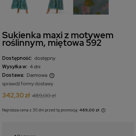
Sukienka maxi z motywem
roślinnym, miętowa 592
Dostępność:
dostępny
Wysyłka w:
4 dni
Dostawa:
Darmowa
Cena nie zawiera ewentualnych kosztów płatności
sprawdź formy dostawy
342,30 zł
489,00 zł
Najniższa cena z 30 dni przed tą promocją:
489,00 zł
Jeżeli produkt jest sprzedawany
krócej niż 30 dni, wyświetlana jest
najniższa cena od momentu, kiedy
produkt pojawił się w sprzedaży.