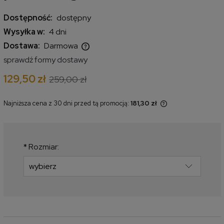
Dostępność:
dostępny
Wysyłka w:
4 dni
Dostawa:
Darmowa
Cena nie zawiera ewentualnych kosztów płatności
sprawdź formy dostawy
129,50 zł
259,00 zł
Najniższa cena z 30 dni przed tą promocją:
181,30 zł
Jeżeli produkt jest sprzedawany
krócej niż 30 dni, wyświetlana jest
najniższa cena od momentu, kiedy
produkt pojawił się w sprzedaży.
*
Rozmiar: