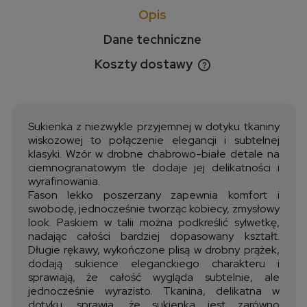
Opis
Dane techniczne
Koszty dostawy
Cena nie zawiera ewentualnych kosztów płatności
Sukienka z niezwykle przyjemnej w dotyku tkaniny
wiskozowej to połączenie elegancji i subtelnej
klasyki. Wzór w drobne chabrowo-białe detale na
ciemnogranatowym tle dodaje jej delikatności i
wyrafinowania.
Fason lekko poszerzany zapewnia komfort i
swobodę, jednocześnie tworząc kobiecy, zmysłowy
look. Paskiem w talii można podkreślić sylwetkę,
nadając całości bardziej dopasowany kształt.
Długie rękawy, wykończone plisą w drobny prążek,
dodają sukience eleganckiego charakteru i
sprawiają, że całość wygląda subtelnie, ale
jednocześnie wyrazisto. Tkanina, delikatna w
dotyku, sprawia, że sukienka jest zarówno