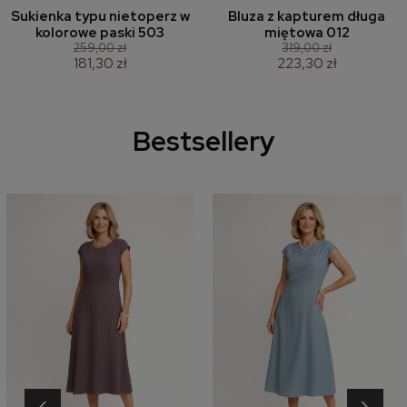
Sukienka typu nietoperz w
Bluza z kapturem długa
kolorowe paski 503
miętowa 012
259,00 zł
319,00 zł
181,30 zł
223,30 zł
Bestsellery
‹
›