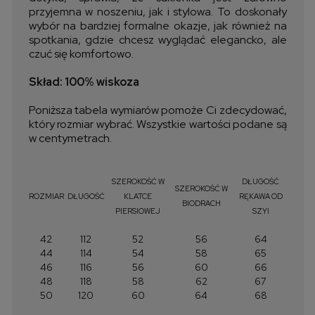
przyjemna w noszeniu, jak i stylowa. To doskonały
wybór na bardziej formalne okazje, jak również na
spotkania, gdzie chcesz wyglądać elegancko, ale
czuć się komfortowo.
Skład: 100% wiskoza
Poniższa tabela wymiarów pomoże Ci zdecydować,
który rozmiar wybrać. Wszystkie wartości podane są
w centymetrach.
SZEROKOŚĆ W
DŁUGOŚĆ
SZEROKOŚĆ W
ROZMIAR
DŁUGOŚĆ
KLATCE
RĘKAWA OD
BIODRACH
PIERSIOWEJ
SZYI
42
112
52
56
64
44
114
54
58
65
46
116
56
60
66
48
118
58
62
67
50
120
60
64
68