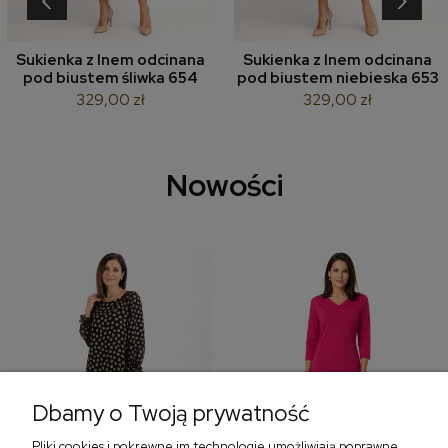
Sukienka z lnem odcinana
Sukienka z lnem odcinana
pod biustem śliwka 654
pod biustem niebieska 653
329,00 zł
329,00 zł
Nowości
Dbamy o Twoją prywatność
Pliki cookies i pokrewne im technologie umożliwiają poprawne