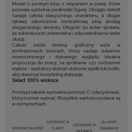
Model o prostym kroju z wiązaniem w pasie, które
pozwala subtelnie podkreślić figurę. Okrągły dekolt
nadaje całości klasycznego charakteru, a długie
rękawy zakończone kontrastową plisą dodają
eleganckiego akcentu. Długość do kolan sprawia,
że sukienka jest uniwersalna i odpowiednia na wiele
okazji.
Całość zdobi drobny, graficzny wzór w
kontrastowych kolorach, który nadaje sukience
nowoczesnego i stylowego wyglądu. Idealna
propozycja do pracy, na spotkanie czy codzienne
wyjścia – wystarczy dobrać ulubione szpilki lub botki,
aby stworzyć kompletną stylizację.
Skład: 100% wiskoza
Poniższa tabela wymiarów pomoże Ci zdecydować,
który rozmiar wybrać. Wszystkie wartości podane są
w centymetrach.
SZEROKOŚĆ W
DŁUGOŚĆ
SZEROKOŚĆ W
ROZMIAR
DŁUGOŚĆ
KLATCE
RĘKAWA OD
BIODRACH