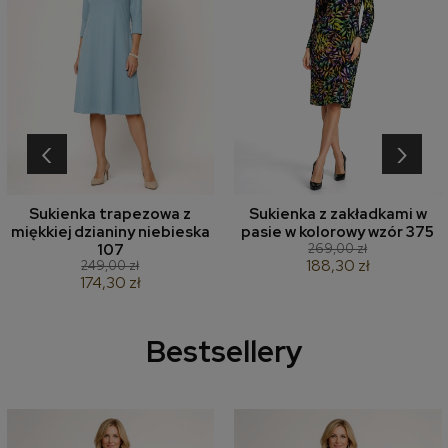
‹
›
Sukienka trapezowa z
Sukienka z zakładkami w
miękkiej dzianiny niebieska
pasie w kolorowy wzór 375
269,00 zł
107
188,30 zł
249,00 zł
174,30 zł
Bestsellery