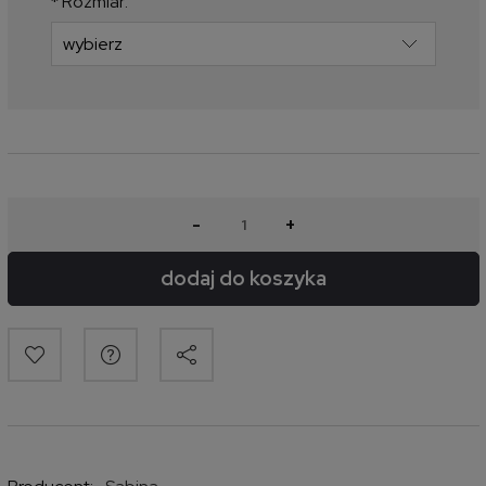
*
Rozmiar:
-
+
dodaj do koszyka