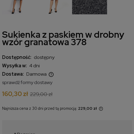
Sukienka z paskiem w drobny
wzór granatowa 378
Dostępność:
dostępny
Wysyłka w:
4 dni
Dostawa:
Darmowa
Cena nie zawiera ewentualnych kosztów płatności
sprawdź formy dostawy
160,30 zł
229,00 zł
Najniższa cena z 30 dni przed tą promocją:
229,00 zł
Jeżeli produkt jest sprzedawany
krócej niż 30 dni, wyświetlana jest
najniższa cena od momentu, kiedy
produkt pojawił się w sprzedaży.