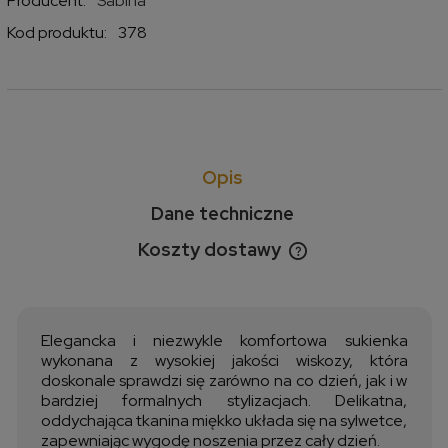
Producent:
Sabina
Kod produktu:
378
Opis
Dane techniczne
Koszty dostawy
Cena nie zawiera ewentualnych kosztów płatności
Elegancka i niezwykle komfortowa sukienka
wykonana z wysokiej jakości wiskozy, która
doskonale sprawdzi się zarówno na co dzień, jak i w
bardziej formalnych stylizacjach. Delikatna,
oddychająca tkanina miękko układa się na sylwetce,
zapewniając wygodę noszenia przez cały dzień.