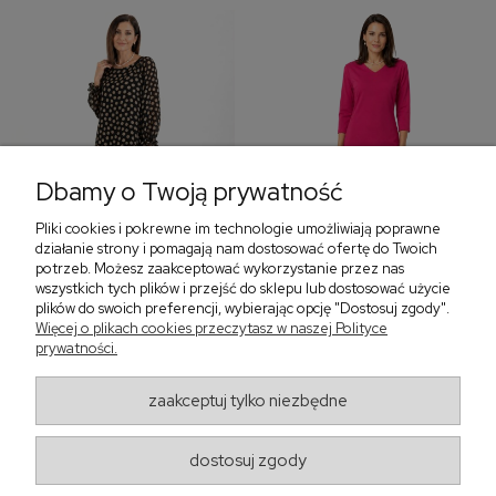
Dbamy o Twoją prywatność
Pliki cookies i pokrewne im technologie umożliwiają poprawne
‹
›
działanie strony i pomagają nam dostosować ofertę do Twoich
potrzeb. Możesz zaakceptować wykorzystanie przez nas
wszystkich tych plików i przejść do sklepu lub dostosować użycie
plików do swoich preferencji, wybierając opcję "Dostosuj zgody".
Sukienka z falbaną i
Sukienka z dekoltem w
Więcej o plikach cookies przeczytasz w naszej Polityce
bufiastym rękawem w
serek, fuksja 566
prywatności.
grochy 577
299,00 zł
579,00 zł
zaakceptuj tylko niezbędne
405,30 zł
dostosuj zgody
Regulaminy