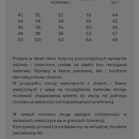
PIERSIOWEJ
SZYI
42
112
52
56
64
44
114
54
58
65
46
116
56
60
66
48
118
58
62
67
50
120
60
64
68
Podane w tabeli dane dotyczą poszczególnych wymiarów
odzieży i zmierzone zostały na płasko bez naciągania
materiału. Wymiary w klatce piersiowej, talii i biodrach
stanowią połowę obwodu.
W przypadku rzeczy wykonanych z dzianin i tkanin
elastycznych z uwagi na rozciągliwość materiału istnieje
możliwość dopasowania sylwetki do więcej niż jednego
rozmiaru w zależności od indywidualnych preferencji.
W ramach rozmiaru mogą wystąpić rozbieżności w
wymiarach, mieszczące się w granicach tolerancji.
Rzeczywisty produkt przedstawiony na wirtualnej modelce
(wizualizacja AI)