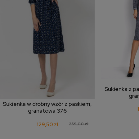
Sukienka z p
doda
gra
Sukienka w drobny wzór z paskiem,
dodaj do koszyka
granatowa 376
129,50 zł
259,00 zł