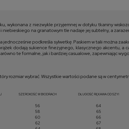
Cen
kos
ku, wykonana z niezwykle przyjemnej w dotyku tkaniny wiskozo
 i niebieskiego na granatowym tle nadaje jej subtelny, a zaraze
 jednocześnie podkreśla sylwetkę. Paskiem w talii można zaak
rążek dodają sukience finezyjnego, klasycznego akcentu, a cał
zarówno te formalne, jak i bardziej casualowe, zapewniając wygo
óry rozmiar wybrać. Wszystkie wartości podane są w centymetr
J
SZEROKOŚĆ W BIODRACH
DŁUGOŚĆ RĘKAWA OD SZYI
56
64
58
65
60
66
62
67
64
68