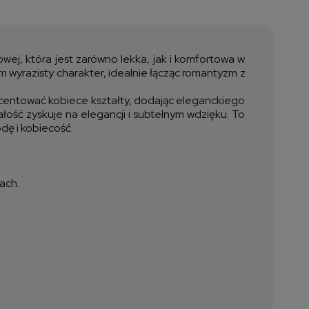
a nie zawiera ewentualnych
ztów płatności
wej, która jest zarówno lekka, jak i komfortowa w
m wyrazisty charakter, idealnie łącząc romantyzm z
centować kobiece kształty, dodając eleganckiego
ość zyskuje na elegancji i subtelnym wdzięku. To
dę i kobiecość.
ach.