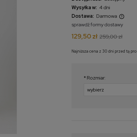
Wysyłka w:
4 dni
Dostawa:
Darmowa
sprawdź formy dostawy
Cena nie zawiera ewentualnych
129,50 zł
259,00 zł
kosztów płatności
Najniższa cena z 30 dni przed tą pr
Jeżeli produkt jest 
krócej niż 30 dni, wy
najniższa cena od m
*
Rozmiar:
produkt pojawił się w