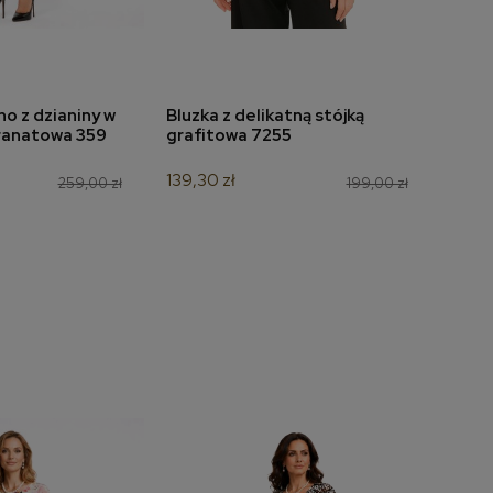
o z dzianiny w
Bluzka z delikatną stójką
Bluz
do koszyka
dodaj do koszyka
ranatowa 359
grafitowa 7255
wzór
139,30 zł
125,3
259,00 zł
199,00 zł