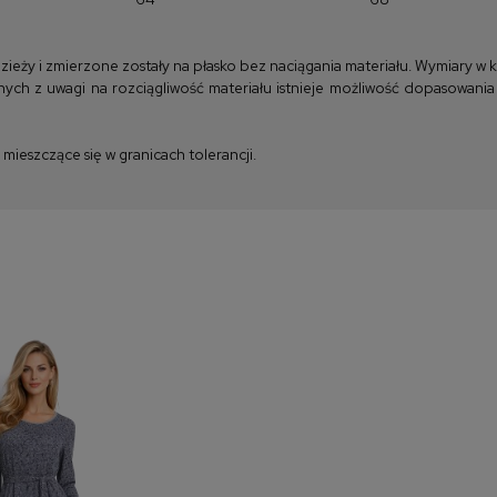
y i zmierzone zostały na płasko bez naciągania materiału. Wymiary w kla
ych z uwagi na rozciągliwość materiału istnieje możliwość dopasowania
ieszczące się w granicach tolerancji.