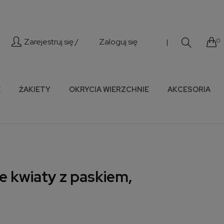
Zarejestruj się /
Zaloguj się
0
|
E
ŻAKIETY
OKRYCIA WIERZCHNIE
AKCESORIA
e kwiaty z paskiem,