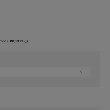
omocją:
181,30 zł
sprzedawany
świetlana jest
omentu, kiedy
 sprzedaży.