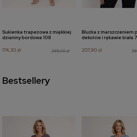
Sukienka trapezowa z miękkiej
Bluzka z marszczeniem p
dodaj do koszyka
dodaj do koszyk
dzianiny bordowa 108
dekolcie i rękawie biała 
174,30 zł
207,90 zł
249,00 zł
29
Bestsellery