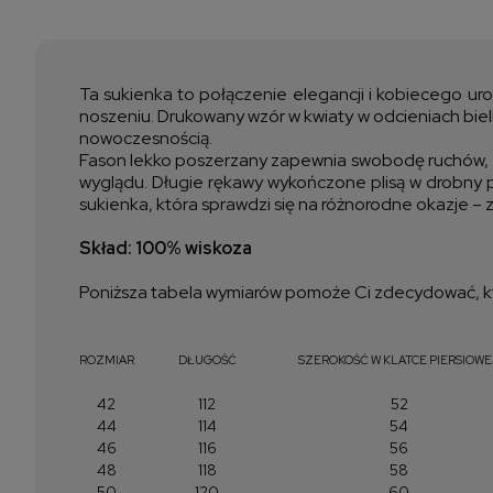
Ta sukienka to połączenie elegancji i kobiecego uro
noszeniu. Drukowany wzór w kwiaty w odcieniach bieli
nowoczesnością.
Fason lekko poszerzany zapewnia swobodę ruchów, a
wyglądu. Długie rękawy wykończone plisą w drobny p
sukienka, która sprawdzi się na różnorodne okazje – 
Skład: 100% wiskoza
Poniższa tabela wymiarów pomoże Ci zdecydować, kt
ROZMIAR
DŁUGOŚĆ
SZEROKOŚĆ W KLATCE PIERSIOWE
42
112
52
44
114
54
46
116
56
48
118
58
50
120
60