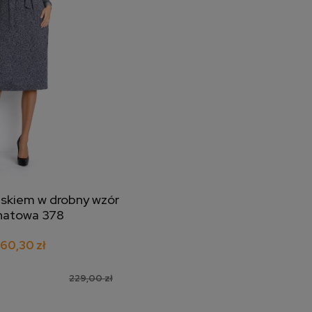
askiem w drobny wzór
j do koszyka
natowa 378
160,30 zł
229,00 zł