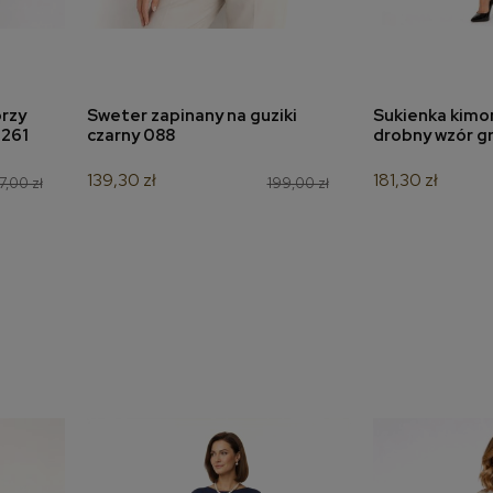
rzy
Sweter zapinany na guziki
Sukienka kimon
a
dodaj do koszyka
dodaj 
7261
czarny 088
drobny wzór g
139,30 zł
181,30 zł
7,00 zł
199,00 zł