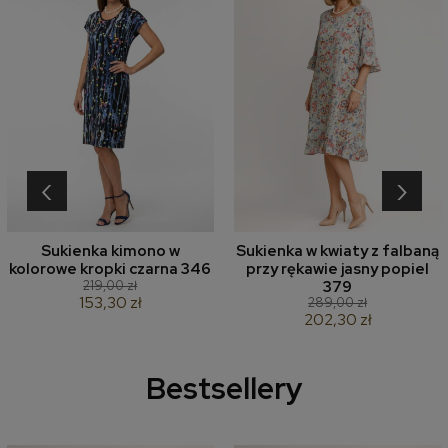
‹
›
Sukienka kimono w
Sukienka w kwiaty z falbaną
kolorowe kropki czarna 346
przy rękawie jasny popiel
219,00 zł
379
153,30 zł
289,00 zł
202,30 zł
Bestsellery