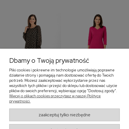
Dbamy o Twoją prywatność
Pliki cookies i pokrewne im technologie umożliwiają poprawne
‹
›
działanie strony i pomagają nam dostosować ofertę do Twoich
potrzeb. Możesz zaakceptować wykorzystanie przez nas
wszystkich tych plików i przejść do sklepu lub dostosować użycie
plików do swoich preferencji, wybierając opcję "Dostosuj zgody".
Sukienka z falbaną i
Sukienka z dekoltem w
Więcej o plikach cookies przeczytasz w naszej Polityce
bufiastym rękawem w
serek, fuksja 566
prywatności.
grochy 577
299,00 zł
579,00 zł
zaakceptuj tylko niezbędne
405,30 zł