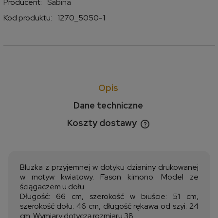
Producent:
Sabina
Kod produktu:
1270_5050-1
Opis
Dane techniczne
Koszty dostawy
Cena nie zawiera ewentualnych kosztów płatności
Bluzka z przyjemnej w dotyku dzianiny drukowanej
w motyw kwiatowy. Fason kimono. Model ze
ściągaczem u dołu.
Długość: 66 cm, szerokość w biuście: 51 cm,
szerokość dołu: 46 cm, długość rękawa od szyi: 24
cm. Wymiary dotyczą rozmiaru 38.