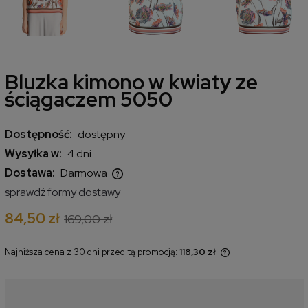
Bluzka kimono w kwiaty ze
ściągaczem 5050
Dostępność:
dostępny
Wysyłka w:
4 dni
Dostawa:
Darmowa
Cena nie zawiera ewentualnych kosztów płatności
sprawdź formy dostawy
84,50 zł
169,00 zł
Najniższa cena z 30 dni przed tą promocją:
118,30 zł
Jeżeli produkt jest sprzedawany
krócej niż 30 dni, wyświetlana jest
najniższa cena od momentu, kiedy
produkt pojawił się w sprzedaży.