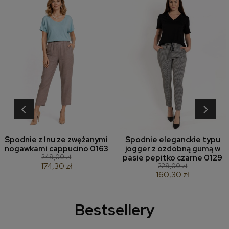
‹
›
Spodnie z lnu ze zwężanymi
Spodnie eleganckie typu
nogawkami cappucino 0163
jogger z ozdobną gumą w
249,00 zł
pasie pepitko czarne 0129
174,30 zł
229,00 zł
160,30 zł
Bestsellery