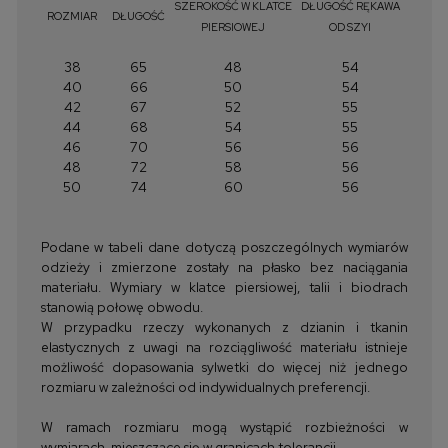
SZEROKOŚĆ W KLATCE
DŁUGOŚĆ RĘKAWA
ROZMIAR
DŁUGOŚĆ
PIERSIOWEJ
OD SZYI
38
65
48
54
40
66
50
54
42
67
52
55
44
68
54
55
46
70
56
56
48
72
58
56
50
74
60
56
Podane w tabeli dane dotyczą poszczególnych wymiarów
odzieży i zmierzone zostały na płasko bez naciągania
materiału. Wymiary w klatce piersiowej, talii i biodrach
stanowią połowę obwodu.
W przypadku rzeczy wykonanych z dzianin i tkanin
elastycznych z uwagi na rozciągliwość materiału istnieje
możliwość dopasowania sylwetki do więcej niż jednego
rozmiaru w zależności od indywidualnych preferencji.
W ramach rozmiaru mogą wystąpić rozbieżności w
wymiarach, mieszczące się w granicach tolerancji.