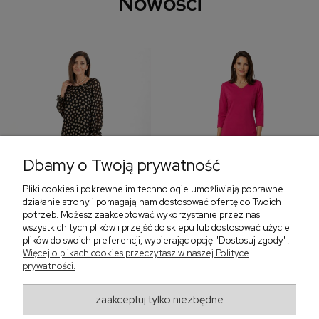
Nowości
Dbamy o Twoją prywatność
Pliki cookies i pokrewne im technologie umożliwiają poprawne
‹
›
działanie strony i pomagają nam dostosować ofertę do Twoich
potrzeb. Możesz zaakceptować wykorzystanie przez nas
wszystkich tych plików i przejść do sklepu lub dostosować użycie
plików do swoich preferencji, wybierając opcję "Dostosuj zgody".
Sukienka z falbaną i
Sukienka z dekoltem w
Więcej o plikach cookies przeczytasz w naszej Polityce
bufiastym rękawem w
serek, fuksja 566
prywatności.
grochy 577
299,00 zł
579,00 zł
zaakceptuj tylko niezbędne
405,30 zł