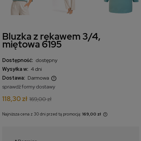
Bluzka z rękawem 3/4,
miętowa 6195
Dostępność:
dostępny
Wysyłka w:
4 dni
Dostawa:
Darmowa
Cena nie zawiera ewentualnych kosztów płatności
sprawdź formy dostawy
118,30 zł
169,00 zł
Najniższa cena z 30 dni przed tą promocją:
169,00 zł
Jeżeli produkt jest sprzedawany
krócej niż 30 dni, wyświetlana jest
najniższa cena od momentu, kiedy
produkt pojawił się w sprzedaży.