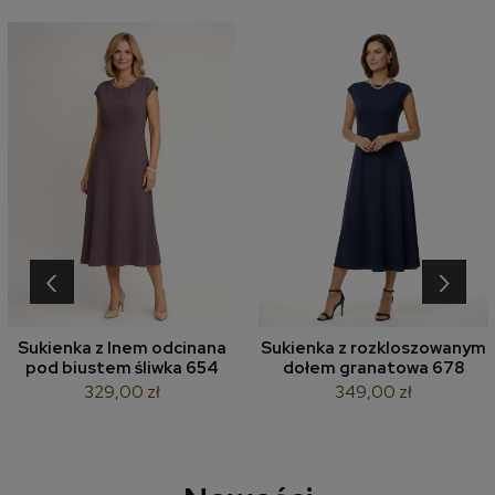
‹
›
Sukienka z lnem odcinana
Sukienka z rozkloszowanym
pod biustem śliwka 654
dołem granatowa 678
329,00 zł
349,00 zł