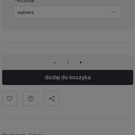
*
Rozmiar:
-
+
dodaj do koszyka