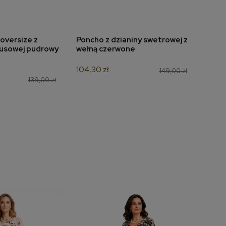
oversize z
Poncho z dzianiny swetrowej z
Bluzk
do koszyka
dodaj do koszyka
usowej pudrowy
wełną czerwone
kolo
104,30 zł
139,3
149,00 zł
139,00 zł