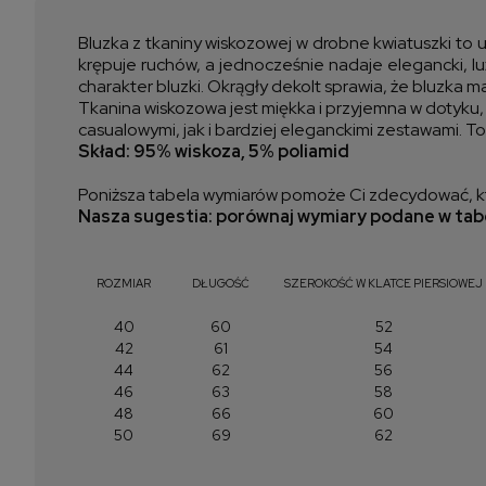
Bluzka z tkaniny wiskozowej w drobne kwiatuszki to 
krępuje ruchów, a jednocześnie nadaje elegancki, lu
charakter bluzki. Okrągły dekolt sprawia, że bluzka m
Tkanina wiskozowa jest miękka i przyjemna w dotyku,
casualowymi, jak i bardziej eleganckimi zestawami. To
Skład: 95% wiskoza, 5% poliamid
Poniższa tabela wymiarów pomoże Ci zdecydować, kt
Nasza sugestia: porównaj wymiary podane w tabe
ROZMIAR
DŁUGOŚĆ
SZEROKOŚĆ W KLATCE PIERSIOWEJ
40
60
52
42
61
54
44
62
56
46
63
58
48
66
60
50
69
62