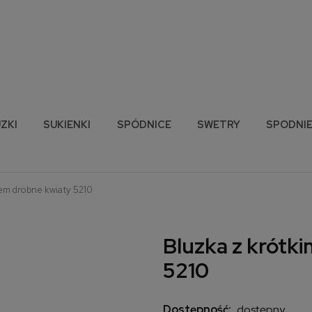
ZKI
SUKIENKI
SPÓDNICE
SWETRY
SPODNI
em drobne kwiaty 5210
Bluzka z krótk
5210
Dostępność:
dostępny