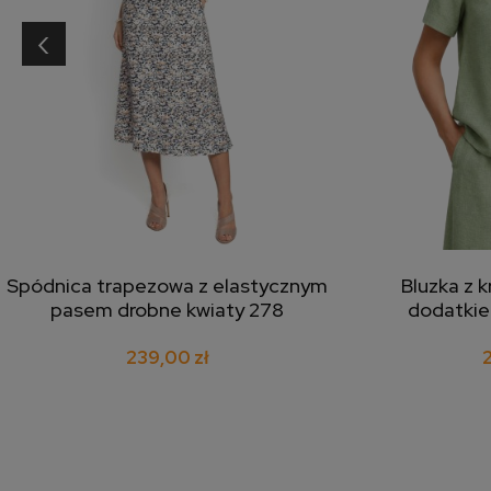
‹
Spódnica trapezowa z elastycznym
Bluzka z 
dodaj do koszyka
doda
pasem drobne kwiaty 278
dodatkie
239,00 zł
2