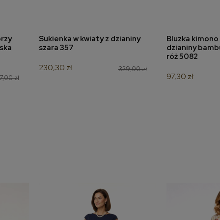
rzy
Sukienka w kwiaty z dzianiny
Bluzka kimono 
a
dodaj do koszyka
dodaj 
eska
szara 357
dzianiny bamb
róż 5082
230,30 zł
329,00 zł
97,30 zł
7,00 zł