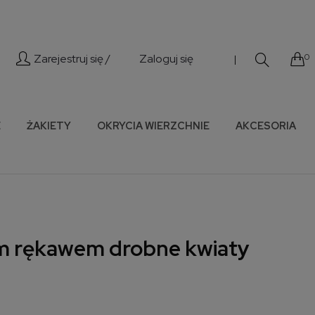
Zarejestruj się /
Zaloguj się
0
|
E
ŻAKIETY
OKRYCIA WIERZCHNIE
AKCESORIA
im rękawem drobne kwiaty