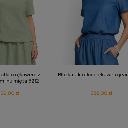
krótkim rękawem z
Bluzka z krótkim rękawem jea
j do koszyka
dodaj do koszyka
m lnu mięta 5212
29,00 zł
229,00 zł