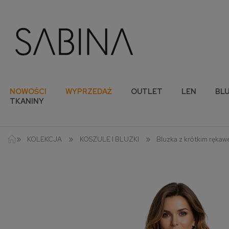
NOWOŚCI
WYPRZEDAŻ
OUTLET
LEN
BLU
TKANINY
»
»
»
KOLEKCJA
KOSZULE I BLUZKI
Bluzka z krótkim rękaw