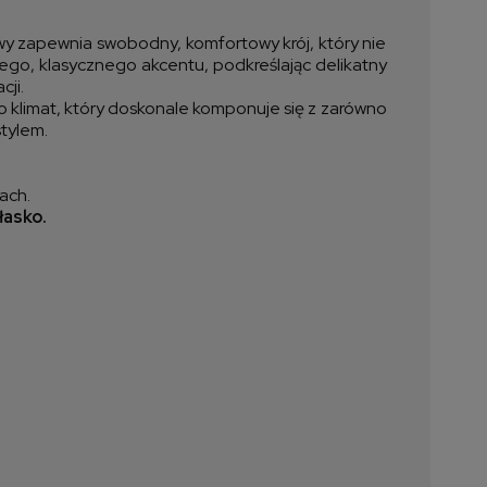
ztów płatności
owy zapewnia swobodny, komfortowy krój, który nie
nego, klasycznego akcentu, podkreślając delikatny
cji.
o klimat, który doskonale komponuje się z zarówno
stylem.
ach.
łasko.