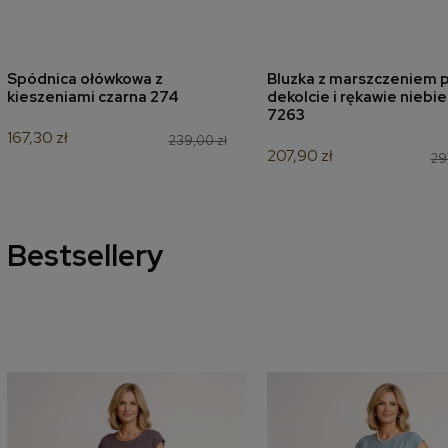
Spódnica ołówkowa z
Bluzka z marszczeniem p
dodaj do koszyka
dodaj do koszyk
kieszeniami czarna 274
dekolcie i rękawie niebi
7263
167,30 zł
239,00 zł
207,90 zł
29
Bestsellery