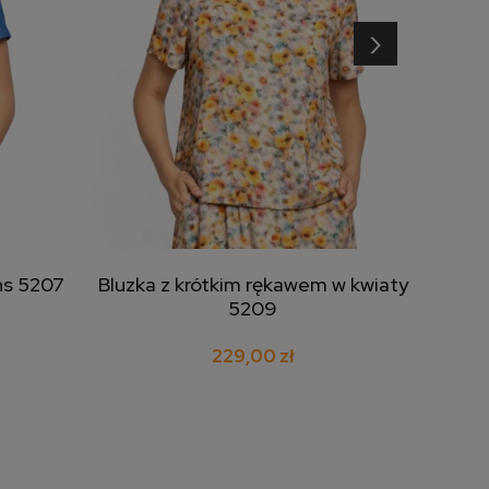
›
ns 5207
Bluzka z krótkim rękawem w kwiaty
dodaj do koszyka
5209
229,00 zł