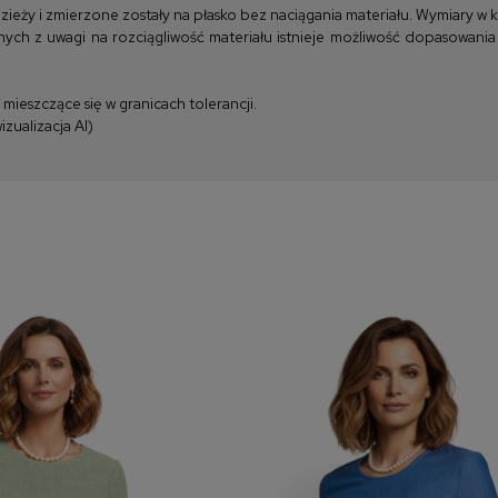
y i zmierzone zostały na płasko bez naciągania materiału. Wymiary w kla
ych z uwagi na rozciągliwość materiału istnieje możliwość dopasowania
ieszczące się w granicach tolerancji.
zualizacja AI)