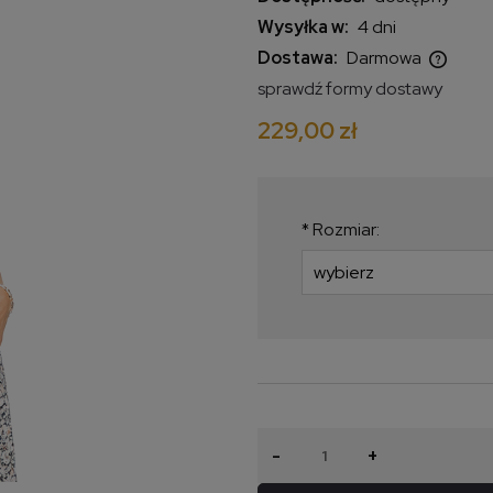
Wysyłka w:
4 dni
Dostawa:
Darmowa
sprawdź formy dostawy
Cena nie zawiera ewentualnych
229,00 zł
kosztów płatności
*
Rozmiar:
-
+