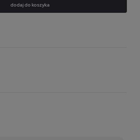
dodaj do koszyka
a nie zawiera ewentualnych