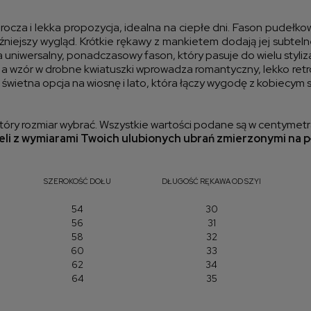
kos
urocza i lekka propozycja, idealna na ciepłe dni. Fason pudełk
źniejszy wygląd. Krótkie rękawy z mankietem dodają jej subtel
a uniwersalny, ponadczasowy fason, który pasuje do wielu styliza
 a wzór w drobne kwiatuszki wprowadza romantyczny, lekko retr
 świetna opcja na wiosnę i lato, która łączy wygodę z kobiecym 
óry rozmiar wybrać. Wszystkie wartości podane są w centymetr
li z wymiarami Twoich ulubionych ubrań zmierzonymi na p
SZEROKOŚĆ DOŁU
DŁUGOŚĆ RĘKAWA OD SZYI
54
30
56
31
58
32
60
33
62
34
64
35