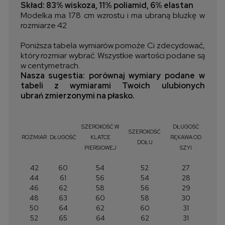
Skład: 83% wiskoza, 11% poliamid, 6% elastan
Modelka ma 178 cm wzrostu i ma ubraną bluzkę w
rozmiarze 42
Poniższa tabela wymiarów pomoże Ci zdecydować,
który rozmiar wybrać. Wszystkie wartości podane są
w centymetrach.
Nasza sugestia: porównaj wymiary podane w
tabeli z wymiarami Twoich ulubionych
ubrań zmierzonymi na płasko.
SZEROKOŚĆ W
DŁUGOŚĆ
SZEROKOŚĆ
ROZMIAR
DŁUGOŚĆ
KLATCE
RĘKAWA OD
DOŁU
PIERSIOWEJ
SZYI
42
60
54
52
27
44
61
56
54
28
46
62
58
56
29
48
63
60
58
30
50
64
62
60
31
52
65
64
62
31