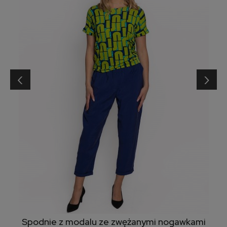
‹
›
Spodnie z modalu ze zwężanymi nogawkami