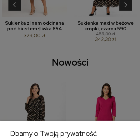
‹
›
Sukienka z lnem odcinana
Sukienka maxi w beżowe
pod biustem śliwka 654
kropki, czarna 590
489,00 zł
329,00 zł
342,30 zł
Nowości
Dbamy o Twoją prywatność