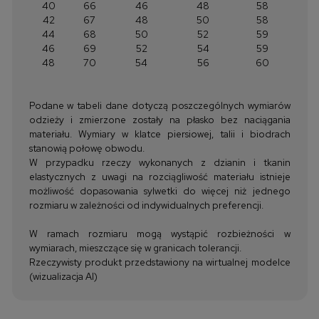
40
66
46
48
58
42
67
48
50
58
44
68
50
52
59
46
69
52
54
59
48
70
54
56
60
Podane w tabeli dane dotyczą poszczególnych wymiarów
odzieży i zmierzone zostały na płasko bez naciągania
materiału. Wymiary w klatce piersiowej, talii i biodrach
stanowią połowę obwodu.
W przypadku rzeczy wykonanych z dzianin i tkanin
elastycznych z uwagi na rozciągliwość materiału istnieje
możliwość dopasowania sylwetki do więcej niż jednego
rozmiaru w zależności od indywidualnych preferencji.
W ramach rozmiaru mogą wystąpić rozbieżności w
wymiarach, mieszczące się w granicach tolerancji.
Rzeczywisty produkt przedstawiony na wirtualnej modelce
(wizualizacja AI)