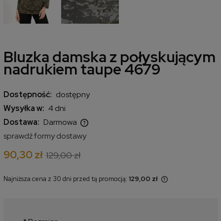
Bluzka damska z połyskującym
nadrukiem taupe 4679
Dostępność:
dostępny
Wysyłka w:
4 dni
Dostawa:
Darmowa
Cena nie zawiera ewentualnych kosztów płatności
sprawdź formy dostawy
90,30 zł
129,00 zł
Najniższa cena z 30 dni przed tą promocją:
129,00 zł
Jeżeli produkt jest sprzedawany
krócej niż 30 dni, wyświetlana jest
najniższa cena od momentu, kiedy
produkt pojawił się w sprzedaży.