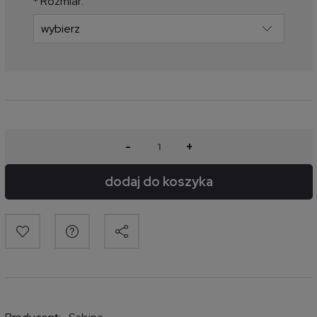
*
Rozmiar:
-
+
dodaj do koszyka