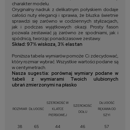
charakter modelu.
Oryginalny nadruk z delikatnym połyskiem dodaje
całości nuty elegancji i sprawia, że bluzka świetnie
sprawdzi się zarówno w codziennych stylizacjach,
jak i podczas wyjątkowych okazji. Prosty fason
pozwala zestawiać ją zarówno ze spodniami, jak i
spódnicą, tworząc ponadczasowe zestawy.
Skład: 97% wiskoza, 3% elastan
Poniższa tabela wymiarów pomoże Ci zdecydować,
który rozmiar wybrać. Wszystkie wartości podane są
w centymetrach.
Nasza sugestia: porównaj wymiary podane w
tabeli z wymiarami Twoich ulubionych
ubrań zmierzonymi na płasko
SZEROKOŚĆ W
DŁUGOŚĆ
SZEROKOŚĆ
ROZMIAR
DŁUGOŚĆ
KLATCE
RĘKAWA OD
DOŁU
PIERSIOWEJ
SZYI
38
65
44
46
57