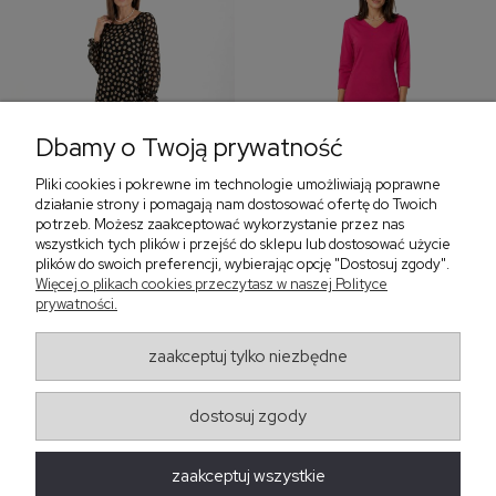
Dbamy o Twoją prywatność
Pliki cookies i pokrewne im technologie umożliwiają poprawne
‹
›
działanie strony i pomagają nam dostosować ofertę do Twoich
potrzeb. Możesz zaakceptować wykorzystanie przez nas
wszystkich tych plików i przejść do sklepu lub dostosować użycie
plików do swoich preferencji, wybierając opcję "Dostosuj zgody".
Sukienka z falbaną i
Sukienka z dekoltem w
Więcej o plikach cookies przeczytasz w naszej Polityce
bufiastym rękawem w
serek, fuksja 566
prywatności.
grochy 577
299,00 zł
579,00 zł
zaakceptuj tylko niezbędne
405,30 zł
dostosuj zgody
Regulaminy
zaakceptuj wszystkie
Obsługa zamówień