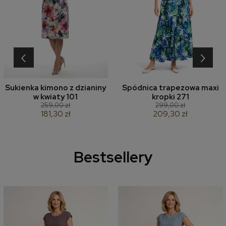
‹
›
Sukienka kimono z dzianiny
Spódnica trapezowa maxi
w kwiaty 101
kropki 271
259,00 zł
299,00 zł
181,30 zł
209,30 zł
Bestsellery