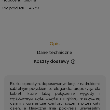
Producent:
Sabina
Kod produktu:
4679
Opis
Dane techniczne
Koszty dostawy
Cena nie zawiera ewentualnych kosztów płatności
Bluzka o prostym, dopasowanym kroju z nadrukiem i
subtelnym połyskiem to elegancka propozycja dla
kobiet, które lubią połączenie wygody i
wyjątkowego stylu. Uszyta z miękkiej, elastycznej
dzianiny gwarantuje komfort noszenia przez cały
dzień, a klasyczna linia podkreśla uniwersalny