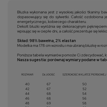
Bluzka wykonana jest z wysokiej jakości tkaniny ba
dopasowujący się do sylwetki. Całość ozdobiona j
energetycznego, kobiecego charakteru.
Dekolt bluzki wyróżnia się dekoracyjnym pęknięciem w
wpisując się w ciepłe dni, a całość prezentuje się lekk
Skład: 98% bawełna, 2% elastan
Modelka ma 178 cm wzrostu i ma ubraną bluzkę w roz
Poniższa tabela wymiarów pomoże Ci zdecydować, kt
Nasza sugestia: porównaj wymiary podane w tabe
ROZMIAR
DŁUGOŚĆ
SZEROKOŚĆ W KLATCE PIERSIOWEJ
40
67
50
42
67
52
44
68
54
46
68
56
48
69
58