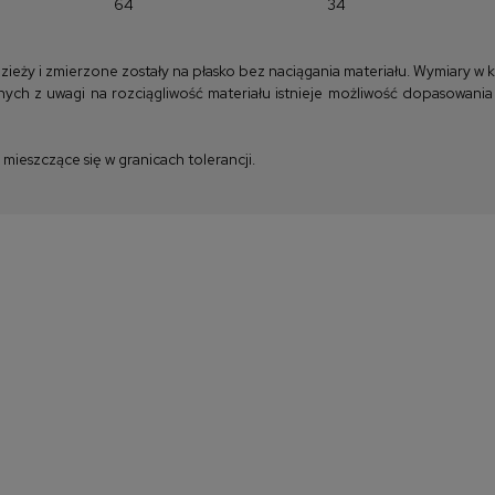
64
34
y i zmierzone zostały na płasko bez naciągania materiału. Wymiary w kla
ych z uwagi na rozciągliwość materiału istnieje możliwość dopasowania
ieszczące się w granicach tolerancji.