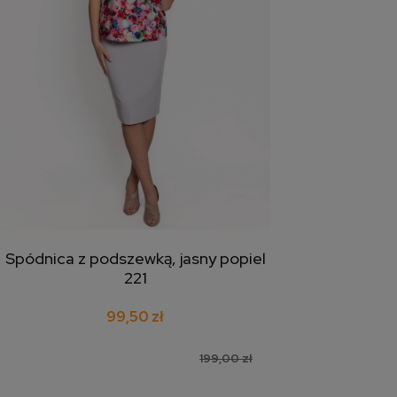
Spódnica z podszewką, jasny popiel
dodaj do koszyka
221
99,50 zł
199,00 zł