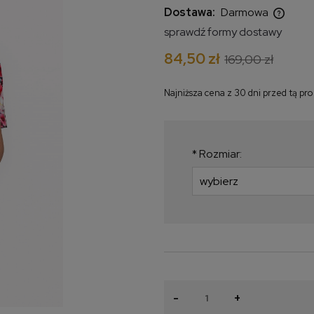
Dostawa:
Darmowa
sprawdź formy dostawy
Cena nie zawiera ewentualnych
84,50 zł
169,00 zł
kosztów płatności
Najniższa cena z 30 dni przed tą pr
Jeżeli produkt jest 
krócej niż 30 dni, wy
najniższa cena od m
*
Rozmiar:
produkt pojawił się w
-
+