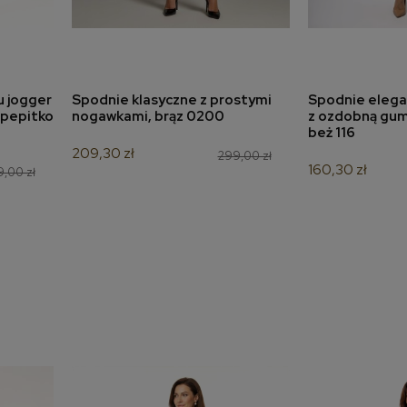
u jogger
Spodnie klasyczne z prostymi
Spodnie elega
a
dodaj do koszyka
 pepitko
nogawkami, brąz 0200
z ozdobną gumą
beż 116
209,30 zł
299,00 zł
160,30 zł
9,00 zł