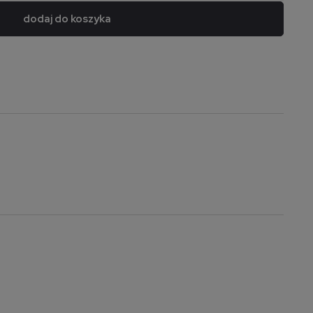
dodaj do koszyka
a nie zawiera ewentualnych