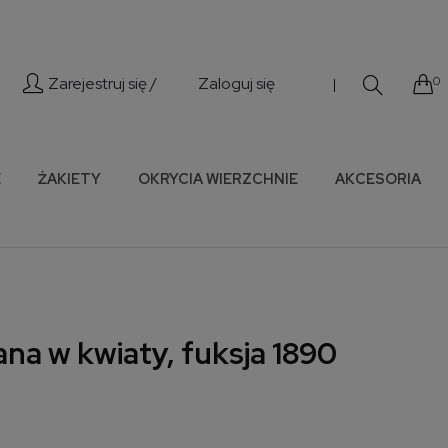
Zarejestruj się /
Zaloguj się
0
|
E
ŻAKIETY
OKRYCIA WIERZCHNIE
AKCESORIA
na w kwiaty, fuksja 1890