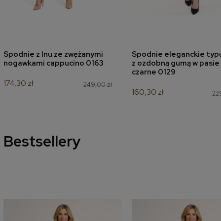
Spodnie z lnu ze zwężanymi
Spodnie eleganckie typ
dodaj do koszyka
dodaj do koszyk
nogawkami cappucino 0163
z ozdobną gumą w pasie
czarne 0129
174,30 zł
249,00 zł
160,30 zł
22
Bestsellery