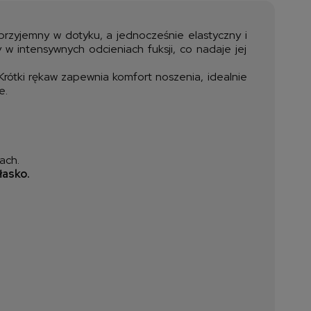
ztów płatności
 przyjemny w dotyku, a jednocześnie elastyczny i
 intensywnych odcieniach fuksji, co nadaje jej
. Krótki rękaw zapewnia komfort noszenia, idealnie
e.
ach.
łasko.