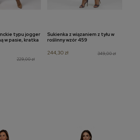
nckie typu jogger
Sukienka z wiązaniem z tyłu w
Płas
dodaj do koszyka
 w pasie, kratka
roślinny wzór 459
żaka
244,30 zł
209,
349,00 zł
229,00 zł