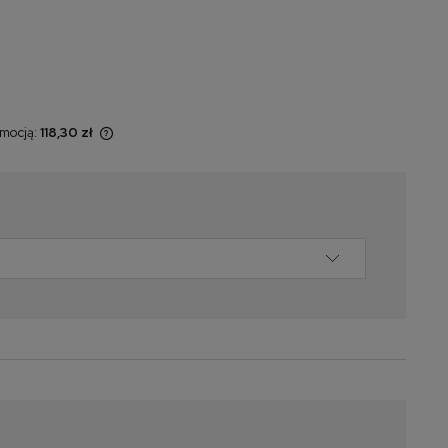
omocją:
118,30 zł
sprzedawany
świetlana jest
omentu, kiedy
 sprzedaży.