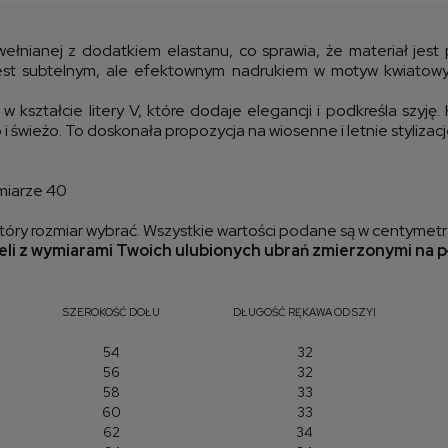
kos
wełnianej z dodatkiem elastanu, co sprawia, że materiał jest
est subtelnym, ale efektownym nadrukiem w motyw kwiatowy w
 kształcie litery V, które dodaje elegancji i podkreśla szyję
o i świeżo. To doskonała propozycja na wiosenne i letnie stylizacj
miarze 40
óry rozmiar wybrać. Wszystkie wartości podane są w centymetr
li z wymiarami Twoich ulubionych ubrań zmierzonymi na p
SZEROKOŚĆ DOŁU
DŁUGOŚĆ RĘKAWA OD SZYI
54
32
56
32
58
33
60
33
62
34