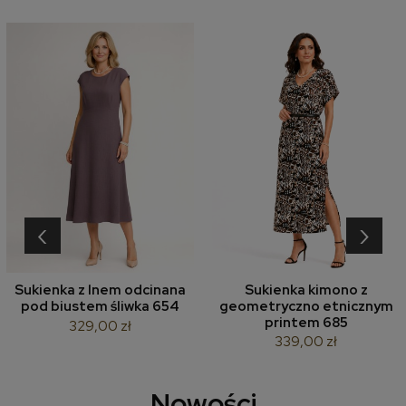
‹
›
Sukienka z lnem odcinana
Sukienka kimono z
pod biustem śliwka 654
geometryczno etnicznym
printem 685
329,00 zł
339,00 zł
Nowości