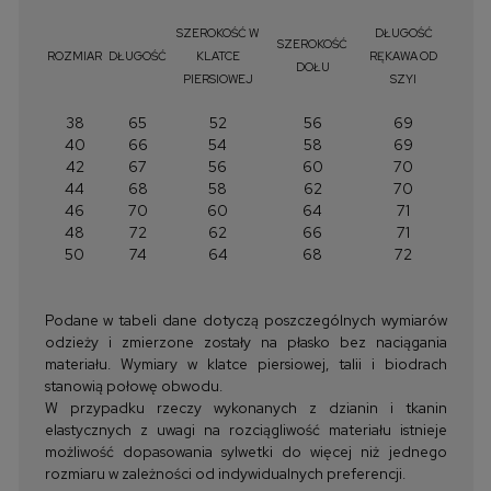
SZEROKOŚĆ W
DŁUGOŚĆ
SZEROKOŚĆ
ROZMIAR
DŁUGOŚĆ
KLATCE
RĘKAWA OD
DOŁU
PIERSIOWEJ
SZYI
38
65
52
56
69
40
66
54
58
69
42
67
56
60
70
44
68
58
62
70
46
70
60
64
71
48
72
62
66
71
50
74
64
68
72
Podane w tabeli dane dotyczą poszczególnych wymiarów
odzieży i zmierzone zostały na płasko bez naciągania
materiału. Wymiary w klatce piersiowej, talii i biodrach
stanowią połowę obwodu.
W przypadku rzeczy wykonanych z dzianin i tkanin
elastycznych z uwagi na rozciągliwość materiału istnieje
możliwość dopasowania sylwetki do więcej niż jednego
rozmiaru w zależności od indywidualnych preferencji.