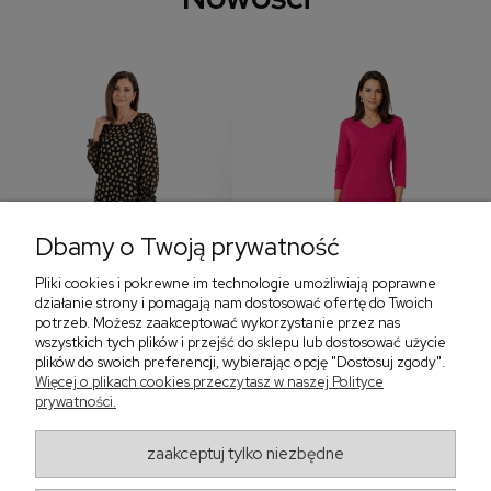
Dbamy o Twoją prywatność
Pliki cookies i pokrewne im technologie umożliwiają poprawne
‹
›
działanie strony i pomagają nam dostosować ofertę do Twoich
potrzeb. Możesz zaakceptować wykorzystanie przez nas
wszystkich tych plików i przejść do sklepu lub dostosować użycie
plików do swoich preferencji, wybierając opcję "Dostosuj zgody".
Sukienka z falbaną i
Sukienka z dekoltem w
Więcej o plikach cookies przeczytasz w naszej Polityce
bufiastym rękawem w
serek, fuksja 566
prywatności.
grochy 577
299,00 zł
579,00 zł
zaakceptuj tylko niezbędne
405,30 zł