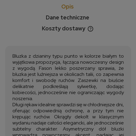
Opis
Dane techniczne
Koszty dostawy
Cena nie zawiera ewentualnych kosztów płatności
Bluzka z dzianiny typu punto w kolorze białym to
wyjątkowa propozycja, łącząca nowoczesny design
z wygodą. Fason lekko poszerzany sprawia, że
bluzka jest luźniejsza w okolicach talii, co zapewnia
komfort i swobodę ruchów. Zaszewki na biuście
delikatnie podkreślają sylwetkę, dodając
kobiecości, jednocześnie nie ograniczając wygody
noszenia.
Długi rękaw idealnie sprawdzi się w chłodniejsze dni,
oferując odpowiednią ochronę, a przy tym nie
krępując ruchów. Okrągły dekolt w klasycznym
wydaniu nadaje całości elegancki, ale jednocześnie
subtelny charakter. Asymetryczny dół bluzki
wprowadza nowoczesny akcent, nadając jej