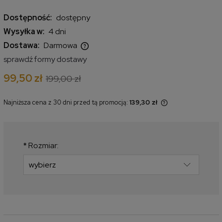
Dostępność:
dostępny
Wysyłka w:
4 dni
Dostawa:
Darmowa
Cena nie zawiera ewentualnych kosztów płatności
sprawdź formy dostawy
99,50 zł
199,00 zł
Najniższa cena z 30 dni przed tą promocją:
139,30 zł
Jeżeli produkt jest sprzedawany
krócej niż 30 dni, wyświetlana jest
najniższa cena od momentu, kiedy
produkt pojawił się w sprzedaży.
*
Rozmiar: