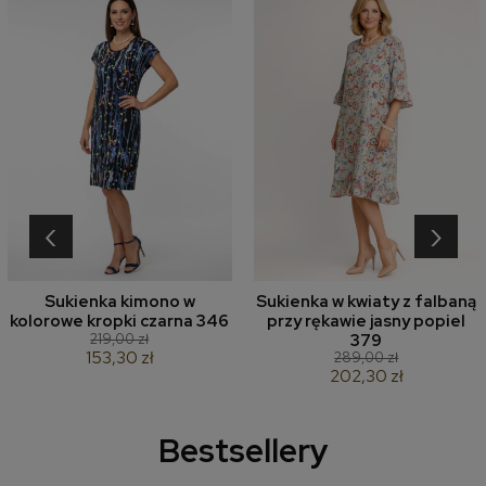
‹
›
Sukienka kimono w
Sukienka w kwiaty z falbaną
kolorowe kropki czarna 346
przy rękawie jasny popiel
219,00 zł
379
153,30 zł
289,00 zł
202,30 zł
Bestsellery