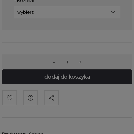
*
Rozmiar:
-
+
dodaj do koszyka