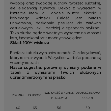
wygodę oraz swobodę ruchów, tworząc subtelną,
ale elegancką sylwetkę. Dekolt z wycięciem w
kształcie litery V dodaje bluzce lekkości i
kobiecego wdzięku. Całość jest bardzo
uniwersalna, doskonale pasująca do zarówno
casualowych, jak i bardziej eleganckich stylizacji.
Taka bluzka będzie świetnym wyborem na wiosnę i
lato, łącząc komfort z modnym wyglądem.
Skład: 100% wiskoza
Poniższa tabela wymiarów pomoże Ci zdecydować,
który rozmiar wybrać. Wszystkie wartości podane są
w centymetrach.
Nasza sugestia: porównaj wymiary podane w
tabeli z wymiarami Twoich ulubionych
ubrań zmierzonymi na płasko.
SZEROKOŚĆ W KLATCE
DŁUGOŚĆ RĘKAWA
ROZMIAR
DŁUGOŚĆ
PIERSIOWEJ
OD SZYI
40
65
56
30