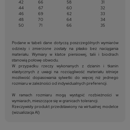
42
66
58
31
44
67
60
32
46
69
62
33
48
70
64
34
50
71
66
35
Podane w tabeli dane dotyczą poszczególnych wymiarów
odzieży i zmierzone zostały na płasko bez naciągania
materiału. Wymiary w klatce piersiowej, talii i biodrach
stanowią połowę obwodu.
W przypadku rzeczy wykonanych z dzianin i tkanin
elastycznych z uwagi na rozciągliwość materiału istnieje
możliwość dopasowania sylwetki do więcej niż jednego
rozmiaru w zależności od indywidualnych preferencji.
W ramach rozmiaru mogą wystąpić rozbieżności w
wymiarach, mieszczące się w granicach tolerancji.
Rzeczywisty produkt przedstawiony na wirtualnej modelce
(wizualizacja AI)