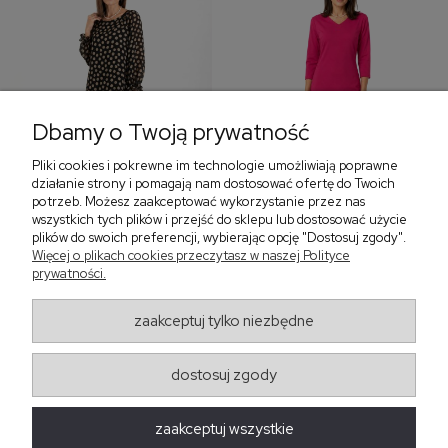
Dbamy o Twoją prywatność
Pliki cookies i pokrewne im technologie umożliwiają poprawne
‹
›
działanie strony i pomagają nam dostosować ofertę do Twoich
potrzeb. Możesz zaakceptować wykorzystanie przez nas
wszystkich tych plików i przejść do sklepu lub dostosować użycie
plików do swoich preferencji, wybierając opcję "Dostosuj zgody".
Sukienka z falbaną i
Sukienka z dekoltem w
Więcej o plikach cookies przeczytasz w naszej Polityce
bufiastym rękawem w
serek, fuksja 566
prywatności.
grochy 577
299,00 zł
579,00 zł
zaakceptuj tylko niezbędne
405,30 zł
dostosuj zgody
Regulaminy
zaakceptuj wszystkie
Obsługa zamówień