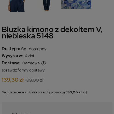
Bluzka kimono z dekoltem V,
niebieska 5148
Dostępność:
dostępny
Wysyłka w:
4 dni
Dostawa:
Darmowa
Cena nie zawiera ewentualnych kosztów płatności
sprawdź formy dostawy
139,30 zł
199,00 zł
Najniższa cena z 30 dni przed tą promocją:
199,00 zł
Jeżeli produkt jest sprzedawany
krócej niż 30 dni, wyświetlana jest
najniższa cena od momentu, kiedy
produkt pojawił się w sprzedaży.