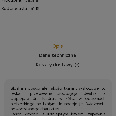
Producent:
Sabina
Kod produktu:
5148
Opis
Dane techniczne
Koszty dostawy
Cena nie zawiera ewentualnych kosztów płatności
Bluzka z doskonałej jakości tkaniny wiskozowej to
lekka i przewiewna propozycja, idealna na
cieplejsze dni. Nadruk w kółka w odcieniach
niebieskiego na białym tle nadaje jej świeżości i
nowoczesnego charakteru.
Fason kimono, z luźniejszym krojem, zapewnia