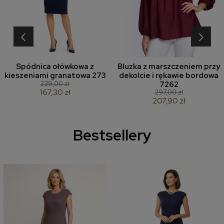
‹
›
Spódnica ołówkowa z
Bluzka z marszczeniem przy
kieszeniami granatowa 273
dekolcie i rękawie bordowa
239,00 zł
7262
167,30 zł
297,00 zł
207,90 zł
Bestsellery