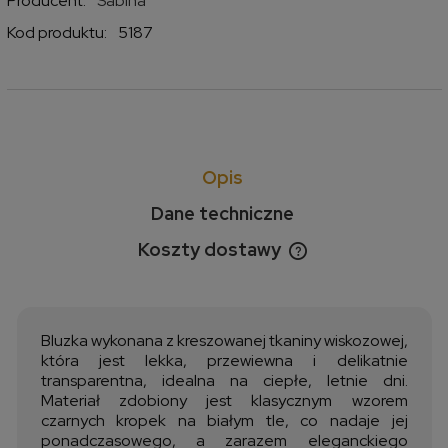
Producent:
Sabina
Kod produktu:
5187
Opis
Dane techniczne
Koszty dostawy
Cena nie zawiera ewentualnych kosztów płatności
Bluzka wykonana z kreszowanej tkaniny wiskozowej,
która jest lekka, przewiewna i delikatnie
transparentna, idealna na ciepłe, letnie dni.
Materiał zdobiony jest klasycznym wzorem
czarnych kropek na białym tle, co nadaje jej
ponadczasowego, a zarazem eleganckiego