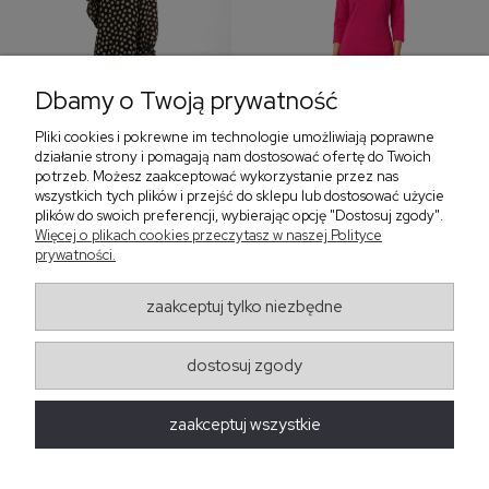
Dbamy o Twoją prywatność
Pliki cookies i pokrewne im technologie umożliwiają poprawne
‹
›
działanie strony i pomagają nam dostosować ofertę do Twoich
potrzeb. Możesz zaakceptować wykorzystanie przez nas
wszystkich tych plików i przejść do sklepu lub dostosować użycie
plików do swoich preferencji, wybierając opcję "Dostosuj zgody".
Sukienka z falbaną i
Sukienka z dekoltem w
Więcej o plikach cookies przeczytasz w naszej Polityce
bufiastym rękawem w
serek, fuksja 566
prywatności.
grochy 577
299,00 zł
579,00 zł
zaakceptuj tylko niezbędne
405,30 zł
dostosuj zgody
Regulaminy
zaakceptuj wszystkie
Obsługa zamówień
Moda Damska Sabina