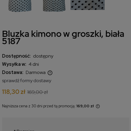
Bluzka kimono w groszki, biała
5187
Dostępność:
dostępny
Wysyłka w:
4 dni
Dostawa:
Darmowa
Cena nie zawiera ewentualnych kosztów płatności
sprawdź formy dostawy
118,30 zł
169,00 zł
Najniższa cena z 30 dni przed tą promocją:
169,00 zł
Jeżeli produkt jest sprzedawany
krócej niż 30 dni, wyświetlana jest
najniższa cena od momentu, kiedy
produkt pojawił się w sprzedaży.