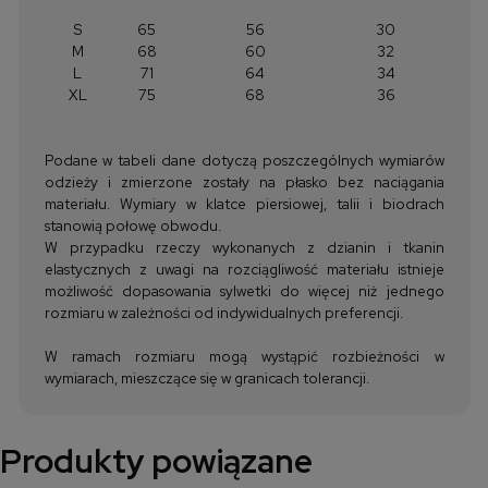
S
65
56
30
M
68
60
32
L
71
64
34
XL
75
68
36
Podane w tabeli dane dotyczą poszczególnych wymiarów
odzieży i zmierzone zostały na płasko bez naciągania
materiału. Wymiary w klatce piersiowej, talii i biodrach
stanowią połowę obwodu.
W przypadku rzeczy wykonanych z dzianin i tkanin
elastycznych z uwagi na rozciągliwość materiału istnieje
możliwość dopasowania sylwetki do więcej niż jednego
rozmiaru w zależności od indywidualnych preferencji.
W ramach rozmiaru mogą wystąpić rozbieżności w
wymiarach, mieszczące się w granicach tolerancji.
Produkty powiązane