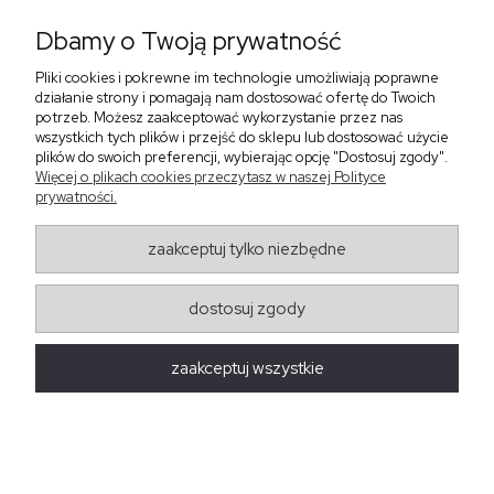
Dbamy o Twoją prywatność
Pliki cookies i pokrewne im technologie umożliwiają poprawne
‹
›
działanie strony i pomagają nam dostosować ofertę do Twoich
potrzeb. Możesz zaakceptować wykorzystanie przez nas
wszystkich tych plików i przejść do sklepu lub dostosować użycie
plików do swoich preferencji, wybierając opcję "Dostosuj zgody".
Sukienka z falbaną i
Sukienka z dekoltem w
Więcej o plikach cookies przeczytasz w naszej Polityce
bufiastym rękawem w
serek, fuksja 566
prywatności.
grochy 577
299,00 zł
579,00 zł
zaakceptuj tylko niezbędne
405,30 zł
dostosuj zgody
Regulaminy
zaakceptuj wszystkie
Obsługa zamówień
Moda Damska Sabina