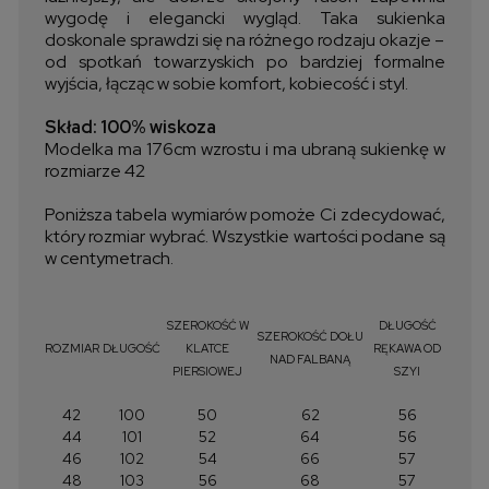
wygodę i elegancki wygląd. Taka sukienka
doskonale sprawdzi się na różnego rodzaju okazje –
od spotkań towarzyskich po bardziej formalne
wyjścia, łącząc w sobie komfort, kobiecość i styl.
Skład: 100% wiskoza
Modelka ma 176cm wzrostu i ma ubraną sukienkę w
rozmiarze 42
Poniższa tabela wymiarów pomoże Ci zdecydować,
który rozmiar wybrać. Wszystkie wartości podane są
w centymetrach.
SZEROKOŚĆ W
DŁUGOŚĆ
SZEROKOŚĆ DOŁU
ROZMIAR
DŁUGOŚĆ
KLATCE
RĘKAWA OD
NAD FALBANĄ
PIERSIOWEJ
SZYI
42
100
50
62
56
44
101
52
64
56
46
102
54
66
57
48
103
56
68
57