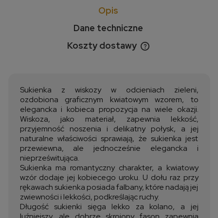
Opis
Dane techniczne
Koszty dostawy
Cena nie zawiera ewentualnych kosztów płatności
Sukienka z wiskozy w odcieniach zieleni,
ozdobiona graficznym kwiatowym wzorem, to
elegancka i kobieca propozycja na wiele okazji.
Wiskoza, jako materiał, zapewnia lekkość,
przyjemność noszenia i delikatny połysk, a jej
naturalne właściwości sprawiają, że sukienka jest
przewiewna, ale jednocześnie elegancka i
nieprześwitująca.
Sukienka ma romantyczny charakter, a kwiatowy
wzór dodaje jej kobiecego uroku. U dołu raz przy
rękawach sukienka posiada falbany, które nadają jej
zwiewności i lekkości, podkreślając ruchy.
Długość sukienki sięga lekko za kolano, a jej
luźniejszy, ale dobrze skrojony fason zapewnia