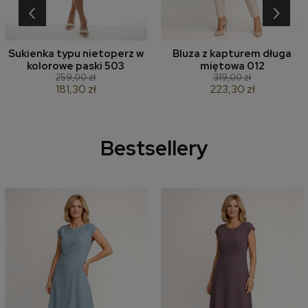
‹
›
Sukienka typu nietoperz w
Bluza z kapturem długa
kolorowe paski 503
miętowa 012
259,00 zł
319,00 zł
181,30 zł
223,30 zł
Bestsellery