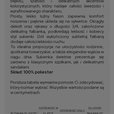
błękitu, szarości i delikatnych akcentów
kolorystycznych, który nadaje całości świeżości i
wyrafinowanego charakteru.
Prosty, lekko luźny fason zapewnia komfort
noszenia i pięknie układa się na sylwetce. Okrągły
dekolt oraz rękawy o długości 3/4, zakończone
delikatną falbanką, podkreślają lekkość i kobiecy
styl sukienki. Dół wykończony subtelną falbaną
dodaje całości lekkości i ruchu.
To idealna propozycja na uroczystości rodzinne,
spotkania towarzyskie, a także eleganckie wyjścia w
ciągu dnia. Sukienka świetnie prezentuje się
zarówno z klasycznymi szpilkami, jak i delikatnymi
sandałami.
Skład: 100% poliester
Poniższa tabela wymiarów pomoże Ci zdecydować,
który rozmiar wybrać. Wszystkie wartości podane są
w centymetrach.
SZEROKOŚĆ W
DŁUGOŚĆ
SZEROKOŚĆ DOŁU
ROZMIAR
DŁUGOŚĆ
KLATCE
RĘKAWA OD