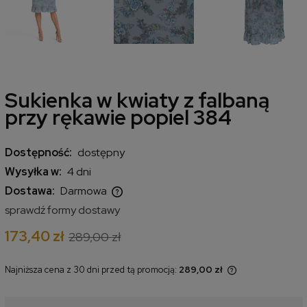
Sukienka w kwiaty z falbaną
przy rękawie popiel 384
Dostępność:
dostępny
Wysyłka w:
4 dni
Dostawa:
Darmowa
Cena nie zawiera ewentualnych kosztów płatności
sprawdź formy dostawy
173,40 zł
289,00 zł
Najniższa cena z 30 dni przed tą promocją:
289,00 zł
Jeżeli produkt jest sprzedawany
krócej niż 30 dni, wyświetlana jest