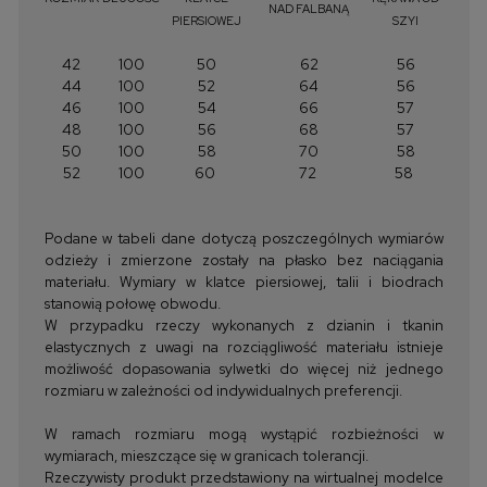
NAD FALBANĄ
PIERSIOWEJ
SZYI
42
100
50
62
56
44
100
52
64
56
46
100
54
66
57
48
100
56
68
57
50
100
58
70
58
52
100
60
72
58
Podane w tabeli dane dotyczą poszczególnych wymiarów
odzieży i zmierzone zostały na płasko bez naciągania
materiału. Wymiary w klatce piersiowej, talii i biodrach
stanowią połowę obwodu.
W przypadku rzeczy wykonanych z dzianin i tkanin
elastycznych z uwagi na rozciągliwość materiału istnieje
możliwość dopasowania sylwetki do więcej niż jednego
rozmiaru w zależności od indywidualnych preferencji.
W ramach rozmiaru mogą wystąpić rozbieżności w
wymiarach, mieszczące się w granicach tolerancji.
Rzeczywisty produkt przedstawiony na wirtualnej modelce