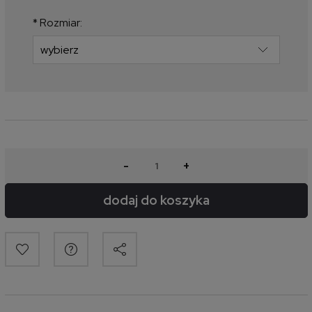
najniższa cena od momentu, kiedy
produkt pojawił się w sprzedaży.
*
Rozmiar:
-
+
dodaj do koszyka