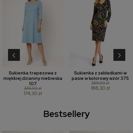
‹
›
Sukienka trapezowa z
Sukienka z zakładkami w
miękkiej dzianiny niebieska
pasie w kolorowy wzór 375
269,00 zł
107
188,30 zł
249,00 zł
174,30 zł
Bestsellery