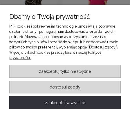
Dbamy o Twoją prywatność
Pliki cookies i pokrewne im technologie umożliwiają poprawne
‹
›
działanie strony i pomagają nam dostosować ofertę do Twoich
potrzeb. Możesz zaakceptować wykorzystanie przez nas
wszystkich tych plików i przejść do sklepu lub dostosować użycie
plików do swoich preferencji, wybierając opcję "Dostosuj zgody".
Sukienka z falbaną i
Sukienka z dekoltem w
Więcej o plikach cookies przeczytasz w naszej Polityce
bufiastym rękawem w
serek, fuksja 566
prywatności.
grochy 577
299,00 zł
579,00 zł
zaakceptuj tylko niezbędne
405,30 zł
dostosuj zgody
Regulaminy
zaakceptuj wszystkie
Obsługa zamówień
Moda Damska Sabina