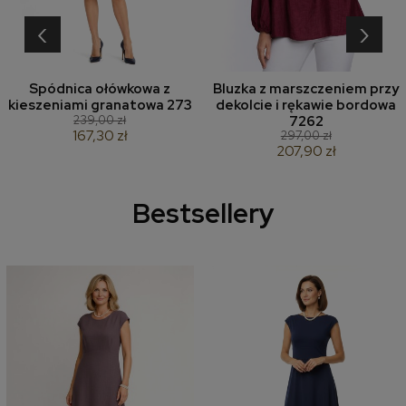
‹
›
Spódnica ołówkowa z
Bluzka z marszczeniem przy
kieszeniami granatowa 273
dekolcie i rękawie bordowa
239,00 zł
7262
167,30 zł
297,00 zł
207,90 zł
Bestsellery