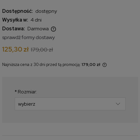
Dostępność:
dostępny
Wysyłka w:
4 dni
Dostawa:
Darmowa
Cena nie zawiera ewentualnych kosztów płatności
sprawdź formy dostawy
125,30 zł
179,00 zł
Najniższa cena z 30 dni przed tą promocją:
179,00 zł
Jeżeli produkt jest sprzedawany
krócej niż 30 dni, wyświetlana jest
najniższa cena od momentu, kiedy
produkt pojawił się w sprzedaży.
*
Rozmiar: