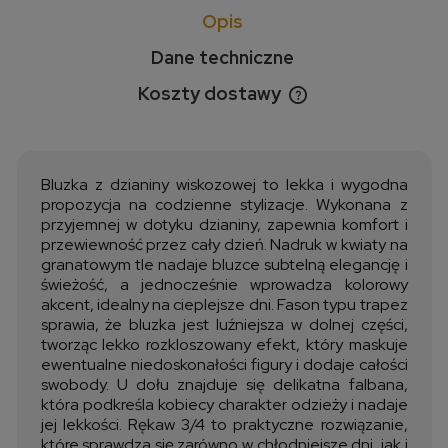
Opis
Dane techniczne
Koszty dostawy
Cena nie zawiera ewentualnych kosztów płatności
Bluzka z dzianiny wiskozowej to lekka i wygodna
propozycja na codzienne stylizacje. Wykonana z
przyjemnej w dotyku dzianiny, zapewnia komfort i
przewiewność przez cały dzień. Nadruk w kwiaty na
granatowym tle nadaje bluzce subtelną elegancję i
świeżość, a jednocześnie wprowadza kolorowy
akcent, idealny na cieplejsze dni. Fason typu trapez
sprawia, że bluzka jest luźniejsza w dolnej części,
tworząc lekko rozkloszowany efekt, który maskuje
ewentualne niedoskonałości figury i dodaje całości
swobody. U dołu znajduje się delikatna falbana,
która podkreśla kobiecy charakter odzieży i nadaje
jej lekkości. Rękaw 3/4 to praktyczne rozwiązanie,
które sprawdza się zarówno w chłodniejsze dni, jak i