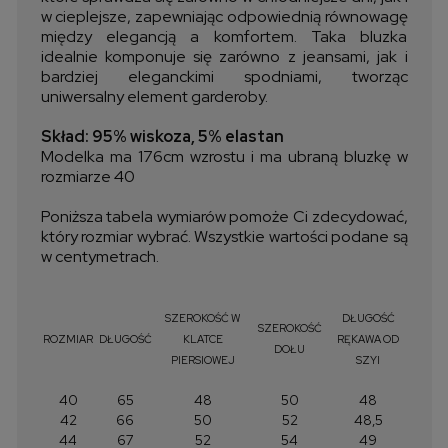
w cieplejsze, zapewniając odpowiednią równowagę
między elegancją a komfortem. Taka bluzka
idealnie komponuje się zarówno z jeansami, jak i
bardziej eleganckimi spodniami, tworząc
uniwersalny element garderoby.
Skład: 95% wiskoza, 5% elastan
Modelka ma 176cm wzrostu i ma ubraną bluzkę w
rozmiarze 40
Poniższa tabela wymiarów pomoże Ci zdecydować,
który rozmiar wybrać. Wszystkie wartości podane są
w centymetrach.
SZEROKOŚĆ W
DŁUGOŚĆ
SZEROKOŚĆ
ROZMIAR
DŁUGOŚĆ
KLATCE
RĘKAWA OD
DOŁU
PIERSIOWEJ
SZYI
40
65
48
50
48
42
66
50
52
48,5
44
67
52
54
49