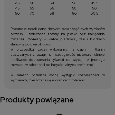
46
68
54
56
49,5
48
69
56
58
50
50
70
58
60
50,5
Podane w tabeli dane dotyczą poszczególnych wymiarów
odzieży i zmierzone zostały na płasko bez naciągania
materiału. Wymiary w klatce piersiowej, talii i biodrach
stanowią połowę obwodu.
W przypadku rzeczy wykonanych z dzianin i tkanin
elastycznych z uwagi na rozciągliwość materiału istnieje
możliwość dopasowania sylwetki do więcej niż jednego
rozmiaru w zależności od indywidualnych preferencji.
W ramach rozmiaru mogą wystąpić rozbieżności w
wymiarach, mieszczące się w granicach tolerancji.
Produkty powiązane