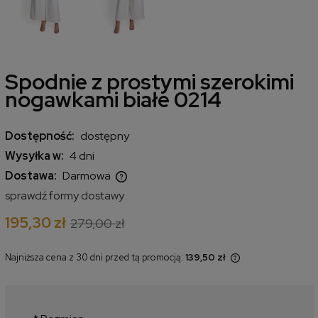
Spodnie z prostymi szerokimi
nogawkami białe 0214
Dostępność:
dostępny
Wysyłka w:
4 dni
Dostawa:
Darmowa
Cena nie zawiera ewentualnych kosztów płatności
sprawdź formy dostawy
195,30 zł
279,00 zł
Najniższa cena z 30 dni przed tą promocją:
139,50 zł
Jeżeli produkt jest sprzedawany
krócej niż 30 dni, wyświetlana jest
najniższa cena od momentu, kiedy
produkt pojawił się w sprzedaży.