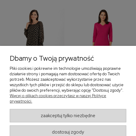
Dbamy o Twoją prywatność
Pliki cookies i pokrewne im technologie umożliwiają poprawne
‹
›
działanie strony i pomagają nam dostosować ofertę do Twoich
potrzeb. Możesz zaakceptować wykorzystanie przez nas
wszystkich tych plików i przejść do sklepu lub dostosować użycie
plików do swoich preferencji, wybierając opcję "Dostosuj zgody".
Sukienka z falbaną i
Sukienka z dekoltem w
Więcej o plikach cookies przeczytasz w naszej Polityce
bufiastym rękawem w
serek, fuksja 566
prywatności.
grochy 577
299,00 zł
579,00 zł
zaakceptuj tylko niezbędne
405,30 zł
dostosuj zgody