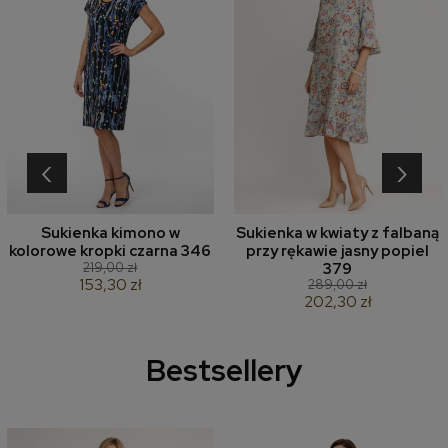
‹
›
Sukienka kimono w
Sukienka w kwiaty z falbaną
kolorowe kropki czarna 346
przy rękawie jasny popiel
219,00 zł
379
153,30 zł
289,00 zł
202,30 zł
Bestsellery