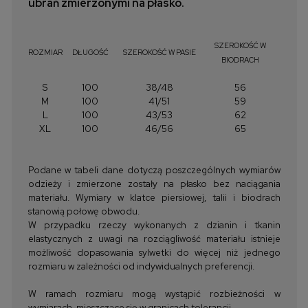
ubrań zmierzonymi na płasko.
SZEROKOŚĆ W
ROZMIAR
DŁUGOŚĆ
SZEROKOŚĆ W PASIE
BIODRACH
S
100
38/48
56
M
100
41/51
59
L
100
43/53
62
XL
100
46/56
65
Podane w tabeli dane dotyczą poszczególnych wymiarów
odzieży i zmierzone zostały na płasko bez naciągania
materiału. Wymiary w klatce piersiowej, talii i biodrach
stanowią połowę obwodu.
W przypadku rzeczy wykonanych z dzianin i tkanin
elastycznych z uwagi na rozciągliwość materiału istnieje
możliwość dopasowania sylwetki do więcej niż jednego
rozmiaru w zależności od indywidualnych preferencji.
W ramach rozmiaru mogą wystąpić rozbieżności w
wymiarach, mieszczące się w granicach tolerancji.