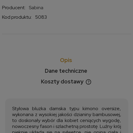
Producent:
Sabina
Kod produktu:
5083
Opis
Dane techniczne
Koszty dostawy
Cena nie zawiera ewentualnych kosztów płatności
Stylowa bluzka damska typu kimono oversize,
wykonana z wysokiej jakości dzianiny bambusowej,
to doskonały wybór dla kobiet ceniących wygodę,
nowoczesny fason i szlachetną prostotę. Luźny krój
pięknie układa się na sylwetce, nie opina ciała i