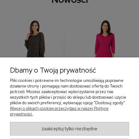
Dbamy o Twoją prywatność
Pliki cookies i pokrewne im technologie umożliwiają poprawne
‹
›
działanie strony i pomagają nam dostosować ofertę do Twoich
potrzeb. Możesz zaakceptować wykorzystanie przez nas
wszystkich tych plików i przejść do sklepu lub dostosować użycie
plików do swoich preferencji, wybierając opcję "Dostosuj zgody".
Sukienka z falbaną i
Sukienka z dekoltem w
Więcej o plikach cookies przeczytasz w naszej Polityce
bufiastym rękawem w
serek, fuksja 566
prywatności.
grochy 577
299,00 zł
579,00 zł
zaakceptuj tylko niezbędne
405,30 zł