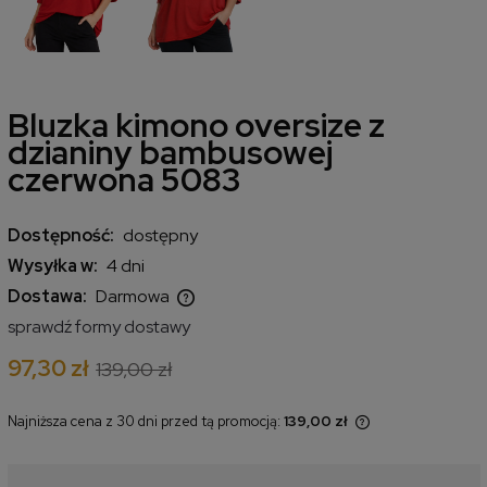
Bluzka kimono oversize z
dzianiny bambusowej
czerwona 5083
Dostępność:
dostępny
Wysyłka w:
4 dni
Dostawa:
Darmowa
Cena nie zawiera ewentualnych kosztów płatności
sprawdź formy dostawy
97,30 zł
139,00 zł
Najniższa cena z 30 dni przed tą promocją:
139,00 zł
Jeżeli produkt jest sprzedawany
krócej niż 30 dni, wyświetlana jest
najniższa cena od momentu, kiedy