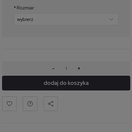
produkt pojawił się w sprzedaży.
*
Rozmiar:
-
+
dodaj do koszyka