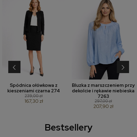
‹
›
Spódnica ołówkowa z
Bluzka z marszczeniem przy
kieszeniami czarna 274
dekolcie i rękawie niebieska
239,00 zł
7263
167,30 zł
297,00 zł
207,90 zł
Bestsellery