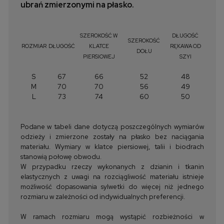
ubrań zmierzonymi na płasko.
SZEROKOŚĆ W
DŁUGOŚĆ
SZEROKOŚĆ
ROZMIAR
DŁUGOŚĆ
KLATCE
RĘKAWA OD
DOŁU
PIERSIOWEJ
SZYI
S
67
66
52
48
M
70
70
56
49
L
73
74
60
50
Podane w tabeli dane dotyczą poszczególnych wymiarów
odzieży i zmierzone zostały na płasko bez naciągania
materiału. Wymiary w klatce piersiowej, talii i biodrach
stanowią połowę obwodu.
W przypadku rzeczy wykonanych z dzianin i tkanin
elastycznych z uwagi na rozciągliwość materiału istnieje
możliwość dopasowania sylwetki do więcej niż jednego
rozmiaru w zależności od indywidualnych preferencji.
W ramach rozmiaru mogą wystąpić rozbieżności w