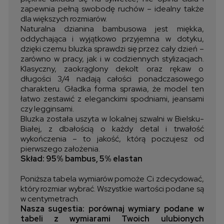
zapewnia pełną swobodę ruchów – idealny także
dla większych rozmiarów.
Naturalna dzianina bambusowa jest miękka,
oddychająca i wyjątkowo przyjemna w dotyku,
dzięki czemu bluzka sprawdzi się przez cały dzień –
zarówno w pracy, jak i w codziennych stylizacjach.
Klasyczny, zaokrąglony dekolt oraz rękaw o
długości 3/4 nadają całości ponadczasowego
charakteru. Gładka forma sprawia, że model ten
łatwo zestawić z eleganckimi spodniami, jeansami
czy legginsami.
Bluzka została uszyta w lokalnej szwalni w Bielsku-
Białej, z dbałością o każdy detal i trwałość
wykończenia – to jakość, którą poczujesz od
pierwszego założenia.
Skład: 95% bambus, 5% elastan
Poniższa tabela wymiarów pomoże Ci zdecydować,
który rozmiar wybrać. Wszystkie wartości podane są
w centymetrach.
Nasza sugestia: porównaj wymiary podane w
tabeli z wymiarami Twoich ulubionych