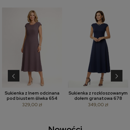
‹
›
Sukienka z lnem odcinana
Sukienka z rozkloszowanym
pod biustem śliwka 654
dołem granatowa 678
329,00 zł
349,00 zł
Nowości