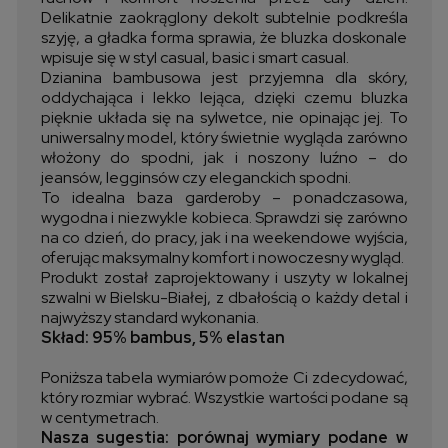
Delikatnie zaokrąglony dekolt subtelnie podkreśla
szyję, a gładka forma sprawia, że bluzka doskonale
wpisuje się w styl casual, basic i smart casual.
Dzianina bambusowa jest przyjemna dla skóry,
oddychająca i lekko lejąca, dzięki czemu bluzka
pięknie układa się na sylwetce, nie opinając jej. To
uniwersalny model, który świetnie wygląda zarówno
włożony do spodni, jak i noszony luźno – do
jeansów, legginsów czy eleganckich spodni.
To idealna baza garderoby – ponadczasowa,
wygodna i niezwykle kobieca. Sprawdzi się zarówno
na co dzień, do pracy, jak i na weekendowe wyjścia,
oferując maksymalny komfort i nowoczesny wygląd.
Produkt został zaprojektowany i uszyty w lokalnej
szwalni w Bielsku-Białej, z dbałością o każdy detal i
najwyższy standard wykonania.
Skład: 95% bambus, 5% elastan
Poniższa tabela wymiarów pomoże Ci zdecydować,
który rozmiar wybrać. Wszystkie wartości podane są
w centymetrach.
Nasza sugestia: porównaj wymiary podane w