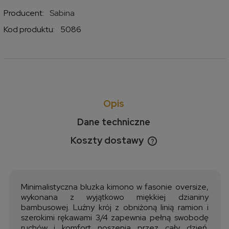
Producent:
Sabina
Kod produktu:
5086
Opis
Dane techniczne
Koszty dostawy
Cena nie zawiera ewentualnych kosztów płatności
Minimalistyczna bluzka kimono w fasonie oversize,
wykonana z wyjątkowo miękkiej dzianiny
bambusowej. Luźny krój z obniżoną linią ramion i
szerokimi rękawami 3/4 zapewnia pełną swobodę
ruchów i komfort noszenia przez cały dzień.