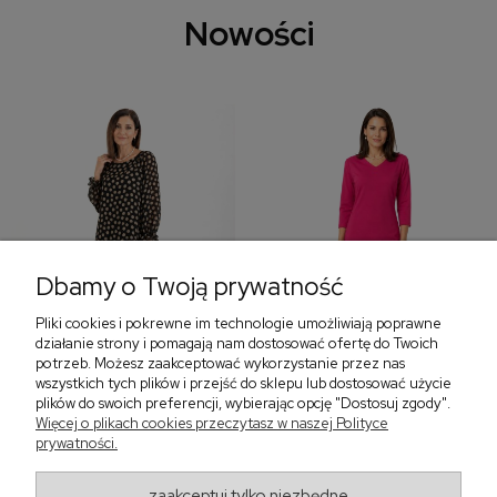
Nowości
Dbamy o Twoją prywatność
Pliki cookies i pokrewne im technologie umożliwiają poprawne
‹
›
działanie strony i pomagają nam dostosować ofertę do Twoich
potrzeb. Możesz zaakceptować wykorzystanie przez nas
wszystkich tych plików i przejść do sklepu lub dostosować użycie
plików do swoich preferencji, wybierając opcję "Dostosuj zgody".
Sukienka z falbaną i
Sukienka z dekoltem w
Więcej o plikach cookies przeczytasz w naszej Polityce
bufiastym rękawem w
serek, fuksja 566
prywatności.
grochy 577
299,00 zł
579,00 zł
zaakceptuj tylko niezbędne