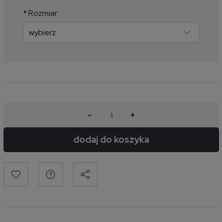
produkt pojawił się w sprzedaży.
*
Rozmiar:
-
+
dodaj do koszyka