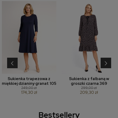
‹
›
Sukienka trapezowa z
Sukienka z falbaną w
miękkiej dzianiny granat 105
groszki czarna 369
249,00 zł
299,00 zł
174,30 zł
209,30 zł
Bestsellery