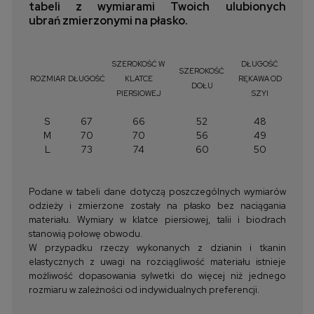
tabeli z wymiarami Twoich ulubionych
ubrań zmierzonymi na płasko.
SZEROKOŚĆ W
DŁUGOŚĆ
SZEROKOŚĆ
ROZMIAR
DŁUGOŚĆ
KLATCE
RĘKAWA OD
DOŁU
PIERSIOWEJ
SZYI
S
67
66
52
48
M
70
70
56
49
L
73
74
60
50
Podane w tabeli dane dotyczą poszczególnych wymiarów
odzieży i zmierzone zostały na płasko bez naciągania
materiału. Wymiary w klatce piersiowej, talii i biodrach
stanowią połowę obwodu.
W przypadku rzeczy wykonanych z dzianin i tkanin
elastycznych z uwagi na rozciągliwość materiału istnieje
możliwość dopasowania sylwetki do więcej niż jednego
rozmiaru w zależności od indywidualnych preferencji.