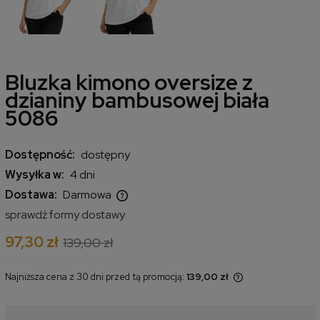
Bluzka kimono oversize z
dzianiny bambusowej biała
5086
Dostępność:
dostępny
Wysyłka w:
4 dni
Dostawa:
Darmowa
Cena nie zawiera ewentualnych kosztów płatności
sprawdź formy dostawy
97,30 zł
139,00 zł
Najniższa cena z 30 dni przed tą promocją:
139,00 zł
Jeżeli produkt jest sprzedawany
krócej niż 30 dni, wyświetlana jest
najniższa cena od momentu, kiedy