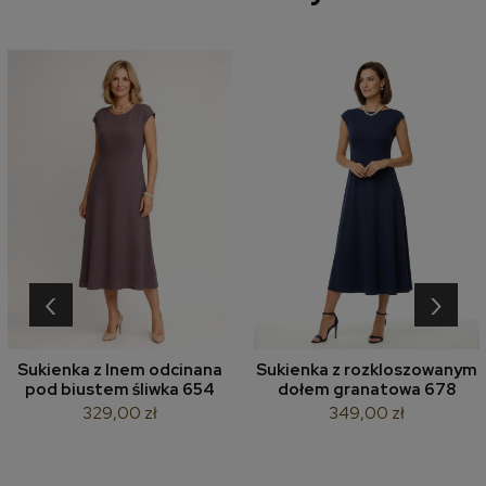
‹
›
Sukienka z lnem odcinana
Sukienka z rozkloszowanym
pod biustem śliwka 654
dołem granatowa 678
329,00 zł
349,00 zł