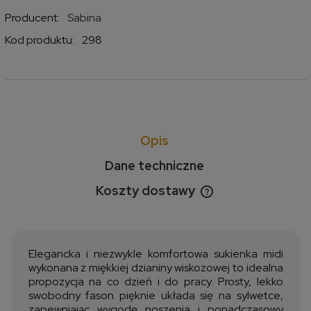
Producent:
Sabina
Kod produktu:
298
Opis
Dane techniczne
Koszty dostawy
Cena nie zawiera ewentualnych kosztów płatności
Elegancka i niezwykle komfortowa sukienka midi
wykonana z miękkiej dzianiny wiskozowej to idealna
propozycja na co dzień i do pracy. Prosty, lekko
swobodny fason pięknie układa się na sylwetce,
zapewniając wygodę noszenia i ponadczasowy