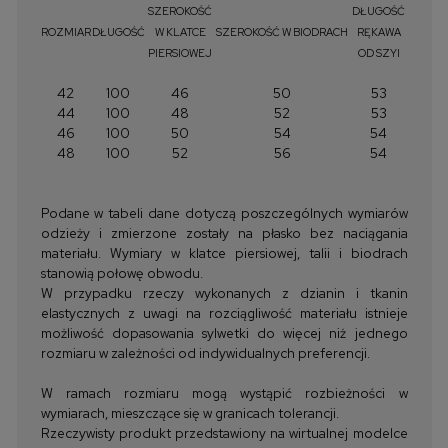
SZEROKOŚĆ
DŁUGOŚĆ
ROZMIAR
DŁUGOŚĆ
W KLATCE
SZEROKOŚĆ W BIODRACH
RĘKAWA
PIERSIOWEJ
OD SZYI
42
100
46
50
53
44
100
48
52
53
46
100
50
54
54
48
100
52
56
54
Podane w tabeli dane dotyczą poszczególnych wymiarów
odzieży i zmierzone zostały na płasko bez naciągania
materiału. Wymiary w klatce piersiowej, talii i biodrach
stanowią połowę obwodu.
W przypadku rzeczy wykonanych z dzianin i tkanin
elastycznych z uwagi na rozciągliwość materiału istnieje
możliwość dopasowania sylwetki do więcej niż jednego
rozmiaru w zależności od indywidualnych preferencji.
W ramach rozmiaru mogą wystąpić rozbieżności w
wymiarach, mieszczące się w granicach tolerancji.
Rzeczywisty produkt przedstawiony na wirtualnej modelce