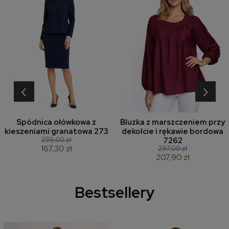
‹
›
Spódnica ołówkowa z
Bluzka z marszczeniem przy
kieszeniami granatowa 273
dekolcie i rękawie bordowa
239,00 zł
7262
167,30 zł
297,00 zł
207,90 zł
Bestsellery