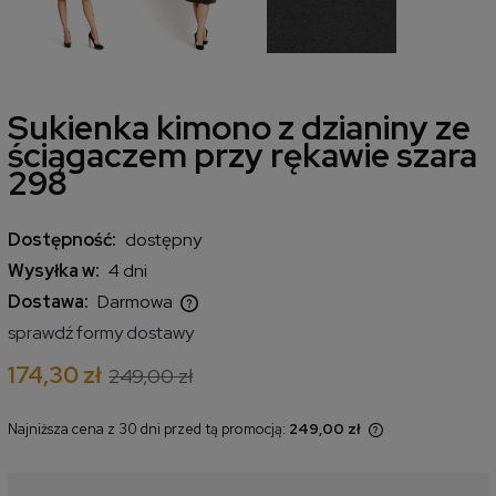
Sukienka kimono z dzianiny ze
ściągaczem przy rękawie szara
298
Dostępność:
dostępny
Wysyłka w:
4 dni
Dostawa:
Darmowa
Cena nie zawiera ewentualnych kosztów płatności
sprawdź formy dostawy
174,30 zł
249,00 zł
Najniższa cena z 30 dni przed tą promocją:
249,00 zł
Jeżeli produkt jest sprzedawany
krócej niż 30 dni, wyświetlana jest
najniższa cena od momentu, kiedy