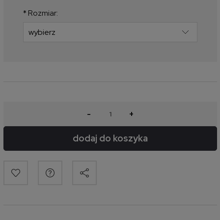
produkt pojawił się w sprzedaży.
*
Rozmiar:
-
+
dodaj do koszyka