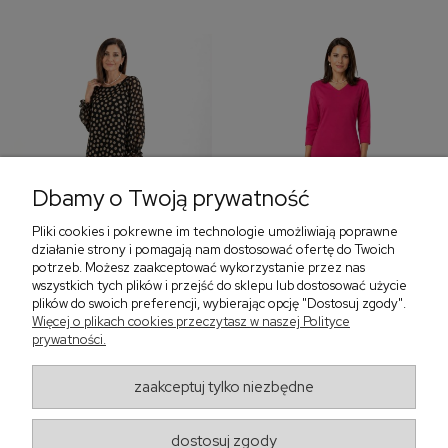
Dbamy o Twoją prywatność
Pliki cookies i pokrewne im technologie umożliwiają poprawne
‹
›
działanie strony i pomagają nam dostosować ofertę do Twoich
potrzeb. Możesz zaakceptować wykorzystanie przez nas
wszystkich tych plików i przejść do sklepu lub dostosować użycie
plików do swoich preferencji, wybierając opcję "Dostosuj zgody".
Sukienka z falbaną i
Sukienka z dekoltem w
Więcej o plikach cookies przeczytasz w naszej Polityce
bufiastym rękawem w
serek, fuksja 566
prywatności.
grochy 577
299,00 zł
579,00 zł
zaakceptuj tylko niezbędne
405,30 zł
dostosuj zgody