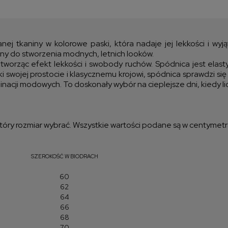
Cen
kos
ej tkaniny w kolorowe paski, która nadaje jej lekkości i wyj
ny do stworzenia modnych, letnich looków.
 tworząc efekt lekkości i swobody ruchów. Spódnica jest elas
 swojej prostocie i klasycznemu krojowi, spódnica sprawdzi się
nacji modowych. To doskonały wybór na cieplejsze dni, kiedy licz
óry rozmiar wybrać. Wszystkie wartości podane są w centymetr
SZEROKOŚĆ W BIODRACH
60
62
64
66
68
70