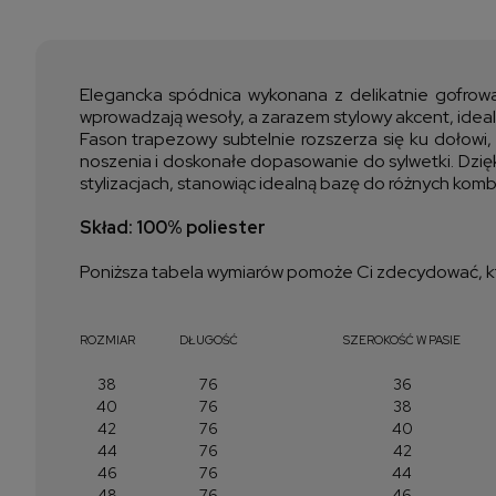
Elegancka spódnica wykonana z delikatnie gofrowan
wprowadzają wesoły, a zarazem stylowy akcent, ideal
Fason trapezowy subtelnie rozszerza się ku dołowi,
noszenia i doskonałe dopasowanie do sylwetki. Dzięki
stylizacjach, stanowiąc idealną bazę do różnych kombi
Skład: 100% poliester
Poniższa tabela wymiarów pomoże Ci zdecydować, kt
ROZMIAR
DŁUGOŚĆ
SZEROKOŚĆ W PASIE
38
76
36
40
76
38
42
76
40
44
76
42
46
76
44
48
76
46