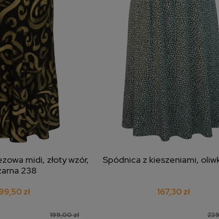
zowa midi, złoty wzór,
Spódnica z kieszeniami, oliw
j do koszyka
dodaj do koszyka
zarna 238
99,50 zł
167,30 zł
199,00 zł
239