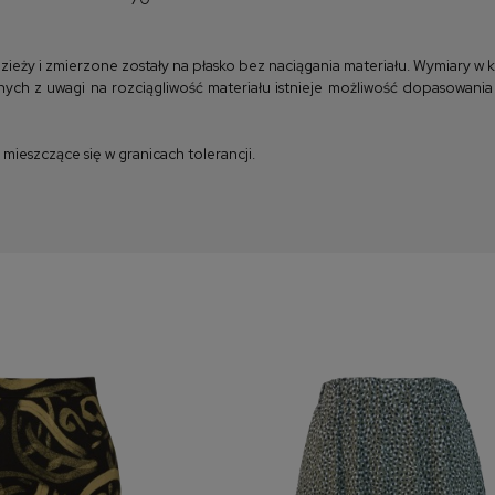
y i zmierzone zostały na płasko bez naciągania materiału. Wymiary w kla
ych z uwagi na rozciągliwość materiału istnieje możliwość dopasowania
ieszczące się w granicach tolerancji.