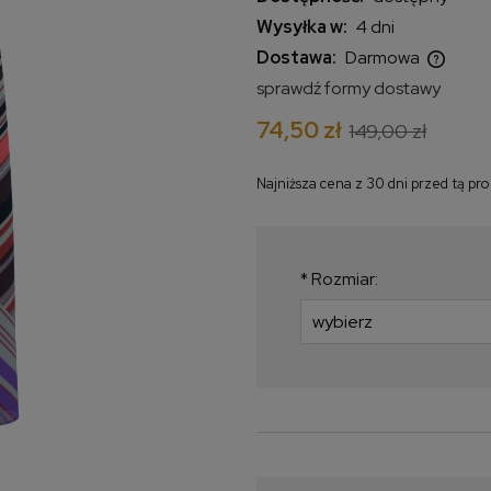
Wysyłka w:
4 dni
Dostawa:
Darmowa
sprawdź formy dostawy
Cena nie zawiera ewentualnych
74,50 zł
149,00 zł
kosztów płatności
Najniższa cena z 30 dni przed tą pr
Jeżeli produkt jest
krócej niż 30 dni, w
najniższa cena od 
*
Rozmiar:
produkt pojawił się 