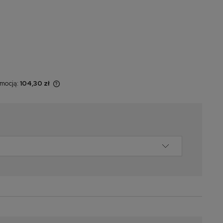
omocją:
104,30 zł
 sprzedawany
yświetlana jest
momentu, kiedy
w sprzedaży.