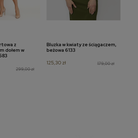
rtowa z
Bluzka w kwiaty ze ściągaczem,
Bluz
do koszyka
dodaj do koszyka
ym dołem w
beżowa 6133
niebi
 583
125,30 zł
118,3
179,00 zł
299,00 zł