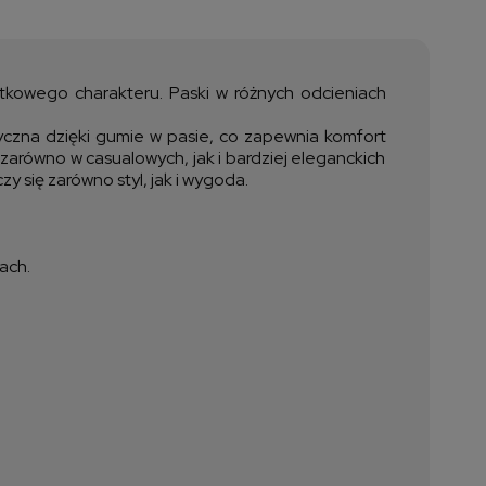
a nie zawiera ewentualnych
ztów płatności
ątkowego charakteru. Paski w różnych odcieniach
tyczna dzięki gumie w pasie, co zapewnia komfort
 zarówno w casualowych, jak i bardziej eleganckich
y się zarówno styl, jak i wygoda.
ach.