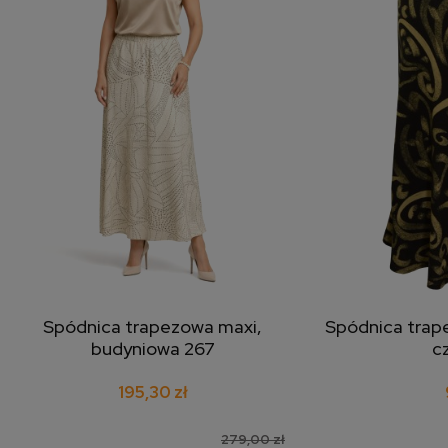
Spódnica trapezowa maxi,
Spódnica trape
dodaj do koszyka
doda
budyniowa 267
c
195,30 zł
279,00 zł