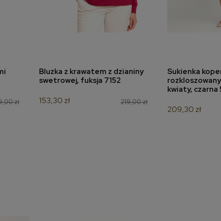
mi
Bluzka z krawatem z dzianiny
Sukienka kope
a
dodaj do koszyka
dodaj 
swetrowej, fuksja 7152
rozkloszowan
kwiaty, czarna
153,30 zł
,00 zł
219,00 zł
209,30 zł