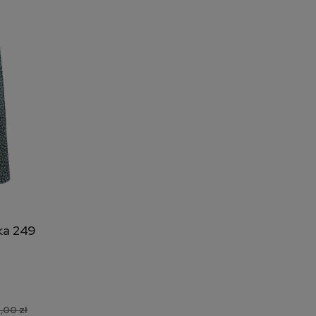
ka 249
,00 zł