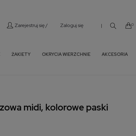
Zarejestruj się /
Zaloguj się
0
|
E
ŻAKIETY
OKRYCIA WIERZCHNIE
AKCESORIA
zowa midi, kolorowe paski